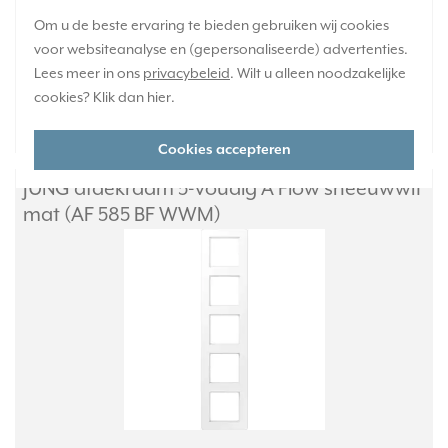
Verwachte levertijd:
Om u de beste ervaring te bieden gebruiken wij cookies
1-2 weken
voor websiteanalyse en (gepersonaliseerde) advertenties.
Huidige voorraad:
Lees meer in ons
privacybeleid
. Wilt u alleen noodzakelijke
0 stuk(s)
cookies? Klik dan
hier
.
38,95
-
+
Cookies accepteren
JUNG afdekraam 5-voudig A Flow sneeuwwit
mat (AF 585 BF WWM)