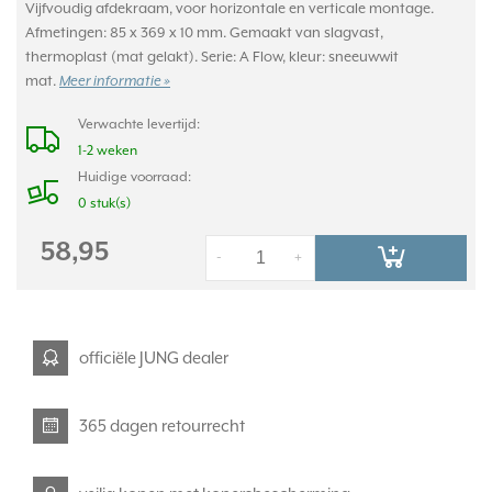
Vijfvoudig afdekraam, voor horizontale en verticale montage.
Afmetingen: 85 x 369 x 10 mm. Gemaakt van slagvast,
thermoplast (mat gelakt). Serie: A Flow, kleur: sneeuwwit
mat.
Meer informatie »
Verwachte levertijd:
1-2 weken
Huidige voorraad:
0 stuk(s)
58,95
-
+
officiële JUNG dealer
365 dagen retourrecht