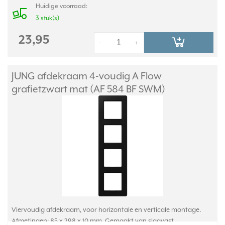
Huidige voorraad:
3 stuk(s)
23,95
-
+
JUNG afdekraam 4-voudig A Flow
grafietzwart mat (AF 584 BF SWM)
Viervoudig afdekraam, voor horizontale en verticale montage.
Afmetingen: 85 x 298 x 10 mm. Gemaakt van slagvast,