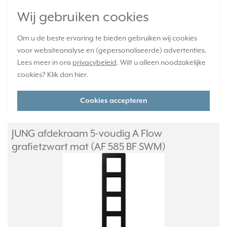
thermoplast (mat gelakt). Serie: A Flow, kleur: grafietzwart
Wij gebruiken cookies
mat.
Meer informatie »
Om u de beste ervaring te bieden gebruiken wij cookies
Verwachte levertijd:
voor websiteanalyse en (gepersonaliseerde) advertenties.
1-2 weken
Lees meer in ons
privacybeleid
. Wilt u alleen noodzakelijke
Huidige voorraad:
cookies? Klik dan
hier
.
0 stuk(s)
38,95
-
+
Cookies accepteren
JUNG afdekraam 5-voudig A Flow
grafietzwart mat (AF 585 BF SWM)