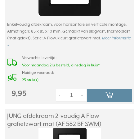
Enkelvoudig afdekraam, voor horizontale en verticale montage.
Afmetingen: 85 x 85 x 10 mm. Gemaakt van slagvast, thermoplast
(mat gelakt). Serie: A Flow, kleur: grafietzwart mat.
Meer informatie
»
Verwachte levertijd:
Voor maandag 21u besteld, dinsdag in huis*
Huidige voorraad:
23 stuk(s)
9,95
-
+
JUNG afdekraam 2-voudig A Flow
grafietzwart mat (AF 582 BF SWM)