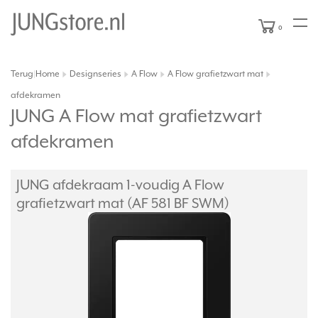
0
Terug
Home
Designseries
A Flow
A Flow grafietzwart mat
|
afdekramen
JUNG A Flow mat grafietzwart
afdekramen
JUNG afdekraam 1-voudig A Flow
grafietzwart mat (AF 581 BF SWM)