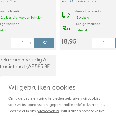
nformatie »
mat.
Meer informatie »
achte levertijd:
Verwachte levertijd:
 21u besteld, morgen in huis*
1-2 weken
ige voorraad:
Huidige voorraad:
uk(s)
0 stuk(s)
18,95
-
+
-
+
dekraam 5-voudig A
traciet mat (AF 585 BF
Wij gebruiken cookies
Om u de beste ervaring te bieden gebruiken wij cookies
voor websiteanalyse en (gepersonaliseerde) advertenties.
Lees meer in ons
privacybeleid
. Wilt u alleen noodzakelijke