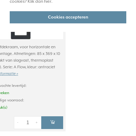
cookies? Klik dan
hier
.
Cookies accepteren
afdekraam, voor horizontale en
ontage. Afmetingen: 85 x 369 x 10
t van slagvast, thermoplast
. Serie: A Flow, kleur: antraciet
nformatie »
achte levertijd:
weken
ige voorraad:
uk(s)
-
+