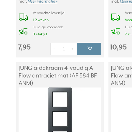
mat.
Meer informatie »
mat.
Meer i
Verwachte levertijd:
Verw
1-2 weken
Voor
Huidige voorraad:
Huid
0 stuk(s)
2 st
7,95
10,95
-
+
JUNG afdekraam 4-voudig A
JUNG af
Flow antraciet mat (AF 584 BF
Flow an
ANM)
ANM)