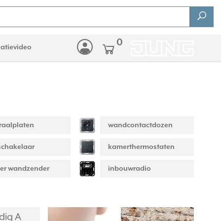
0
latievideo
raalplaten
wandcontactdozen
schakelaar
kamerthermostaten
er wandzender
inbouwradio
dig A