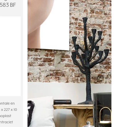
 583 BF
ontale en
x 227 x 10
oplast
antraciet