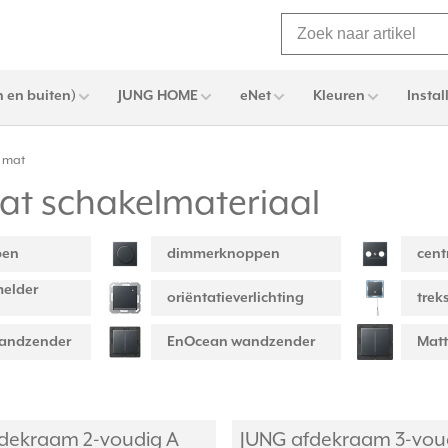
 en buiten)
JUNG HOME
eNet
Kleuren
Instal
t mat
at schakelmateriaal
pen
dimmerknoppen
cent
elder
oriëntatieverlichting
trek
wandzender
EnOcean wandzender
Matt
dekraam 2-voudig A
JUNG afdekraam 3-vou