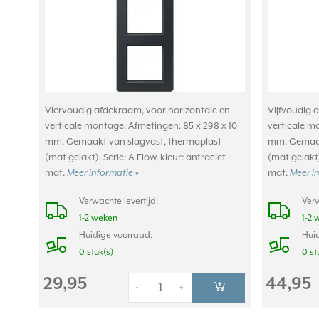
Viervoudig afdekraam, voor horizontale en
Vijfvoudig 
verticale montage. Afmetingen: 85 x 298 x 10
verticale m
mm. Gemaakt van slagvast, thermoplast
mm. Gemaak
(mat gelakt). Serie: A Flow, kleur: antraciet
(mat gelakt)
mat.
Meer informatie »
mat.
Meer i
Verwachte levertijd:
Verw
1-2 weken
1-2 
Huidige voorraad:
Huid
0 stuk(s)
0 st
29,95
44,95
-
+