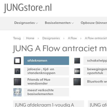
Designseries
Basiselementen
Opbouw (binnen
Terug
Home
Designseries
A Flow
A Flow antracie
|
JUNG A Flow antraciet m
afdekramen
schakelwip
jaloezie-, tijd- en
bewegingsm
standenknoppen
opzetstuk
Friends of Hue
Bluetooth 
wandzender
meest verkochte
basiselementen
JUNG afdekraam 1-voudig A
JUNG af