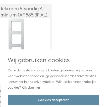
dekraam 5-voudig A
uminium (AF 585 BF AL)
Wij gebruiken cookies
Om u de beste ervaring te bieden gebruiken wij cookies
voor websiteanalyse en (gepersonaliseerde) advertenties.
Lees meer in ons
privacybeleid
. Wilt u alleen noodzakelijke
cookies? Klik dan
hier
.
afdekraam, voor horizontale en
ontage. Afmetingen: 85 x 369 x 10
Cookies accepteren
t van slagvast thermoplast.