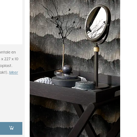
ontale en
x 227 x 10
plast.
lakt).
Meer