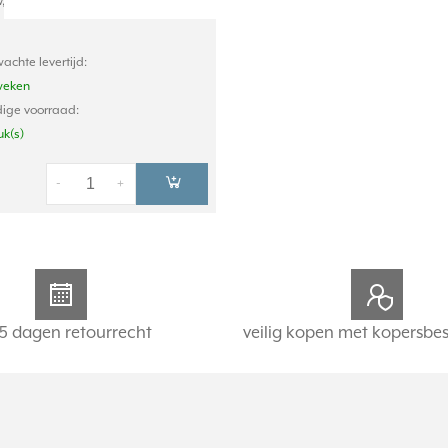
w, kleur: aluminium (gelakt).
Meer
achte levertijd:
weken
ige voorraad:
uk(s)
-
+
5 dagen retourrecht
veilig kopen met kopersbe