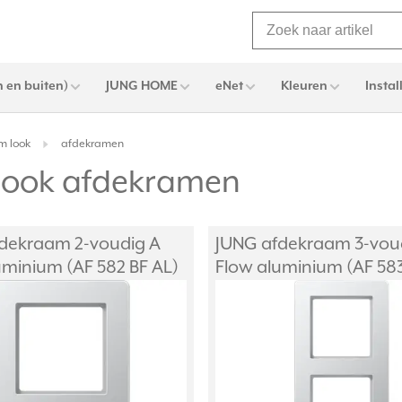
 en buiten)
JUNG HOME
eNet
Kleuren
Instal
m look
afdekramen
 look afdekramen
dekraam 2-voudig A
JUNG afdekraam 3-vou
uminium (AF 582 BF AL)
Flow aluminium (AF 583