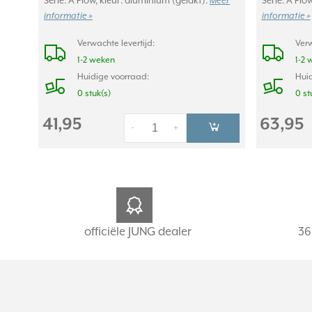
Serie: A Flow, kleur: aluminium (gelakt).
Meer
Serie: A Flo
informatie »
informatie »
Verwachte levertijd:
Verw
1-2 weken
1-2 
Huidige voorraad:
Huid
0 stuk(s)
0 st
41,95
63,95
-
+
officiële JUNG dealer
36