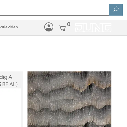
0
latievideo
dig A
 BF AL)