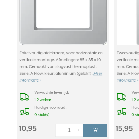
Enkelvoudig afdekraam, voor horizontale en
Tweevoudig 
verticale montage. Afmetingen: 85 x 85 x 10
verticale m
mm. Gemaakt van slagvast thermoplast.
mm. Gemaak
Serie: A Flow, kleur: aluminium (gelakt).
Meer
Serie: A Flo
informatie »
informatie »
Verwachte levertijd:
Verw
1-2 weken
1-2 
Huidige voorraad:
Huid
0 stuk(s)
0 st
10,95
15,95
-
+