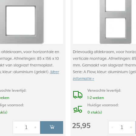
afdekraam, voor horizontale en
Drievoudig afdekraam, voor horiz
ontage. Afmetingen: 85 x 156 x 10
verticale montage. Afmetingen: 85 
t van slagvast thermoplast.
mm. Gemaakt van slagvast thermo
w, kleur: aluminium (gelakt).
Meer
Serie: A Flow, kleur: aluminium (ge
informatie »
achte levertijd:
Verwachte levertijd:
weken
1-2 weken
ige voorraad:
Huidige voorraad:
uk(s)
0 stuk(s)
25,95
-
+
-
+