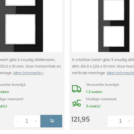
zwart glas 2-voudig afdekraam,
A creation zwart glas 3-voudig af
155,0 x 10 mm. Voor horizontale en
afm. 84,0 x 226 x 10 mm. Voor hori
ontage.
Meer informatie »
verticale montage.
Meer informatie
achte levertijd:
Verwachte levertijd:
weken
1-2 weken
ige voorraad:
Huidige voorraad:
uk(s)
0 stuk(s)
121,95
-
+
-
+