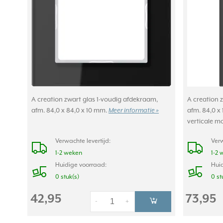
A creation zwart glas 1-voudig afdekraam,
A creation 
afm. 84,0 x 84,0 x 10 mm.
Meer informatie »
afm. 84,0 x 
verticale m
Verwachte levertijd:
Verw
1-2 weken
1-2 
Huidige voorraad:
Huid
0 stuk(s)
0 st
42,95
73,95
-
+