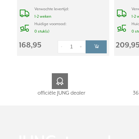
Verwachte levertijd:
Verw
1-2 weken
1-2 
Huidige voorraad:
Huid
0 stuk(s)
0 st
168,95
209,9
-
+
officiële JUNG dealer
36