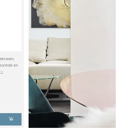
dekraam,
zontale en
 »