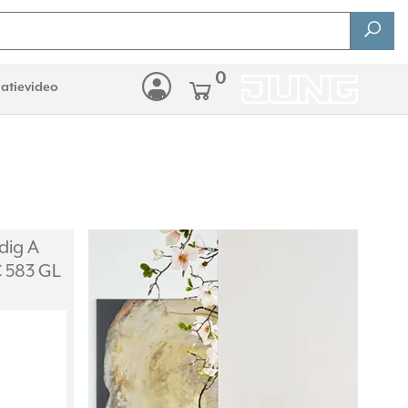
0
latievideo
dig A
C 583 GL