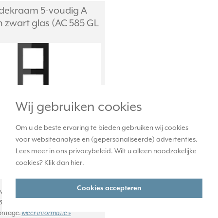
dekraam 5-voudig A
n zwart glas (AC 585 GL
Wij gebruiken cookies
Om u de beste ervaring te bieden gebruiken wij cookies
voor websiteanalyse en (gepersonaliseerde) advertenties.
Lees meer in ons
privacybeleid
. Wilt u alleen noodzakelijke
cookies? Klik dan
hier
.
Cookies accepteren
zwart glas 5-voudig afdekraam,
 368 x 10 mm. Voor horizontale en
ontage.
Meer informatie »