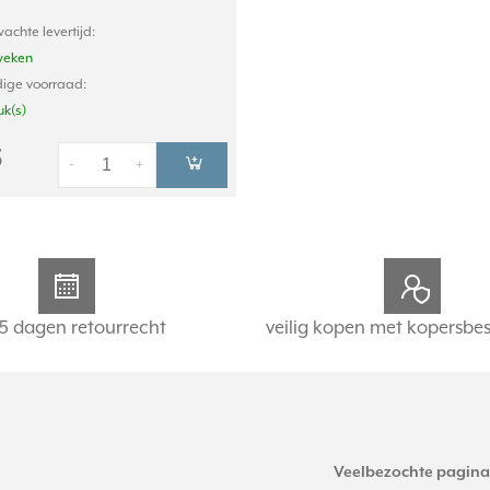
achte levertijd:
weken
ige voorraad:
uk(s)
5
-
+
5 dagen retourrecht
veilig kopen met kopersbe
Veelbezochte pagina