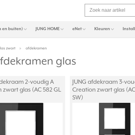
 en buiten)
JUNG HOME
eNet
Kleuren
Instal
las zwart
afdekramen
afdekramen glas
dekraam 2-voudig A
JUNG afdekraam 3-vou
n zwart glas (AC 582 GL
Creation zwart glas (A
SW)