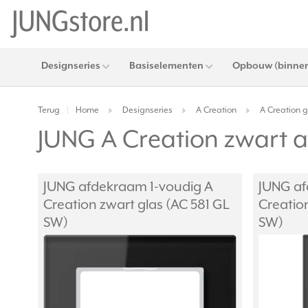
Designseries
Basiselementen
Opbouw (binnen
Terug
Home
Designseries
A Creation
A Creation g
|
JUNG A Creation zwart 
JUNG afdekraam 1-voudig A
JUNG af
Creation zwart glas (AC 581 GL
Creatio
SW)
SW)