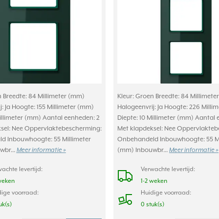
n Breedte: 84 Millimeter (mm)
Kleur: Groen Breedte: 84 Millimet
: Ja Hoogte: 155 Millimeter (mm)
Halogeenvrij: Ja Hoogte: 226 Milli
Millimeter (mm) Aantal eenheden: 2
Diepte: 10 Millimeter (mm) Aantal
sel: Nee Oppervlaktebescherming:
Met klapdeksel: Nee Oppervlakte
d Inbouwhoogte: 55 Millimeter
Onbehandeld Inbouwhoogte: 55 Mi
wbr...
Meer informatie »
(mm) Inbouwbr...
Meer informatie »
achte levertijd:
Verwachte levertijd:
weken
1-2 weken
ige voorraad:
Huidige voorraad:
uk(s)
0 stuk(s)