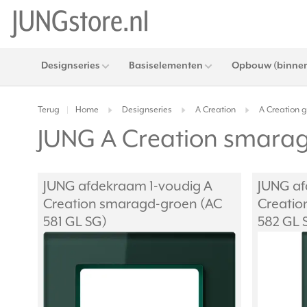
Designseries
Basiselementen
Opbouw (binnen
Terug
Home
Designseries
A Creation
A Creation 
|
JUNG A Creation smara
JUNG afdekraam 1-voudig A
JUNG af
Creation smaragd-groen (AC
Creatio
581 GL SG)
582 GL 