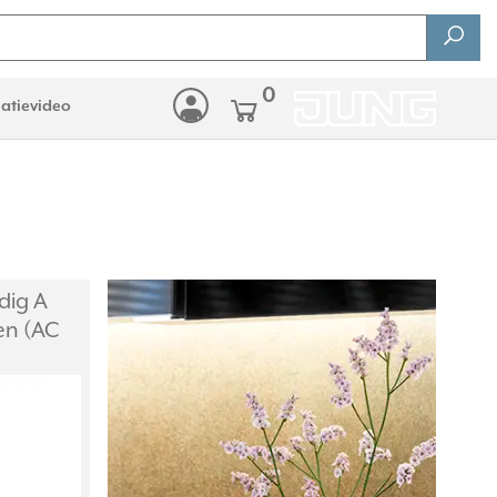
0
latievideo
dig A
en (AC