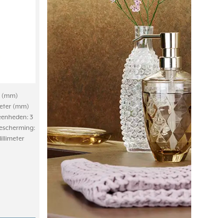
er (mm)
meter (mm)
 eenheden: 3
bescherming:
llimeter