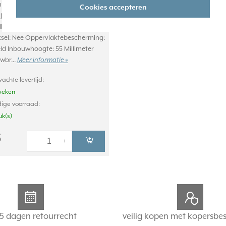
n Breedte: 84 Millimeter (mm)
Cookies accepteren
j: Ja Hoogte: 368 Millimeter (mm)
Millimeter (mm) Aantal eenheden: 5
sel: Nee Oppervlaktebescherming:
d Inbouwhoogte: 55 Millimeter
wbr...
Meer informatie »
achte levertijd:
weken
ige voorraad:
uk(s)
5
-
+
5 dagen retourrecht
veilig kopen met kopersbe