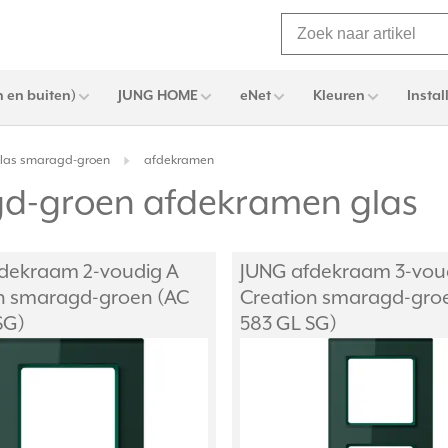
 en buiten)
JUNG HOME
eNet
Kleuren
Instal
glas smaragd-groen
afdekramen
gd-groen afdekramen glas
dekraam 2-voudig A
JUNG afdekraam 3-vou
n smaragd-groen (AC
Creation smaragd-gro
SG)
583 GL SG)