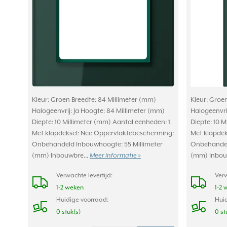
Kleur: Groen Breedte: 84 Millimeter (mm)
Kleur: Groe
Halogeenvrij: Ja Hoogte: 84 Millimeter (mm)
Halogeenvrij
Diepte: 10 Millimeter (mm) Aantal eenheden: 1
Diepte: 10 
Met klapdeksel: Nee Oppervlaktebescherming:
Met klapdek
Onbehandeld Inbouwhoogte: 55 Millimeter
Onbehandel
(mm) Inbouwbre...
Meer informatie »
(mm) Inbou
Verwachte levertijd:
Verw
1-2 weken
1-2 
Huidige voorraad:
Huid
0 stuk(s)
0 st