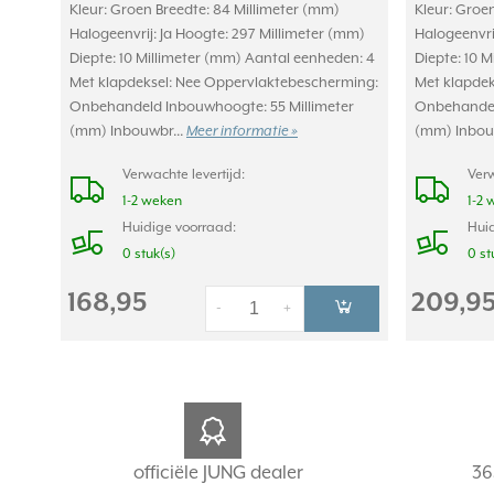
Kleur: Groen Breedte: 84 Millimeter (mm)
Kleur: Groe
Halogeenvrij: Ja Hoogte: 297 Millimeter (mm)
Halogeenvri
Diepte: 10 Millimeter (mm) Aantal eenheden: 4
Diepte: 10 
Met klapdeksel: Nee Oppervlaktebescherming:
Met klapdek
Onbehandeld Inbouwhoogte: 55 Millimeter
Onbehandel
(mm) Inbouwbr...
Meer informatie »
(mm) Inbou
Verwachte levertijd:
Verw
1-2 weken
1-2 
Huidige voorraad:
Huid
0 stuk(s)
0 st
168,95
209,9
-
+
officiële JUNG dealer
36