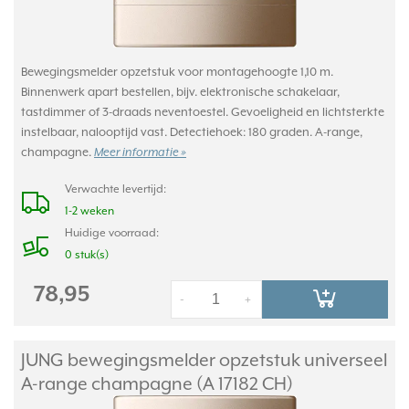
Bewegingsmelder opzetstuk voor montagehoogte 1,10 m.
Binnenwerk apart bestellen, bijv. elektronische schakelaar,
tastdimmer of 3-draads neventoestel. Gevoeligheid en lichtsterkte
instelbaar, nalooptijd vast. Detectiehoek: 180 graden. A-range,
champagne.
Meer informatie »
Verwachte levertijd:
1-2 weken
Huidige voorraad:
0 stuk(s)
78,95
-
+
JUNG bewegingsmelder opzetstuk universeel
A-range champagne (A 17182 CH)