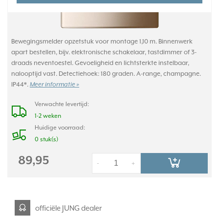
Bewegingsmelder opzetstuk voor montage 1,10 m. Binnenwerk
apart bestellen, bijv. elektronische schakelaar, tastdimmer of 3-
draads neventoestel. Gevoeligheid en lichtsterkte instelbaar,
nalooptijd vast. Detectiehoek: 180 graden. A-range, champagne.
IP44*.
Meer informatie »
Verwachte levertijd:
1-2 weken
Huidige voorraad:
0 stuk(s)
89,95
-
+
officiële JUNG dealer