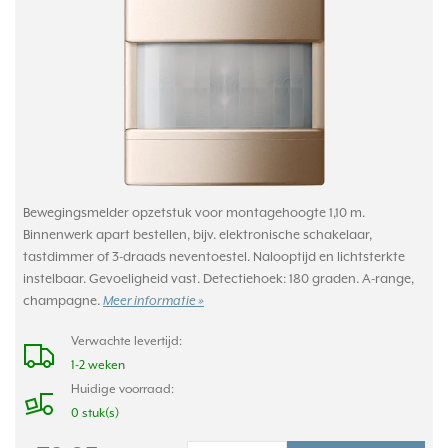
Bewegingsmelder opzetstuk voor montagehoogte 1,10 m.
Binnenwerk apart bestellen, bijv. elektronische schakelaar,
tastdimmer of 3-draads neventoestel. Nalooptijd en lichtsterkte
instelbaar. Gevoeligheid vast. Detectiehoek: 180 graden. A-range,
champagne.
Meer informatie »
Verwachte levertijd:
1-2 weken
Huidige voorraad:
0 stuk(s)