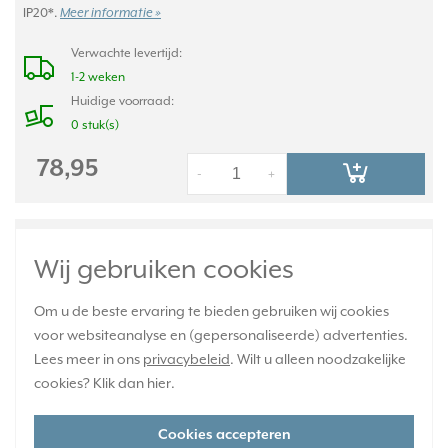
IP20*.
Meer informatie »
Verwachte levertijd:
1-2 weken
Huidige voorraad:
0 stuk(s)
78,95
-
+
JUNG bewegingsmelder opzetstuk
Wij gebruiken cookies
standaard IP44 A-range champagne (A
17180 WU CH)
Om u de beste ervaring te bieden gebruiken wij cookies
voor websiteanalyse en (gepersonaliseerde) advertenties.
Lees meer in ons
privacybeleid
. Wilt u alleen noodzakelijke
cookies? Klik dan
hier
.
Cookies accepteren