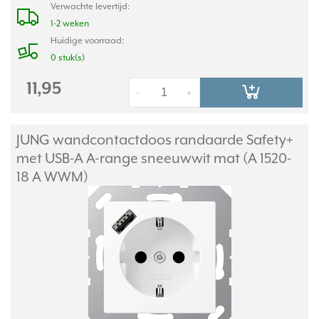
Verwachte levertijd:
1-2 weken
Huidige voorraad:
0 stuk(s)
11,95
-
+
JUNG wandcontactdoos randaarde Safety+
met USB-A A-range sneeuwwit mat (A 1520-
18 A WWM)