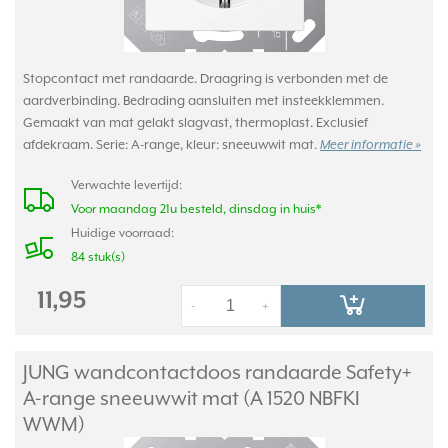
Stopcontact met randaarde. Draagring is verbonden met de
aardverbinding. Bedrading aansluiten met insteekklemmen.
Gemaakt van mat gelakt slagvast, thermoplast. Exclusief
afdekraam. Serie: A-range, kleur: sneeuwwit mat.
Meer informatie »
Verwachte levertijd:
Voor maandag 21u besteld, dinsdag in huis*
Huidige voorraad:
84 stuk(s)
11,95
-
+
JUNG wandcontactdoos randaarde Safety+
A-range sneeuwwit mat (A 1520 NBFKI
WWM)