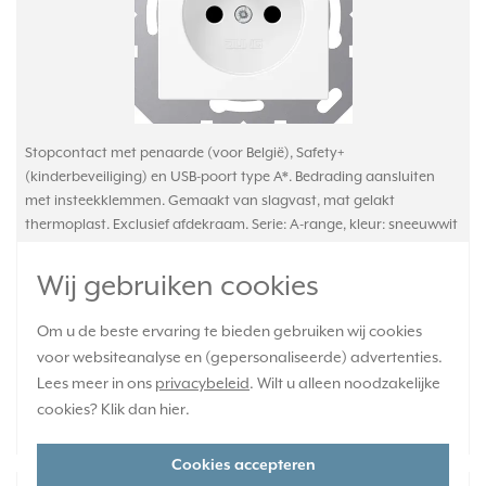
Stopcontact met penaarde (voor België), Safety+
(kinderbeveiliging) en USB-poort type A*. Bedrading aansluiten
met insteekklemmen. Gemaakt van slagvast, mat gelakt
thermoplast. Exclusief afdekraam. Serie: A-range, kleur: sneeuwwit
mat.
Meer informatie »
Wij gebruiken cookies
Verwachte levertijd:
1-2 weken
Om u de beste ervaring te bieden gebruiken wij cookies
Huidige voorraad:
voor websiteanalyse en (gepersonaliseerde) advertenties.
0 stuk(s)
Lees meer in ons
privacybeleid
. Wilt u alleen noodzakelijke
cookies? Klik dan
hier
.
94,95
-
+
Cookies accepteren