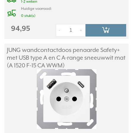
1-2 weken
Huidige voorraad:
0 stuk(s)
94,95
-
+
JUNG wandcontactdoos penaarde Safety+
met USB type A en C A-range sneeuwwit mat
(A 1520 F-15 CA WWM)