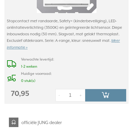
Stopcontact met randaarde, Safety+ (kinderbeveiliging), LED-
oriëntatieverlichting (3500K) en geïntegreerde lichtsensor. Diepe
inbouwdoos nodig (50 mm). Slagvast, mat gelakt thermoplast.
Exclusief afdekraam. Serie: A-range, kleur: sneeuwwit mat.
Meer
informatie »
Verwachte levertijd:
1-2 weken
Huidige voorraad:
0 stuk(s)
70,95
-
+
officiële JUNG dealer