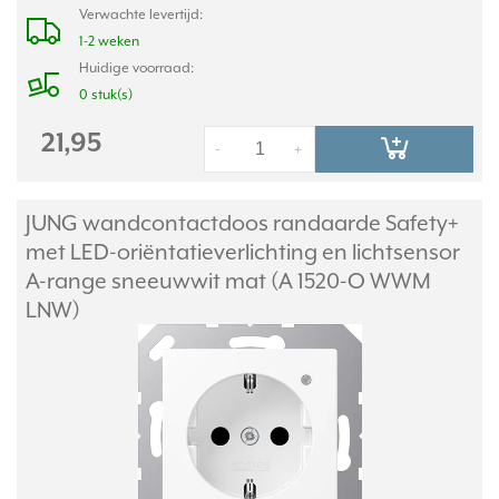
Verwachte levertijd:
1-2 weken
Huidige voorraad:
0 stuk(s)
21,95
-
+
JUNG wandcontactdoos randaarde Safety+
met LED-oriëntatieverlichting en lichtsensor
A-range sneeuwwit mat (A 1520-O WWM
LNW)