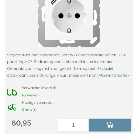
Stopcontact met randaarde, Safety+ (kinderbeveiliging) en USB-
poort type C*. Bedrading aansluiten met insteekklemmen.
Gemaakt van slagvast, mat gelakt thermoplast. Exclusief
afdekraam. Serie: A-range, kleur: sneeuwwit mat.
Meer informatie »
Verwachte levertijd:
1-2 weken
Huidige voorraad:
0 stuk(s)
80,95
-
+