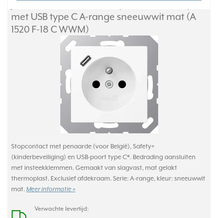
JUNG wandcontactdoos penaarde Safety+
met USB type C A-range sneeuwwit mat (A
1520 F-18 C WWM)
Stopcontact met penaarde (voor België), Safety+
(kinderbeveiliging) en USB-poort type C*. Bedrading aansluiten
met insteekklemmen. Gemaakt van slagvast, mat gelakt
thermoplast. Exclusief afdekraam. Serie: A-range, kleur: sneeuwwit
mat.
Meer informatie »
Verwachte levertijd: