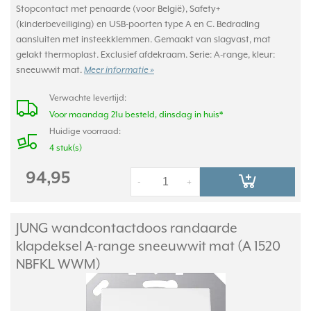
Stopcontact met penaarde (voor België), Safety+
(kinderbeveiliging) en USB-poorten type A en C. Bedrading
aansluiten met insteekklemmen. Gemaakt van slagvast, mat
gelakt thermoplast. Exclusief afdekraam. Serie: A-range, kleur:
sneeuwwit mat.
Meer informatie »
Verwachte levertijd:
Voor maandag 21u besteld, dinsdag in huis*
Huidige voorraad:
4 stuk(s)
94,95
-
+
JUNG wandcontactdoos randaarde
klapdeksel A-range sneeuwwit mat (A 1520
NBFKL WWM)