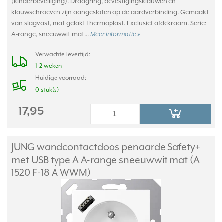
(kinderbeveiliging). Draagring, bevestigingsklauwen en
klauwschroeven zijn aangesloten op de aardverbinding. Gemaakt
van slagvast, mat gelakt thermoplast. Exclusief afdekraam. Serie:
A-range, sneeuwwit mat...
Meer informatie »
Verwachte levertijd:
1-2 weken
Huidige voorraad:
0 stuk(s)
17,95
-
+
JUNG wandcontactdoos penaarde Safety+
met USB type A A-range sneeuwwit mat (A
1520 F-18 A WWM)