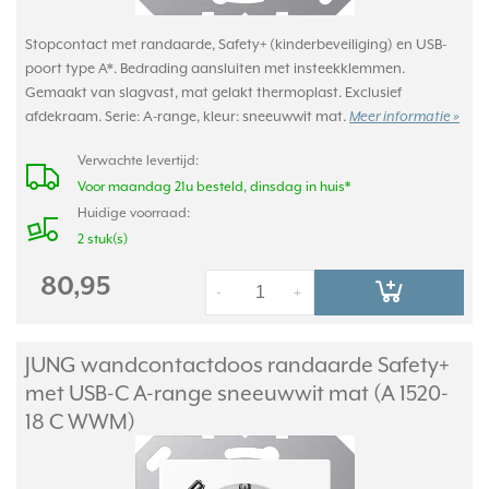
Stopcontact met randaarde, Safety+ (kinderbeveiliging) en USB-
poort type A*. Bedrading aansluiten met insteekklemmen.
Gemaakt van slagvast, mat gelakt thermoplast. Exclusief
afdekraam. Serie: A-range, kleur: sneeuwwit mat.
Meer informatie »
Verwachte levertijd:
Voor maandag 21u besteld, dinsdag in huis*
Huidige voorraad:
2 stuk(s)
80,95
-
+
JUNG wandcontactdoos randaarde Safety+
met USB-C A-range sneeuwwit mat (A 1520-
18 C WWM)