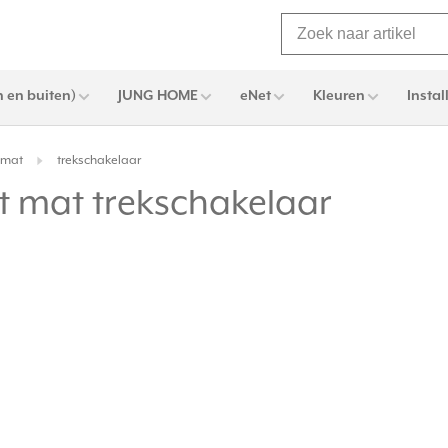
 en buiten)
JUNG HOME
eNet
Kleuren
Instal
 mat
trekschakelaar
 mat trekschakelaar