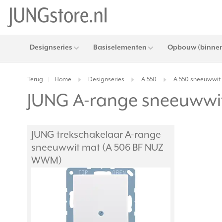
Designseries
Basiselementen
Opbouw (binnen
Terug
Home
Designseries
A 550
A 550 sneeuwwit
|
JUNG A-range sneeuwwit
JUNG trekschakelaar A-range
sneeuwwit mat (A 506 BF NUZ
WWM)