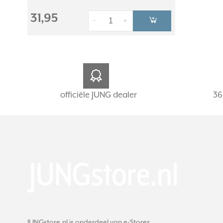
31,95
-
+
officiële JUNG dealer
36
JUNGstore.nl is onderdeel van e-Stores