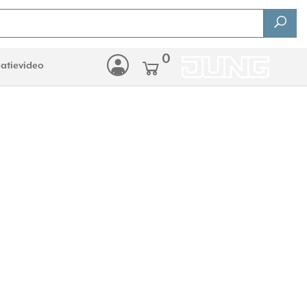
0
latievideo