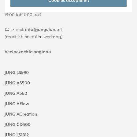
Telefoon:
088 28 29 370
Cookies accepteren
(maandag t/m vrijdag, 09:00 tot 12:00 en
13:00 tot 17:00 uur)
E-mail:
info@jungstore.nl
(reactie binnen één werkdag)
Veelbezochte pagina's
JUNG LS990
JUNG AS500
JUNG A550
JUNG AFlow
JUNG ACreation
JUNG CD500
JUNG LS1912