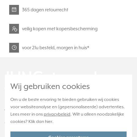
365 dagen retourrecht
veilig kopen met kopersbescherming
voor 21u besteld, morgen in huis*
Wij gebruiken cookies
Om u de beste ervaring te bieden gebruiken wij cookies
voor websiteanalyse en (gepersonaliseerde) advertenties.
JUNGstore.nl is onderdeel van e-Stores
Lees meer in ons
privacybeleid
. Wilt u alleen noodzakelijke
International B.V. en geen webwinkel of
cookies? Klik dan
hier
.
onderdeel van Albrecht JUNG GMBH & CO. KG.