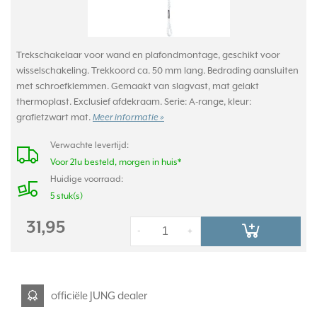
Trekschakelaar voor wand en plafondmontage, geschikt voor
wisselschakeling. Trekkoord ca. 50 mm lang. Bedrading aansluiten
met schroefklemmen. Gemaakt van slagvast, mat gelakt
thermoplast. Exclusief afdekraam. Serie: A-range, kleur:
grafietzwart mat.
Meer informatie »
Verwachte levertijd:
Voor 21u besteld, morgen in huis*
Huidige voorraad:
5 stuk(s)
31,95
-
+
officiële JUNG dealer