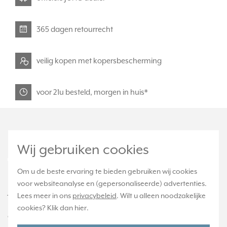
365 dagen retourrecht
veilig kopen met kopersbescherming
voor 21u besteld, morgen in huis*
Wij gebruiken cookies
Om u de beste ervaring te bieden gebruiken wij cookies
voor websiteanalyse en (gepersonaliseerde) advertenties.
JUNGstore.nl is onderdeel van e-Stores
Lees meer in ons
privacybeleid
. Wilt u alleen noodzakelijke
International B.V. en geen webwinkel of
cookies? Klik dan
hier
.
onderdeel van Albrecht JUNG GMBH & CO. KG.