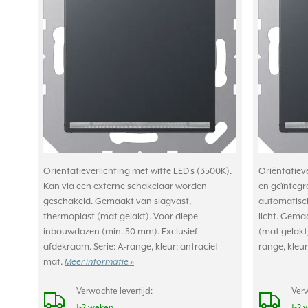
Oriëntatieverlichting met witte LED's (3500K).
Oriëntatieve
Kan via een externe schakelaar worden
en geïntegre
geschakeld. Gemaakt van slagvast,
automatisch 
thermoplast (mat gelakt). Voor diepe
licht. Gema
inbouwdozen (min. 50 mm). Exclusief
(mat gelakt)
afdekraam. Serie: A-range, kleur: antraciet
range, kleur
mat.
Meer informatie »
Verwachte levertijd:
Verw
1-2 weken
1-2 