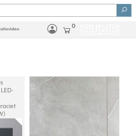
0
latievideo
s
 LED-
raciet
W)