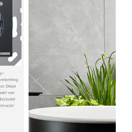
y+
verlichting
or. Diepe
aakt van
Exclusief
ntraciet