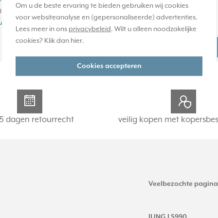
Om u de beste ervaring te bieden gebruiken wij cookies
ige voorraad:
Huidige voorraad:
voor websiteanalyse en (gepersonaliseerde) advertenties.
uk(s)
0 stuk(s)
Lees meer in ons
privacybeleid
. Wilt u alleen noodzakelijke
cookies? Klik dan
hier
.
67,95
-
+
-
+
Cookies accepteren
5 dagen retourrecht
veilig kopen met kopersbe
Veelbezochte pagina
JUNG LS990