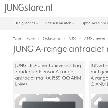
Designseries
Basiselementen
Opbouw (binnen
Terug
Home
Designseries
A 550
A 550 antraciet 
|
JUNG A-range antraciet m
JUNG LED-orientatieverlichting
JUNG LE
zonder lichtsensor A-range
met geï
antraciet mat (A 1539-OO ANM
A-range
LNW)
O ANM 