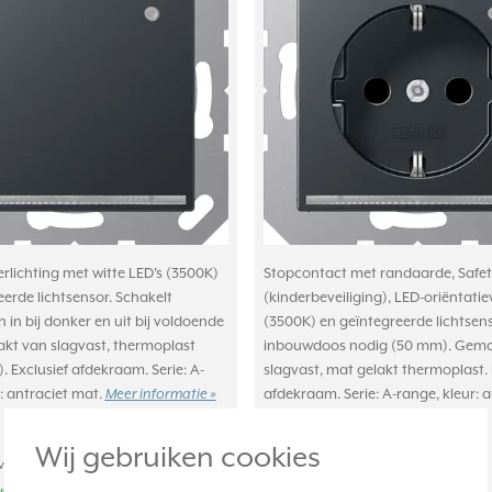
rlichting met witte LED's (3500K)
Stopcontact met randaarde, Safet
erde lichtsensor. Schakelt
(kinderbeveiliging), LED-oriëntatie
in bij donker en uit bij voldoende
(3500K) en geïntegreerde lichtsens
akt van slagvast, thermoplast
inbouwdoos nodig (50 mm). Gem
. Exclusief afdekraam. Serie: A-
slagvast, mat gelakt thermoplast. 
: antraciet mat.
Meer informatie »
afdekraam. Serie: A-range, kleur: a
mat...
Meer informatie »
Wij gebruiken cookies
achte levertijd:
Verwachte levertijd:
weken
1-2 weken