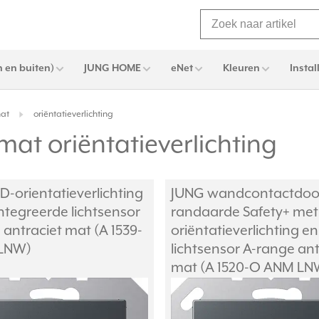
 en buiten)
JUNG HOME
eNet
Kleuren
Instal
mat
oriëntatieverlichting
at oriëntatieverlichting
D-orientatieverlichting
JUNG wandcontactdoo
ntegreerde lichtsensor
randaarde Safety+ met
 antraciet mat (A 1539-
oriëntatieverlichting en
LNW)
lichtsensor A-range ant
mat (A 1520-O ANM LN