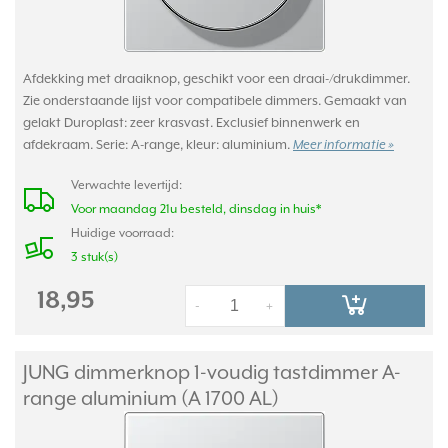
Afdekking met draaiknop, geschikt voor een draai-/drukdimmer.
Zie onderstaande lijst voor compatibele dimmers. Gemaakt van
gelakt Duroplast: zeer krasvast. Exclusief binnenwerk en
afdekraam. Serie: A-range, kleur: aluminium.
Meer informatie »
Verwachte levertijd:
Voor maandag 21u besteld, dinsdag in huis*
Huidige voorraad:
3 stuk(s)
18,95
-
+
JUNG dimmerknop 1-voudig tastdimmer A-
range aluminium (A 1700 AL)