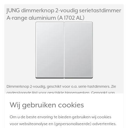
JUNG dimmerknop 2-voudig serietastdimmer
A-range aluminium (A 1702 AL)
Dimmerknop 2-voudig, geschikt voor o.a. serie-tastdimmers. Zie
onderstaande lijst voor geschikte binnenwerken. Gemaakt van
gelakt Duroplast: zeer krasvast. Exclusief binnenwerk en
Wij gebruiken cookies
afdekraam. Serie: A-range, kleur: aluminium.
Meer informatie »
Om u de beste ervaring te bieden gebruiken wij cookies
Verwachte levertijd:
voor websiteanalyse en (gepersonaliseerde) advertenties.
1-2 weken