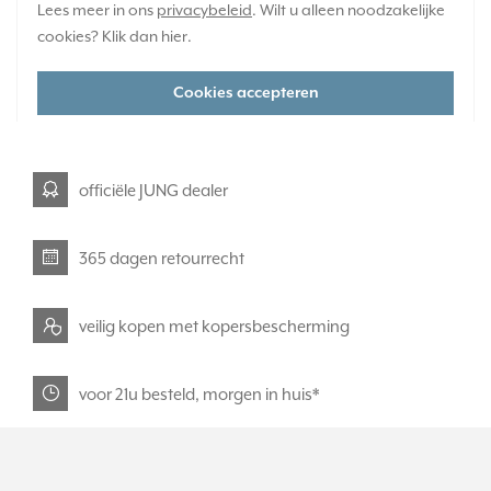
Lees meer in ons
privacybeleid
. Wilt u alleen noodzakelijke
Huidige voorraad:
cookies? Klik dan
hier
.
0 stuk(s)
47,95
-
+
Cookies accepteren
officiële JUNG dealer
365 dagen retourrecht
veilig kopen met kopersbescherming
voor 21u besteld, morgen in huis*