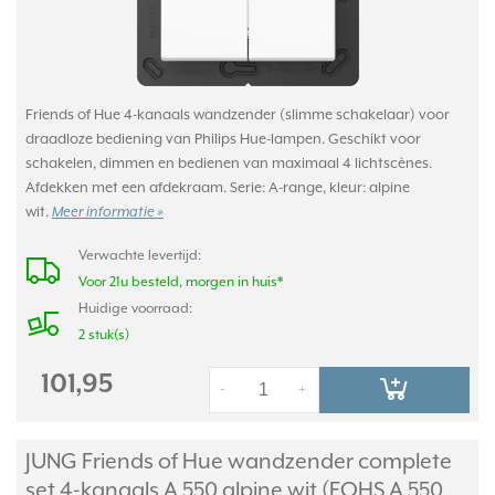
Friends of Hue 4-kanaals wandzender (slimme schakelaar) voor
draadloze bediening van Philips Hue-lampen. Geschikt voor
schakelen, dimmen en bedienen van maximaal 4 lichtscènes.
Afdekken met een afdekraam. Serie: A-range, kleur: alpine
wit.
Meer informatie »
Verwachte levertijd:
Voor 21u besteld, morgen in huis*
Huidige voorraad:
2 stuk(s)
101,95
-
+
JUNG Friends of Hue wandzender complete
set 4-kanaals A 550 alpine wit (FOHS A 550