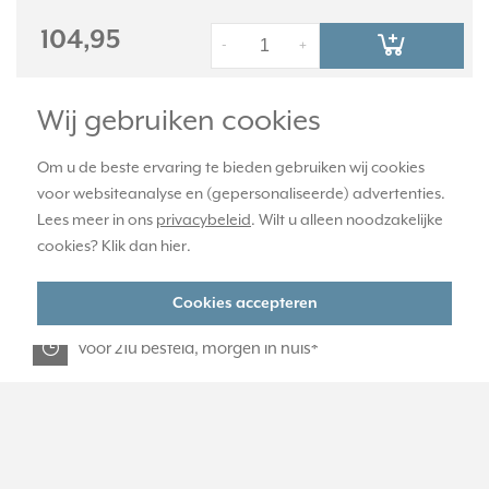
104,95
-
+
Wij gebruiken cookies
officiële JUNG dealer
Om u de beste ervaring te bieden gebruiken wij cookies
voor websiteanalyse en (gepersonaliseerde) advertenties.
365 dagen retourrecht
Lees meer in ons
privacybeleid
. Wilt u alleen noodzakelijke
cookies? Klik dan
hier
.
veilig kopen met kopersbescherming
Cookies accepteren
voor 21u besteld, morgen in huis*