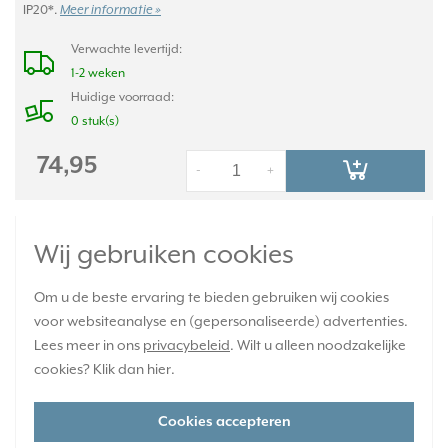
IP20*.
Meer informatie »
Verwachte levertijd:
1-2 weken
Huidige voorraad:
0 stuk(s)
74,95
-
+
JUNG bewegingsmelder opzetstuk
Wij gebruiken cookies
standaard IP44 A-range alpine wit (A 17180
WU WW)
Om u de beste ervaring te bieden gebruiken wij cookies
voor websiteanalyse en (gepersonaliseerde) advertenties.
Lees meer in ons
privacybeleid
. Wilt u alleen noodzakelijke
cookies? Klik dan
hier
.
Cookies accepteren