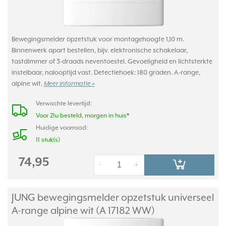
Bewegingsmelder opzetstuk voor montagehoogte 1,10 m.
Binnenwerk apart bestellen, bijv. elektronische schakelaar,
tastdimmer of 3-draads neventoestel. Gevoeligheid en lichtsterkte
instelbaar, nalooptijd vast. Detectiehoek: 180 graden. A-range,
alpine wit.
Meer informatie »
Verwachte levertijd:
Voor 21u besteld, morgen in huis*
Huidige voorraad:
11 stuk(s)
74,95
-
+
JUNG bewegingsmelder opzetstuk universeel
A-range alpine wit (A 17182 WW)