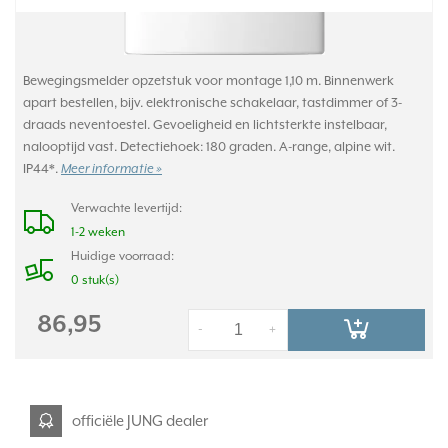
Bewegingsmelder opzetstuk voor montage 1,10 m. Binnenwerk
apart bestellen, bijv. elektronische schakelaar, tastdimmer of 3-
draads neventoestel. Gevoeligheid en lichtsterkte instelbaar,
nalooptijd vast. Detectiehoek: 180 graden. A-range, alpine wit.
IP44*.
Meer informatie »
Verwachte levertijd:
1-2 weken
Huidige voorraad:
0 stuk(s)
86,95
-
+
officiële JUNG dealer