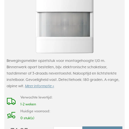
Bewegingsmelder opzetstuk voor montagehoogte 1,10 m.
Binnenwerk apart bestellen, bijv. elektronische schakelaar,
tastdimmer of 3-draads neventoestel. Nalooptijd en lichtsterkte
instelbaar. Gevoeligheid vast. Detectiehoek: 180 graden. A-range,
alpine wit.
Meer informatie »
Verwachte levertijd:
1-2 weken
Huidige voorraad:
0 stuk(s)