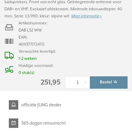
luidsprekers. Front van echt glas. Geïntegreerde antenne voor
DAB+ en VHF. Exclusief afdekraam. Minimale inbouwdiepte: 40
mm. Serie: LS 990, kleur: alpine wit.
Meer informatie »
Artikelnummer:
DAB LS2 WW
EAN:
4011377172470
Verwachte levertijd:
1-2 weken
Huidige voorraad:
0 stuk(s)
251,95
Bestel
-
+
officiële JUNG dealer
365 dagen retourrecht