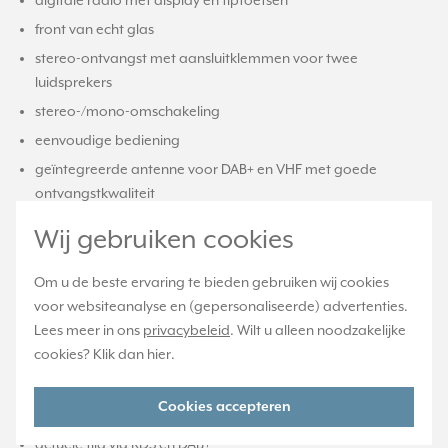
digitale radio met display en tiptoetsen
front van echt glas
stereo-ontvangst met aansluitklemmen voor twee
luidsprekers
stereo-/mono-omschakeling
eenvoudige bediening
geïntegreerde antenne voor DAB+ en VHF met goede
ontvangstkwaliteit
automatisch zenderzoeken
Wij gebruiken cookies
opslag van 8 favoriete zenders voor DAB+ en 8 voor VHF (blijft
behouden na netspanningsuitval)
Om u de beste ervaring te bieden gebruiken wij cookies
opslag van 8 Bluetooth®-audiobronnen
voor websiteanalyse en (gepersonaliseerde) advertenties.
Lees meer in ons
privacybeleid
. Wilt u alleen noodzakelijke
Bluetooth®-apparaatnaam aanpasbaar
cookies? Klik dan
hier
.
inschakelen met laatst gekozen zender, volume en
bedrijfsstand (DAB+, VHF of Bluetooth®)
Cookies accepteren
weergave van zenderinformatie, tijd en actuele instellingen
actuele tijd via RDS en DAB+