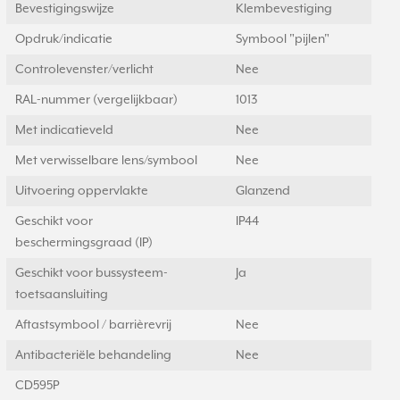
Bevestigingswijze
Klembevestiging
Opdruk/indicatie
Symbool "pijlen"
Controlevenster/verlicht
Nee
RAL-nummer (vergelijkbaar)
1013
Met indicatieveld
Nee
Met verwisselbare lens/symbool
Nee
Uitvoering oppervlakte
Glanzend
Geschikt voor
IP44
beschermingsgraad (IP)
Geschikt voor bussysteem-
Ja
toetsaansluiting
Aftastsymbool / barrièrevrij
Nee
Antibacteriële behandeling
Nee
CD595P