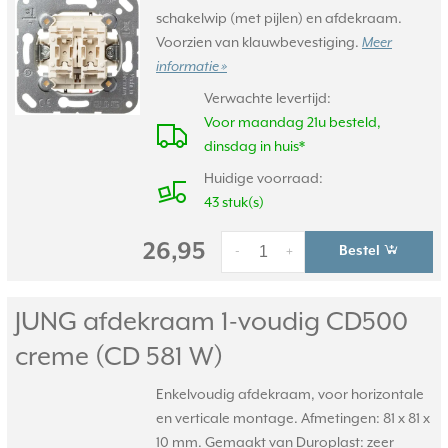
schakelwip (met pijlen) en afdekraam.
Voorzien van klauwbevestiging.
Meer
informatie »
Verwachte levertijd:
Voor maandag 21u besteld,
dinsdag in huis*
Huidige voorraad:
43 stuk(s)
26,95
Bestel
-
+
JUNG afdekraam 1-voudig CD500
creme (CD 581 W)
Enkelvoudig afdekraam, voor horizontale
en verticale montage. Afmetingen: 81 x 81 x
10 mm. Gemaakt van Duroplast: zeer