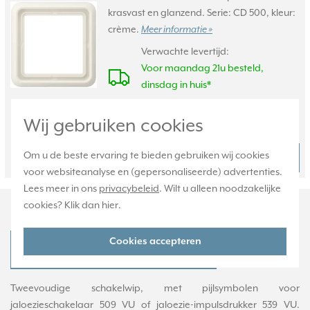
krasvast en glanzend. Serie: CD 500, kleur:
crème.
Meer informatie »
Verwachte levertijd:
Voor maandag 21u besteld,
dinsdag in huis*
Huidige voorraad:
Wij gebruiken cookies
21 stuk(s)
5,95
Om u de beste ervaring te bieden gebruiken wij cookies
Bestel
-
+
voor websiteanalyse en (gepersonaliseerde) advertenties.
Lees meer in ons
privacybeleid
. Wilt u alleen noodzakelijke
Productomschrijving
cookies? Klik dan
hier
.
Cookies accepteren
JUNG CD 595 P Productdatablad
Tweevoudige schakelwip, met pijlsymbolen voor
jaloezieschakelaar 509 VU of jaloezie-impulsdrukker 539 VU.