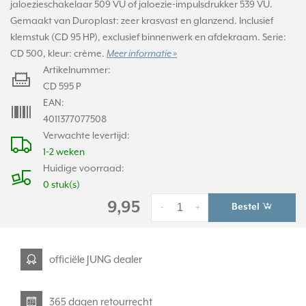
jaloezieschakelaar 509 VU of jaloezie-impulsdrukker 539 VU.
Gemaakt van Duroplast: zeer krasvast en glanzend. Inclusief
klemstuk (CD 95 HP), exclusief binnenwerk en afdekraam. Serie:
CD 500, kleur: crème.
Meer informatie »
Artikelnummer:
CD 595 P
EAN:
4011377077508
Verwachte levertijd:
1-2 weken
Huidige voorraad:
0 stuk(s)
9,95
Bestel
-
+
officiële JUNG dealer
365 dagen retourrecht