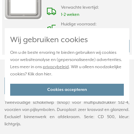
Verwachte levertijd:
1-2 weken
Huidige voorraad:
0 stuk(s)
Wij gebruiken cookies
6,95
Bestel
-
+
Om u de beste ervaring te bieden gebruiken wij cookies
voor websiteanalyse en (gepersonaliseerde) advertenties.
Productomschrijving
Lees meer in ons
privacybeleid
. Wilt u alleen noodzakelijke
cookies? Klik dan
hier
.
JUNG CD 595 MP LG Productdatablad
Cookies accepteren
Tweevoudige schakelwip (knop) voor multipulsdrukker 532-4,
voorzien van pijlsymbolen. Duroplast: zeer krasvast en glanzend.
Exclusief binnenwerk en afdekraam. Serie: CD 500, kleur:
lichtgrijs.