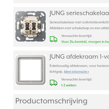
JUNG serieschakelaar
Serieschakelaar met oriëntatieverlicht
Afdekken met schakelwip en een afde
Verwachte levertijd:
Voor 21u besteld, morgen in hu
JUNG afdekraam 1-vo
Enkelvoudig afdekraam, voor horizonta
lichtgrijs.
Meer informatie »
Verwachte levertijd:
1-2 weken
Productomschrijving