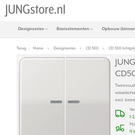
Designseries
Basiselementen
Opbouw (binnen
Terug
Home
Designseries
CD 500
CD 500 lichtgrij
|
JUNG
CD500
Tweevoudig
wisselscha
excl. binn
Ve
1-
Hu
0 