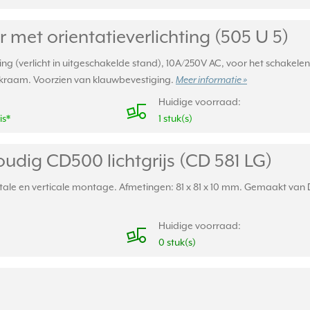
 met orientatieverlichting (505 U 5)
ing (verlicht in uitgeschakelde stand), 10A/250V AC, voor het schakelen
kraam. Voorzien van klauwbevestiging.
Meer informatie »
Huidige voorraad:
is*
1 stuk(s)
udig CD500 lichtgrijs (CD 581 LG)
le en verticale montage. Afmetingen: 81 x 81 x 10 mm. Gemaakt van Du
Huidige voorraad:
0 stuk(s)