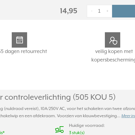
14,95
-
+
65 dagen retourrecht
veilig kopen met
kopersbeschermin
 controleverlichting (505 KOU 5)
ng (nuldraad vereist), 10A/250V AC, voor het schakelen van twee afzond
hakelwip en een afdekraam. Voorzien van klauwbevestiging...
Meer in
Huidige voorraad:
is*
3 stuk(s)