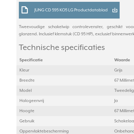
JUNG CD 595 KO5 LG Productdatablad
Tweevoudige schakelwip controlevenster, geschikt voor 
glanzend. Inclusief klemstuk (CD 95 HP), exclusief binnenwerk 
Technische specificaties
Specificatie
Waarde
Kleur
Grijs
Breedte
67 Millim
Model
Tweedelig
Halogeenvrij
Ja
Hoogte
67 Millim
Gebruik
Schakelaa
Oppervlaktebescherming
Onbehand