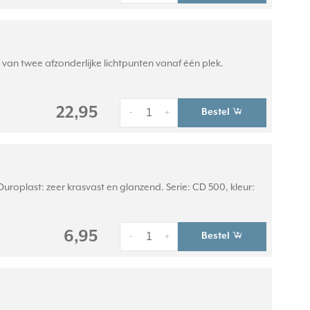
 van twee afzonderlijke lichtpunten vanaf één plek.
22,95
Bestel
-
+
roplast: zeer krasvast en glanzend. Serie: CD 500, kleur:
6,95
Bestel
-
+