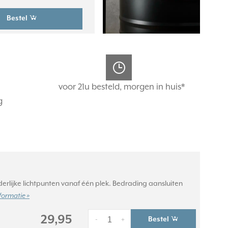
Bestel
voor 21u besteld, morgen in huis*
g
erlijke lichtpunten vanaf één plek. Bedrading aansluiten
formatie »
29,95
Bestel
-
+