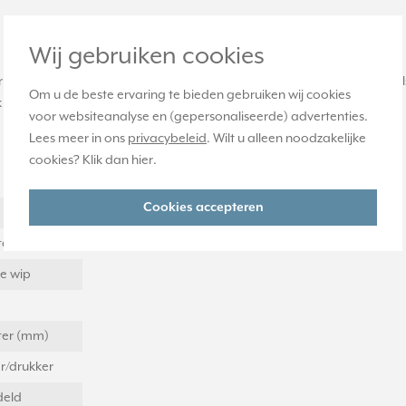
Wij gebruiken cookies
(controle)serieschakelaars, wissel-wisselschakelaars en serie-pu
Om u de beste ervaring te bieden gebruiken wij cookies
en afdekraam. Serie: CD 500, kleur: lichtgrijs.
voor websiteanalyse en (gepersonaliseerde) advertenties.
Lees meer in ons
privacybeleid
. Wilt u alleen noodzakelijke
cookies? Klik dan
hier
.
Cookies accepteren
eter (mm)
e wip
eter (mm)
r/drukker
eld