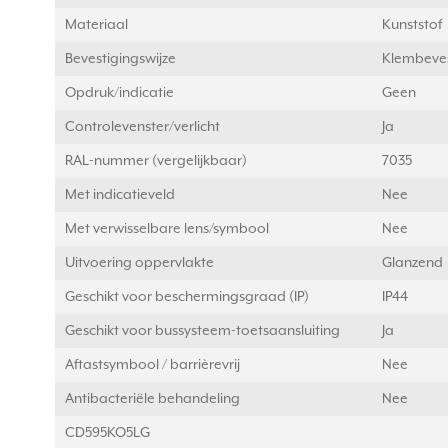
Materiaal
Kunststof
Bevestigingswijze
Klembeves
Opdruk/indicatie
Geen
Controlevenster/verlicht
Ja
RAL-nummer (vergelijkbaar)
7035
Met indicatieveld
Nee
Met verwisselbare lens/symbool
Nee
Uitvoering oppervlakte
Glanzend
Geschikt voor beschermingsgraad (IP)
IP44
Geschikt voor bussysteem-toetsaansluiting
Ja
Aftastsymbool / barrièrevrij
Nee
Antibacteriële behandeling
Nee
CD595KO5LG