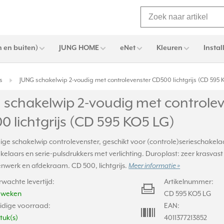
 en buiten)
JUNG HOME
eNet
Kleuren
Instal
s
JUNG schakelwip 2-voudig met controlevenster CD500 lichtgrijs (CD 595 
 schakelwip 2-voudig met controle
 lichtgrijs (CD 595 KO5 LG)
e schakelwip controlevenster, geschikt voor (controle)serieschakelaa
kelaars en serie-pulsdrukkers met verlichting. Duroplast: zeer krasvast
enwerk en afdekraam. CD 500, lichtgrijs.
Meer informatie »
rwachte levertijd:
Artikelnummer:
2 weken
CD 595 KO5 LG
idige voorraad:
EAN:
stuk(s)
4011377213852