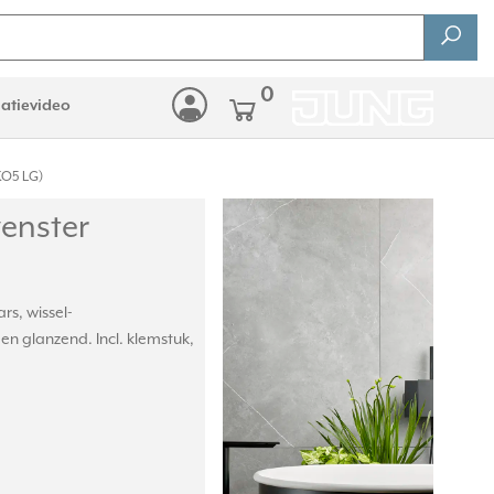
0
latievideo
KO5 LG)
venster
rs, wissel-
 en glanzend. Incl. klemstuk,