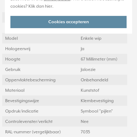
cookies? Klik dan
hier
.
Specificatie
Waarde
Kleur
Grijs
Cookies accepteren
Breedte
67 Millimeter (mm)
Model
Enkele wip
Halogeenvrij
Ja
Hoogte
67 Millimeter (mm)
Gebruik
Jaloezie
Oppervlaktebescherming
Onbehandeld
Materiaal
Kunststof
Bevestigingswijze
Klembevestiging
Opdruk/indicatie
Symbool "pijlen"
Controlevenster/verlicht
Nee
RAL-nummer (vergelijkbaar)
7035