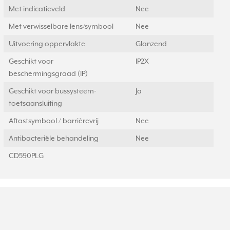
Met indicatieveld
Nee
Met verwisselbare lens/symbool
Nee
Uitvoering oppervlakte
Glanzend
Geschikt voor
IP2X
beschermingsgraad (IP)
Geschikt voor bussysteem-
Ja
toetsaansluiting
Aftastsymbool / barrièrevrij
Nee
Antibacteriële behandeling
Nee
CD590PLG