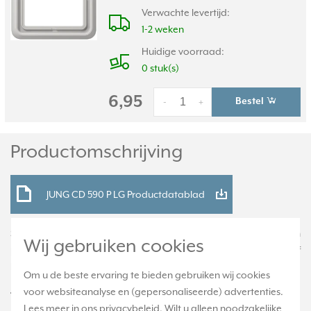
Verwachte levertijd:
1-2 weken
Huidige voorraad:
0 stuk(s)
6,95
Bestel
-
+
Productomschrijving
JUNG CD 590 P LG Productdatablad
Schakelwip (knop) voor multipulsdrukker 531-41 U, voorzien van
Wij gebruiken cookies
pijlsymbolen. Duroplast: zeer krasvast en glanzend. Exclusief
binnenwerk en afdekraam. Serie: CD 500, kleur: lichtgrijs.
Om u de beste ervaring te bieden gebruiken wij cookies
voor websiteanalyse en (gepersonaliseerde) advertenties.
Technische specificaties
Lees meer in ons
privacybeleid
. Wilt u alleen noodzakelijke