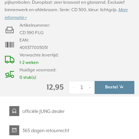
pijlsymbolen. Duroplast: zeer krasvast en glanzend. Exclusief
binnenwerk en afdekraam. Serie: CD 500, kleur: lichtgrijs.
Meer
informatie »
Artikelnummer:
CD 590 P LG
EAN:
4011377005051
Verwachte levertijd:
1-2 weken
Huidige voorraad:
0 stuk(s)
12,95
Bestel
-
+
officiële JUNG dealer
365 dagen retourrecht