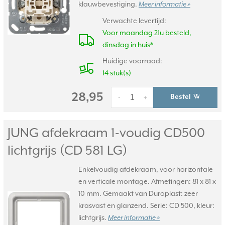
klauwbevestiging.
Meer informatie »
Verwachte levertijd:
Voor maandag 21u besteld,
dinsdag in huis*
Huidige voorraad:
14 stuk(s)
28,95
Bestel
-
+
JUNG afdekraam 1-voudig CD500
lichtgrijs (CD 581 LG)
Enkelvoudig afdekraam, voor horizontale
en verticale montage. Afmetingen: 81 x 81 x
10 mm. Gemaakt van Duroplast: zeer
krasvast en glanzend. Serie: CD 500, kleur:
lichtgrijs.
Meer informatie »