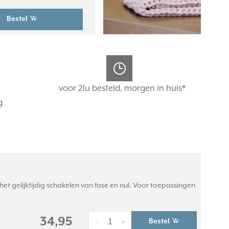
Bestel
voor 21u besteld, morgen in huis*
g
et gelijktijdig schakelen van fase en nul. Voor toepassingen
34,95
Bestel
-
+