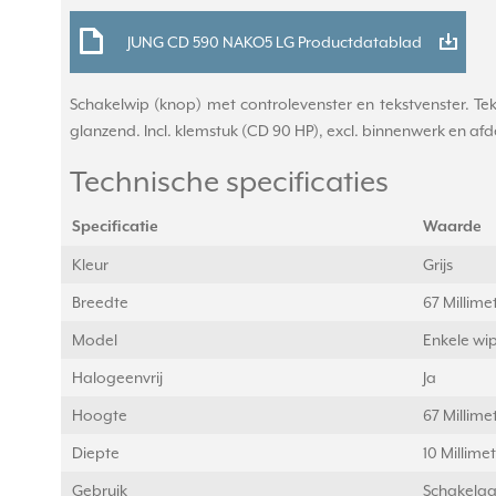
JUNG CD 590 NAKO5 LG Productdatablad
Schakelwip (knop) met controlevenster en tekstvenster. Tek
glanzend. Incl. klemstuk (CD 90 HP), excl. binnenwerk en afde
Technische specificaties
Specificatie
Waarde
Kleur
Grijs
Breedte
67 Millim
Model
Enkele wi
Halogeenvrij
Ja
Hoogte
67 Millim
Diepte
10 Millime
Gebruik
Schakelaa