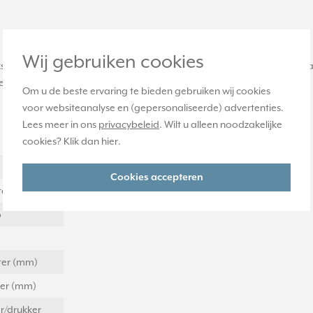
Wij gebruiken cookies
stveld afmeting: 9 x 58 mm. Voor controleschakelaars, en schakelaar
kraam. Serie: CD 500, kleur: lichtgrijs.
Om u de beste ervaring te bieden gebruiken wij cookies
voor websiteanalyse en (gepersonaliseerde) advertenties.
Lees meer in ons
privacybeleid
. Wilt u alleen noodzakelijke
cookies? Klik dan
hier
.
Cookies accepteren
eter (mm)
p
eter (mm)
ter (mm)
r/drukker