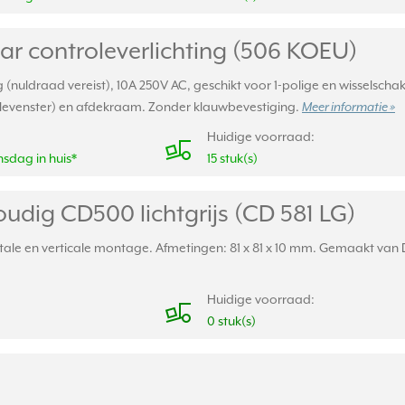
ar controleverlichting (506 KOEU)
 (nuldraad vereist), 10A 250V AC, geschikt voor 1-polige en wisselsc
levenster) en afdekraam. Zonder klauwbevestiging.
Meer informatie »
Huidige voorraad:
sdag in huis*
15 stuk(s)
udig CD500 lichtgrijs (CD 581 LG)
le en verticale montage. Afmetingen: 81 x 81 x 10 mm. Gemaakt van Du
Huidige voorraad:
0 stuk(s)