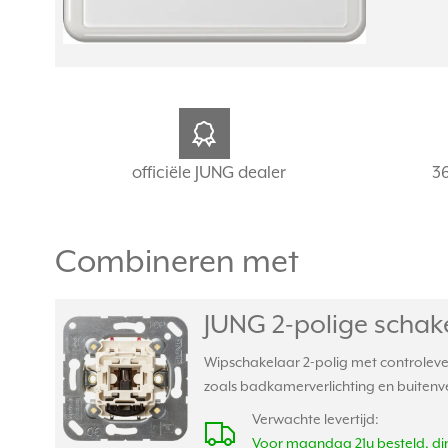
officiële JUNG dealer
3
Combineren met
JUNG 2-polige schake
Wipschakelaar 2-polig met controlever
zoals badkamerverlichting en buitenv
Verwachte levertijd:
Voor maandag 21u besteld, din