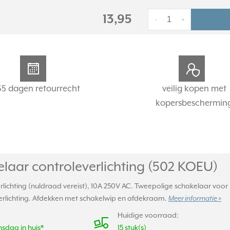
13,95
-
+
65 dagen retourrecht
veilig kopen met
kopersbeschermin
laar controleverlichting (502 KOEU)
lichting (nuldraad vereist), 10A 250V AC. Tweepolige schakelaar voor h
erlichting. Afdekken met schakelwip en afdekraam.
Meer informatie »
Huidige voorraad:
sdag in huis*
15 stuk(s)