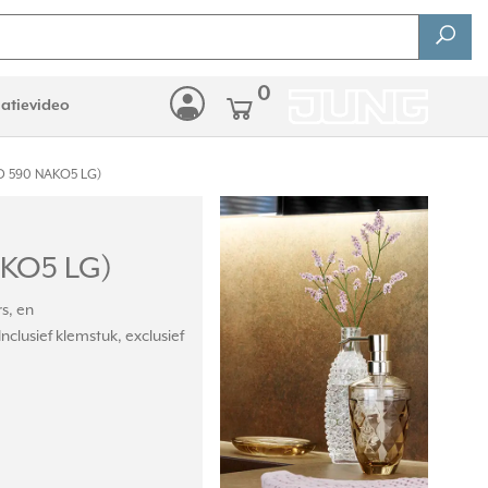
0
latievideo
CD 590 NAKO5 LG)
n
AKO5 LG)
s, en
clusief klemstuk, exclusief