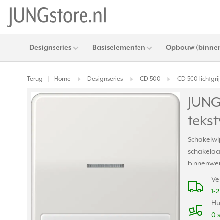
Designseries
Basiselementen
Opbouw (binnen
Terug
Home
Designseries
CD 500
CD 500 lichtgrij
|
JUNG
tekst
Schakelwip
schakelaar
binnenwerk
Ve
1-
Hu
0 