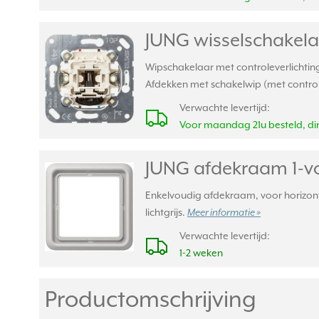
JUNG wisselschakela
Wipschakelaar met controleverlichting
Afdekken met schakelwip (met contro
Verwachte levertijd:
Voor maandag 21u besteld, din
JUNG afdekraam 1-vo
Enkelvoudig afdekraam, voor horizonta
lichtgrijs.
Meer informatie »
Verwachte levertijd:
1-2 weken
Productomschrijving