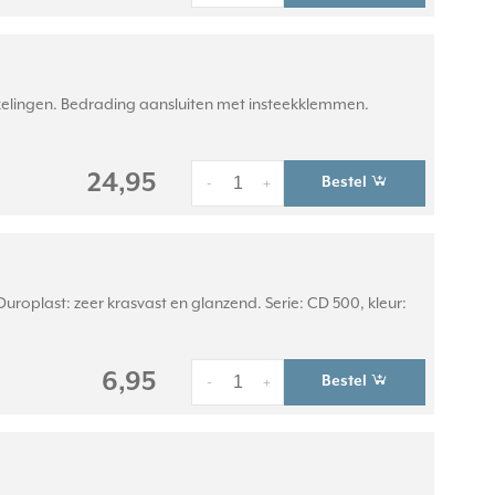
hakelingen. Bedrading aansluiten met insteekklemmen.
24,95
Bestel
-
+
roplast: zeer krasvast en glanzend. Serie: CD 500, kleur:
6,95
Bestel
-
+