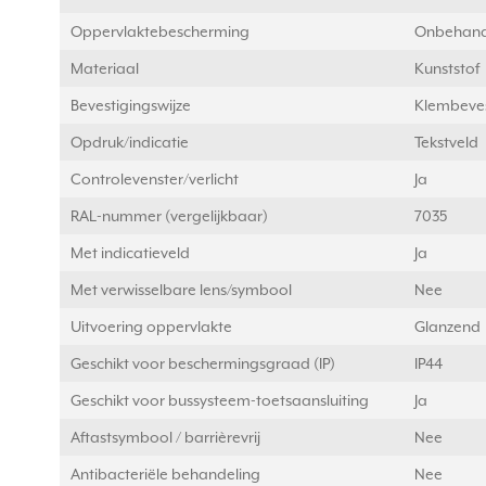
Oppervlaktebescherming
Onbehand
Materiaal
Kunststof
Bevestigingswijze
Klembeves
Opdruk/indicatie
Tekstveld
Controlevenster/verlicht
Ja
RAL-nummer (vergelijkbaar)
7035
Met indicatieveld
Ja
Met verwisselbare lens/symbool
Nee
Uitvoering oppervlakte
Glanzend
Geschikt voor beschermingsgraad (IP)
IP44
Geschikt voor bussysteem-toetsaansluiting
Ja
Aftastsymbool / barrièrevrij
Nee
Antibacteriële behandeling
Nee