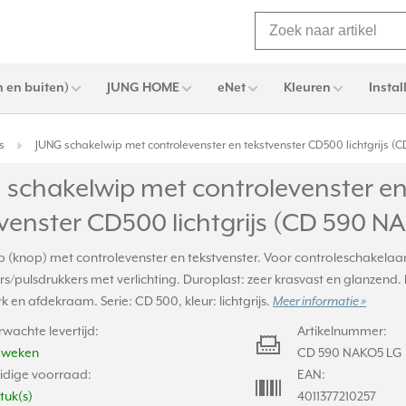
 en buiten)
JUNG HOME
eNet
Kleuren
Instal
s
JUNG schakelwip met controlevenster en tekstvenster CD500 lichtgrijs (
 schakelwip met controlevenster e
venster CD500 lichtgrijs (CD 590 N
 (knop) met controlevenster en tekstvenster. Voor controleschakelaar
s/pulsdrukkers met verlichting. Duroplast: zeer krasvast en glanzend. In
 en afdekraam. Serie: CD 500, kleur: lichtgrijs.
Meer informatie »
rwachte levertijd:
Artikelnummer:
2 weken
CD 590 NAKO5 LG
idige voorraad:
EAN:
stuk(s)
4011377210257