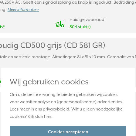
0A 250V AC. Geeft een signaal zolang de knop is ingedrukt. Bedradin
ing.
Meer informatie »
Huidige voorraad:
is*
804 stuk(s)
udig CD500 grijs (CD 581 GR)
le en verticale montage. Afmetingen: 81 x 81 x 10 mm. Gemaakt van Du
Huidige voorraad:
Wij gebruiken cookies
is*
6 stuk(s)
Om u de beste ervaring te bieden gebruiken wij cookies
voor websiteanalyse en (gepersonaliseerde) advertenties.
Lees meer in ons
privacybeleid
. Wilt u alleen noodzakelijke
cookies? Klik dan
hier
.
Cookies accepteren