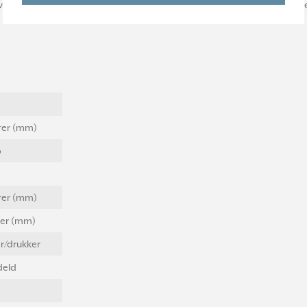
oor schakelaars en pulsdrukkers. Duroplast: zeer krasvast en glanze
eter (mm)
p
eter (mm)
ter (mm)
r/drukker
eld