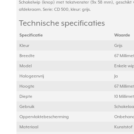
Schakelwip (knop) met tekstvenster (9x 58 mm), geschikt v
afdekraam. Serie: CD 500, kleur: grijs.
Technische specificaties
Specificatie
Waarde
Kleur
Grijs
Breedte
67 Millim
Model
Enkele wi
Halogeenvrij
Ja
Hoogte
67 Millim
Diepte
10 Millime
Gebruik
Schakelaa
Oppervlaktebescherming
Onbehand
Materiaal
Kunststof