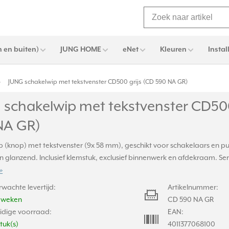
 en buiten)
JUNG HOME
eNet
Kleuren
Instal
JUNG schakelwip met tekstvenster CD500 grijs (CD 590 NA GR)
 schakelwip met tekstvenster CD500
NA GR)
 (knop) met tekstvenster (9x 58 mm), geschikt voor schakelaars en pu
n glanzend. Inclusief klemstuk, exclusief binnenwerk en afdekraam. Seri
»
rwachte levertijd:
Artikelnummer:
2 weken
CD 590 NA GR
idige voorraad:
EAN:
stuk(s)
4011377068100