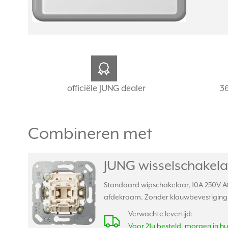
officiële JUNG dealer
3
Combineren met
JUNG wisselschakela
Standaard wipschakelaar, 10A 250V AC
afdekraam. Zonder klauwbevestiging
Verwachte levertijd:
Voor 21u besteld, morgen in hu