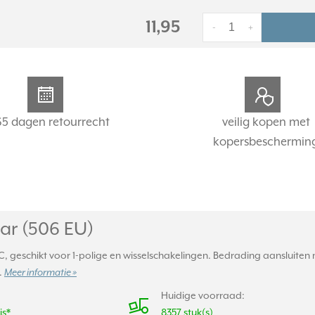
11,95
-
+
65 dagen retourrecht
veilig kopen met
kopersbeschermin
ar (506 EU)
, geschikt voor 1-polige en wisselschakelingen. Bedrading aansluite
.
Meer informatie »
Huidige voorraad:
is*
8357 stuk(s)