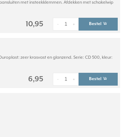
g aansluiten met insteekklemmen. Afdekken met schakelwip
10,95
Bestel
-
+
roplast: zeer krasvast en glanzend. Serie: CD 500, kleur:
6,95
Bestel
-
+