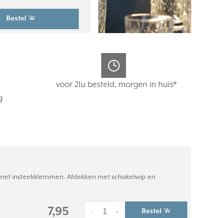
Bestel
voor 21u besteld, morgen in huis*
g
n met insteekklemmen. Afdekken met schakelwip en
7,95
Bestel
-
+