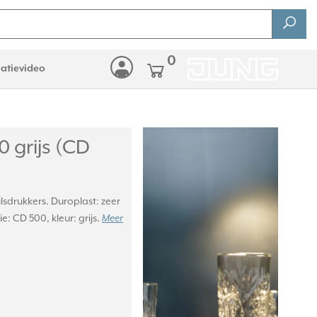
0
latievideo
 grijs (CD
lsdrukkers. Duroplast: zeer
e: CD 500, kleur: grijs.
Meer