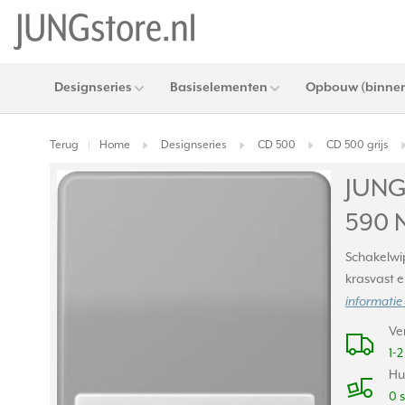
Designseries
Basiselementen
Opbouw (binnen
Terug
Home
Designseries
CD 500
CD 500 grijs
|
JUNG
590 
Schakelwip
krasvast e
informatie 
Ve
1-
Hu
0 