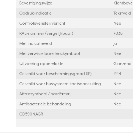
Bevestigingswijze
Klembeves
Opdruk/indicatie
Tekstveld
Controlevenster/verlicht
Nee
RAL-nummer (vergelijkbaar)
7038
Met indicatieveld
Ja
Met verwisselbare lens/symbool
Nee
Uitvoering oppervlakte
Glanzend
Geschikt voor beschermingsgraad (IP)
IP44
Geschikt voor bussysteem-toetsaansluiting
Nee
Aftastsymbool / barrièrevrij
Nee
Antibacteriële behandeling
Nee
CD590NAGR