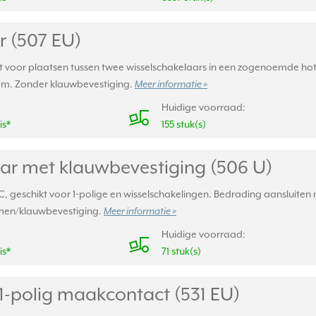
r (507 EU)
kt voor plaatsen tussen twee wisselschakelaars in een zogenoemde ho
am. Zonder klauwbevestiging.
Meer informatie »
Huidige voorraad:
is*
155 stuk(s)
ar met klauwbevestiging (506 U)
, geschikt voor 1-polige en wisselschakelingen. Bedrading aansluite
men/klauwbevestiging.
Meer informatie »
Huidige voorraad:
is*
71 stuk(s)
1-polig maakcontact (531 EU)