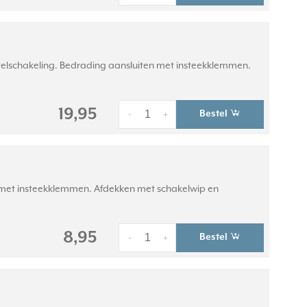
telschakeling. Bedrading aansluiten met insteekklemmen.
19,95
Bestel
-
+
n met insteekklemmen. Afdekken met schakelwip en
8,95
Bestel
-
+