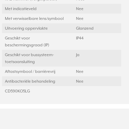
Met indicatieveld
Nee
Met verwisselbare lens/symbool
Nee
Uitvoering oppervlakte
Glanzend
Geschikt voor
IP44
beschermingsgraad (IP)
Geschikt voor bussysteem-
Ja
toetsaansluiting
Aftastsymbool / barrièrevrij
Nee
Antibacteriële behandeling
Nee
CD590KO5LG