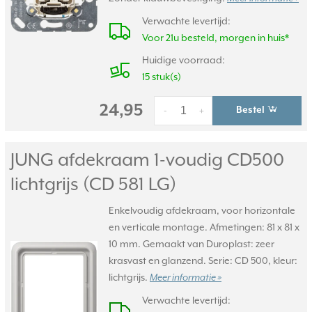
Verwachte levertijd:
Voor 21u besteld, morgen in huis*
Huidige voorraad:
15 stuk(s)
24,95
Bestel
-
+
JUNG afdekraam 1-voudig CD500
lichtgrijs (CD 581 LG)
Enkelvoudig afdekraam, voor horizontale
en verticale montage. Afmetingen: 81 x 81 x
10 mm. Gemaakt van Duroplast: zeer
krasvast en glanzend. Serie: CD 500, kleur:
lichtgrijs.
Meer informatie »
Verwachte levertijd: