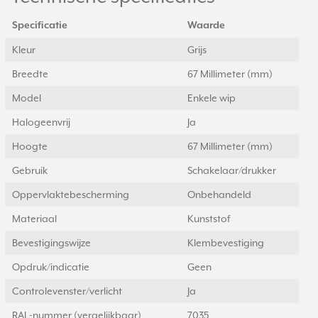
Specificatie
Waarde
Kleur
Grijs
Breedte
67 Millimeter (mm)
Model
Enkele wip
Halogeenvrij
Ja
Hoogte
67 Millimeter (mm)
Gebruik
Schakelaar/drukker
Oppervlaktebescherming
Onbehandeld
Materiaal
Kunststof
Bevestigingswijze
Klembevestiging
Opdruk/indicatie
Geen
Controlevenster/verlicht
Ja
RAL-nummer (vergelijkbaar)
7035