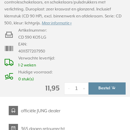
controleschakelaars, en schakelaars/pulsdrukkers met
verlichting. Duroplast: zeer krasvast en glanzend. Inclusief
klemstuk (CD 90 HP), excl. binnenwerk en afdekraam. Serie: CD
500, kleur: lichtgrijs.
Meer informatie »
Artikelnummer:
CD 590 KO5 LG
EAN:
4011377207950
Verwachte levertijd:
1-2 weken
Huidige voorraad:
0 stuk(s)
11,95
Bestel
-
+
officiële JUNG dealer
365 dagen retourrecht