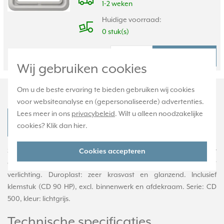
1-2 weken
Huidige voorraad:
0 stuk(s)
6,95
Bestel
-
+
Wij gebruiken cookies
Productomschrijving
Om u de beste ervaring te bieden gebruiken wij cookies
voor websiteanalyse en (gepersonaliseerde) advertenties.
Lees meer in ons
privacybeleid
. Wilt u alleen noodzakelijke
JUNG CD 590 KO5 LG Productdatablad
cookies? Klik dan
hier
.
Schakelwip (knop) met controlevenster, geschikt voor
Cookies accepteren
controleschakelaars, en schakelaars/pulsdrukkers met
verlichting. Duroplast: zeer krasvast en glanzend. Inclusief
klemstuk (CD 90 HP), excl. binnenwerk en afdekraam. Serie: CD
500, kleur: lichtgrijs.
Technische specificaties