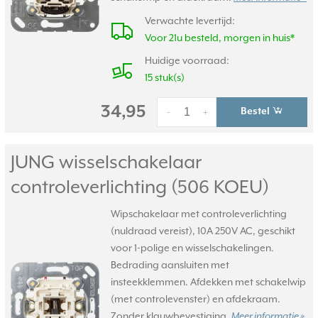
Verwachte levertijd:
Voor 21u besteld, morgen in huis*
Huidige voorraad:
15 stuk(s)
34,95
Bestel
-
+
JUNG wisselschakelaar
controleverlichting (506 KOEU)
Wipschakelaar met controleverlichting
(nuldraad vereist), 10A 250V AC, geschikt
voor 1-polige en wisselschakelingen.
Bedrading aansluiten met
insteekklemmen. Afdekken met schakelwip
(met controlevenster) en afdekraam.
Zonder klauwbevestiging.
Meer informatie »