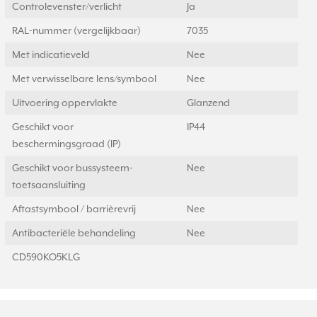
Controlevenster/verlicht
Ja
RAL-nummer (vergelijkbaar)
7035
Met indicatieveld
Nee
Met verwisselbare lens/symbool
Nee
Uitvoering oppervlakte
Glanzend
Geschikt voor
IP44
beschermingsgraad (IP)
Geschikt voor bussysteem-
Nee
toetsaansluiting
Aftastsymbool / barrièrevrij
Nee
Antibacteriële behandeling
Nee
CD590KO5KLG