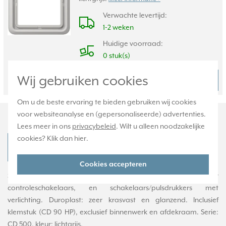
Verwachte levertijd:
1-2 weken
Huidige voorraad:
0 stuk(s)
Wij gebruiken cookies
6,95
Bestel
-
+
Om u de beste ervaring te bieden gebruiken wij cookies
Productomschrijving
voor websiteanalyse en (gepersonaliseerde) advertenties.
Lees meer in ons
privacybeleid
. Wilt u alleen noodzakelijke
cookies? Klik dan
hier
.
JUNG CD 590 KO5K LG Productdatablad
Cookies accepteren
Schakelwip (knop) met controlevenster en belsymbool. Voor
controleschakelaars, en schakelaars/pulsdrukkers met
verlichting. Duroplast: zeer krasvast en glanzend. Inclusief
klemstuk (CD 90 HP), exclusief binnenwerk en afdekraam. Serie:
CD 500, kleur: lichtgrijs.