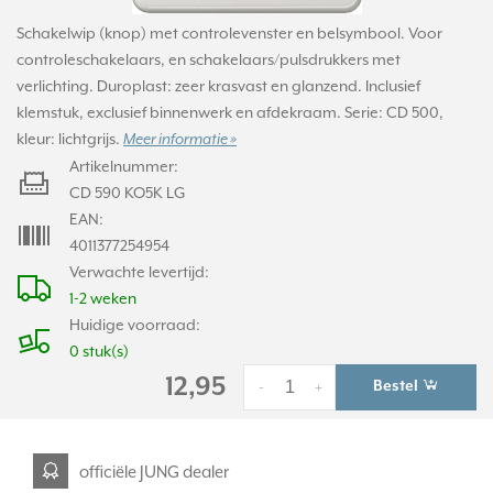
Schakelwip (knop) met controlevenster en belsymbool. Voor
controleschakelaars, en schakelaars/pulsdrukkers met
verlichting. Duroplast: zeer krasvast en glanzend. Inclusief
klemstuk, exclusief binnenwerk en afdekraam. Serie: CD 500,
kleur: lichtgrijs.
Meer informatie »
Artikelnummer:
CD 590 KO5K LG
EAN:
4011377254954
Verwachte levertijd:
1-2 weken
Huidige voorraad:
0 stuk(s)
12,95
Bestel
-
+
officiële JUNG dealer