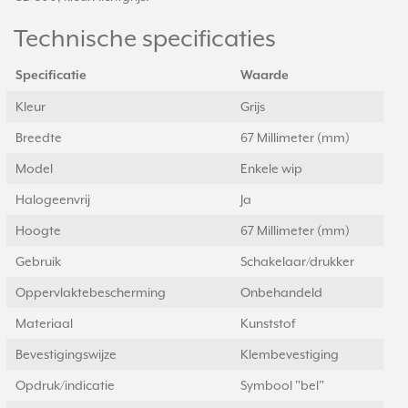
Technische specificaties
Specificatie
Waarde
Kleur
Grijs
Breedte
67 Millimeter (mm)
Model
Enkele wip
Halogeenvrij
Ja
Hoogte
67 Millimeter (mm)
Gebruik
Schakelaar/drukker
Oppervlaktebescherming
Onbehandeld
Materiaal
Kunststof
Bevestigingswijze
Klembevestiging
Opdruk/indicatie
Symbool "bel"