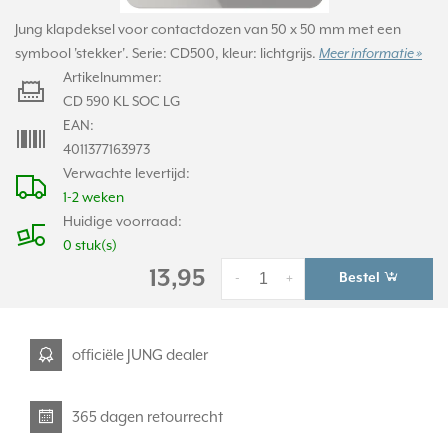
Jung klapdeksel voor contactdozen van 50 x 50 mm met een
symbool 'stekker'. Serie: CD500, kleur: lichtgrijs.
Meer informatie »
Artikelnummer:
CD 590 KL SOC LG
EAN:
4011377163973
Verwachte levertijd:
1-2 weken
Huidige voorraad:
0 stuk(s)
13,95
Bestel
-
+
officiële JUNG dealer
365 dagen retourrecht