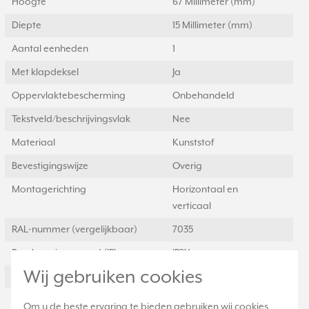
Hoogte
67 Millimeter (mm)
Diepte
15 Millimeter (mm)
Aantal eenheden
1
Met klapdeksel
Ja
Oppervlaktebescherming
Onbehandeld
Tekstveld/beschrijvingsvlak
Nee
Materiaal
Kunststof
Bevestigingswijze
Overig
Montagerichting
Horizontaal en
verticaal
RAL-nummer (vergelijkbaar)
7035
Beschermingsgraad (IP)
IP2X
Wij gebruiken cookies
Transparant
Nee
Uitvoering oppervlakte
Glanzend
Om u de beste ervaring te bieden gebruiken wij cookies