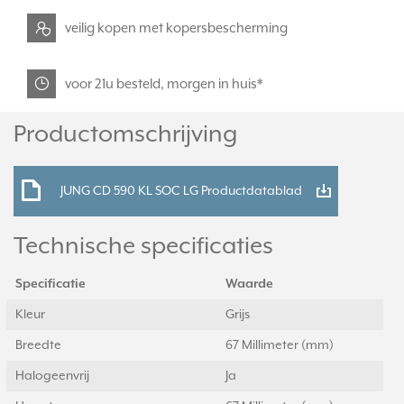
veilig kopen met kopersbescherming
voor 21u besteld, morgen in huis*
Productomschrijving
JUNG CD 590 KL SOC LG Productdatablad
Technische specificaties
Specificatie
Waarde
Kleur
Grijs
Breedte
67 Millimeter (mm)
Halogeenvrij
Ja