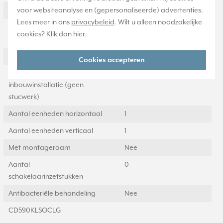
voor websiteanalyse en (gepersonaliseerde) advertenties.
Geschikt voor wandgoot
Ja
Lees meer in ons
privacybeleid
. Wilt u alleen noodzakelijke
Geschikt voor
Ja
cookies? Klik dan
hier
.
inbouwinstallatie (stucwerk)
Bondige uitvoering
Ja
Cookies accepteren
Geschikt voor
Ja
inbouwinstallatie (geen
stucwerk)
Aantal eenheden horizontaal
1
Aantal eenheden verticaal
1
Met montageraam
Nee
Aantal
0
schakelaarinzetstukken
Antibacteriële behandeling
Nee
CD590KLSOCLG