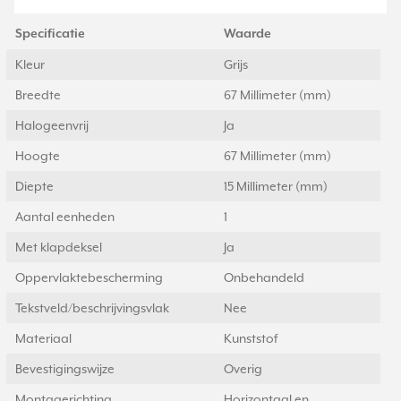
Specificatie
Waarde
Kleur
Grijs
Breedte
67 Millimeter (mm)
Halogeenvrij
Ja
Hoogte
67 Millimeter (mm)
Diepte
15 Millimeter (mm)
Aantal eenheden
1
Met klapdeksel
Ja
Oppervlaktebescherming
Onbehandeld
Tekstveld/beschrijvingsvlak
Nee
Materiaal
Kunststof
Bevestigingswijze
Overig
Montagerichting
Horizontaal en