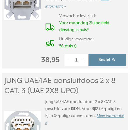
informatie »
Verwachte levertijd:
Voor maandag 21u besteld,
dinsdag in huis*
Huidige voorraad:
56 stuk(s)
38,95
Bestel
-
+
JUNG UAE/
IAE aansluitdoos 2 x 8
CAT. 3 (UAE 2X8 UPO)
Jung UAE/IAE aansluitdoos 2 x 8 CAT. 3,
geschikt voor ISDN. Voor RJ12 ( 6-polig) en
RJ45 (8-polig) connectoren.
Meer informatie
»