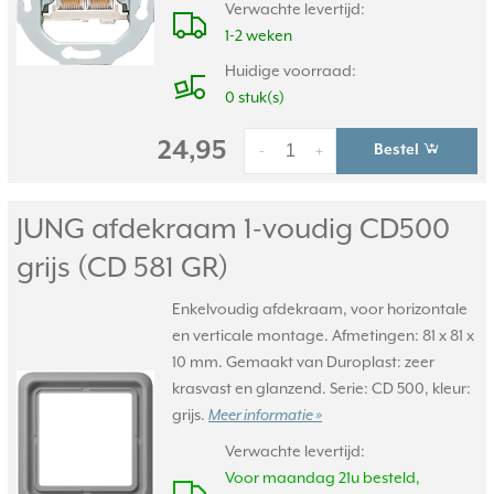
Verwachte levertijd:
1-2 weken
Huidige voorraad:
0 stuk(s)
24,95
Bestel
-
+
JUNG afdekraam 1-voudig CD500
grijs (CD 581 GR)
Enkelvoudig afdekraam, voor horizontale
en verticale montage. Afmetingen: 81 x 81 x
10 mm. Gemaakt van Duroplast: zeer
krasvast en glanzend. Serie: CD 500, kleur:
grijs.
Meer informatie »
Verwachte levertijd:
Voor maandag 21u besteld,