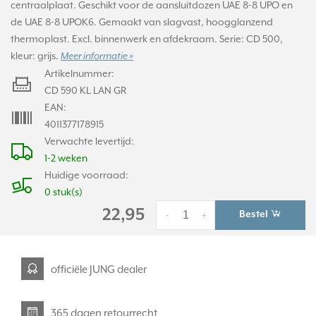
centraalplaat. Geschikt voor de aansluitdozen UAE 8-8 UPO en
de UAE 8-8 UPOK6. Gemaakt van slagvast, hoogglanzend
thermoplast. Excl. binnenwerk en afdekraam. Serie: CD 500,
kleur: grijs.
Meer informatie »
Artikelnummer:
CD 590 KL LAN GR
EAN:
4011377178915
Verwachte levertijd:
1-2 weken
Huidige voorraad:
0 stuk(s)
22,95
Bestel
-
+
officiële JUNG dealer
365 dagen retourrecht