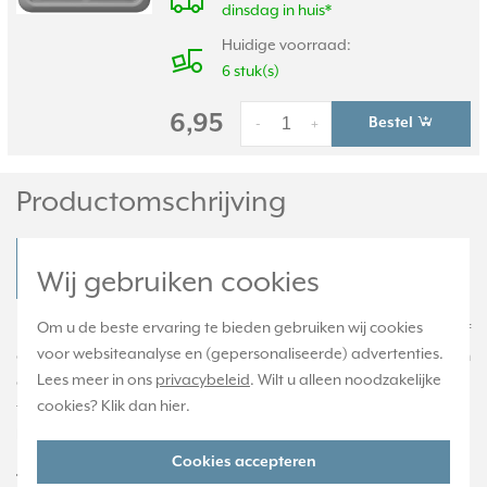
dinsdag in huis*
Huidige voorraad:
6 stuk(s)
6,95
Bestel
-
+
Productomschrijving
JUNG CD 590 KL LAN GR Productdatablad
Wij gebruiken cookies
Om u de beste ervaring te bieden gebruiken wij cookies
Klapdeksel met 'LAN' symbool, wordt geleverd inclusief
voor websiteanalyse en (gepersonaliseerde) advertenties.
centraalplaat. Geschikt voor de aansluitdozen UAE 8-8 UPO en
Lees meer in ons
privacybeleid
. Wilt u alleen noodzakelijke
de UAE 8-8 UPOK6. Gemaakt van slagvast, hoogglanzend
cookies? Klik dan
hier
.
thermoplast. Excl. binnenwerk en afdekraam. Serie: CD 500,
kleur: grijs.
Cookies accepteren
Technische specificaties