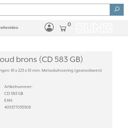
0
latievideo
oud brons (CD 583 GB)
ngen: 81 x 223 x 10 mm. Metaaluitvoering (geanodiseerd
Artikelnummer:
CD 583 GB
EAN:
4011377055308