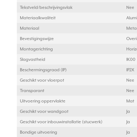
Tekstveld/beschrijvingsvlak
Nee
Materiaalkwaliteit
Alum
Materiaal
Meta
Bevestigingswijze
Over
Montagerichting
Horiz
Slagvastheid
IK00
Beschermingsgraad (IP)
IP2X
Geschikt voor vloerpot
Nee
Transparant
Nee
Uitvoering oppervlakte
Mat
Geschikt voor wandgoot
Ja
Geschikt voor inbouwinstallatie (stucwerk)
Ja
Bondige uitvoering
Ja