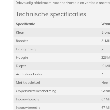
Drievoudig afdekraam, voor horizontale en verticale montag
Technische specificaties
Specificatie
Waa
Kleur
Bron
Breedte
81 Mi
Halogeenvrij
Ja
Hoogte
223 M
Diepte
10 Mi
Aantal eenheden
3
Met klapdeksel
Nee
Oppervlaktebescherming
Gean
Inbouwhoogte
67 Mi
Inbouwbreedte
67 Mi