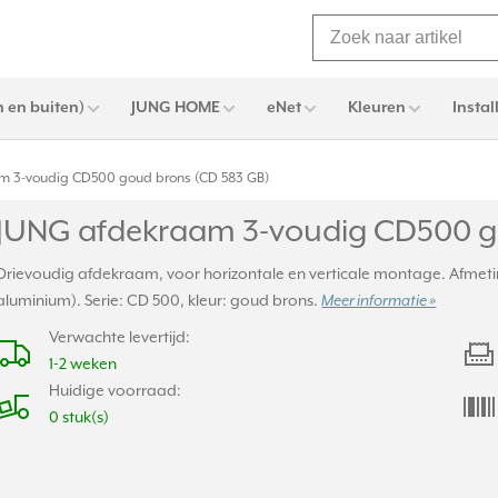
 en buiten)
JUNG HOME
eNet
Kleuren
Instal
m 3-voudig CD500 goud brons (CD 583 GB)
JUNG afdekraam 3-voudig CD500 g
Drievoudig afdekraam, voor horizontale en verticale montage. Afmeti
aluminium). Serie: CD 500, kleur: goud brons.
Meer informatie »
Verwachte levertijd:
1-2 weken
Huidige voorraad:
0 stuk(s)