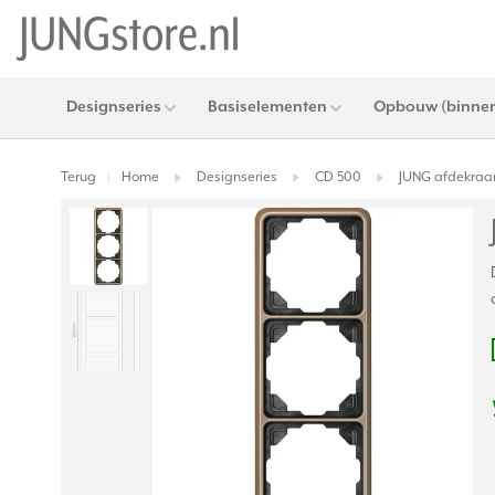
Designseries
Basiselementen
Opbouw (binnen
Terug
Home
Designseries
CD 500
JUNG afdekraa
|