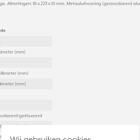
e. Afmetingen: 81 x 223 x 10 mm. Metaaluitvoering (geanodiseerd alum
rde
s
llimeter (mm)
illimeter (mm)
llimeter (mm)
odiseerd/geëloxeerd
llimeter (mm)
llimeter (mm)
Wij gebruiken cookies