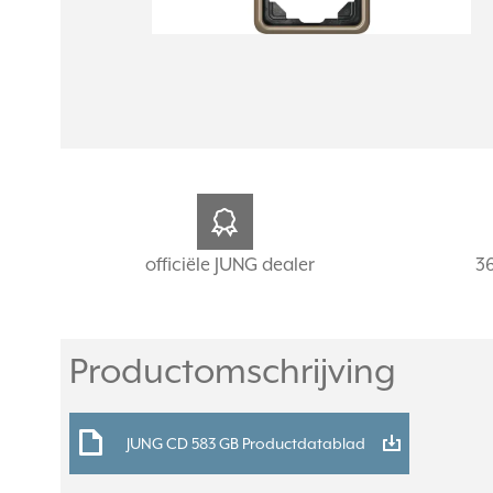
officiële JUNG dealer
3
Productomschrijving
JUNG CD 583 GB Productdatablad