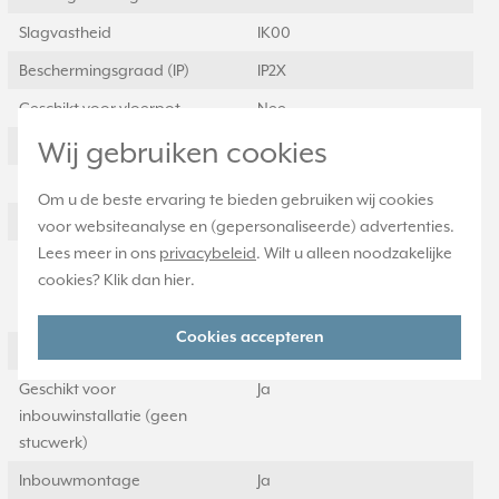
Slagvastheid
IK00
Beschermingsgraad (IP)
IP2X
Geschikt voor vloerpot
Nee
Wij gebruiken cookies
Transparant
Nee
Uitvoering oppervlakte
Mat
Om u de beste ervaring te bieden gebruiken wij cookies
Geschikt voor wandgoot
Ja
voor websiteanalyse en (gepersonaliseerde) advertenties.
Lees meer in ons
privacybeleid
. Wilt u alleen noodzakelijke
Geschikt voor
Ja
cookies? Klik dan
hier
.
inbouwinstallatie
(stucwerk)
Cookies accepteren
Bondige uitvoering
Ja
Geschikt voor
Ja
inbouwinstallatie (geen
stucwerk)
Inbouwmontage
Ja