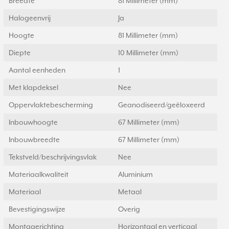
Breedte
81 Millimeter (mm)
Halogeenvrij
Ja
Hoogte
81 Millimeter (mm)
Diepte
10 Millimeter (mm)
Aantal eenheden
1
Met klapdeksel
Nee
Oppervlaktebescherming
Geanodiseerd/geëloxeerd
Inbouwhoogte
67 Millimeter (mm)
Inbouwbreedte
67 Millimeter (mm)
Tekstveld/beschrijvingsvlak
Nee
Materiaalkwaliteit
Aluminium
Materiaal
Metaal
Bevestigingswijze
Overig
Montagerichting
Horizontaal en verticaal