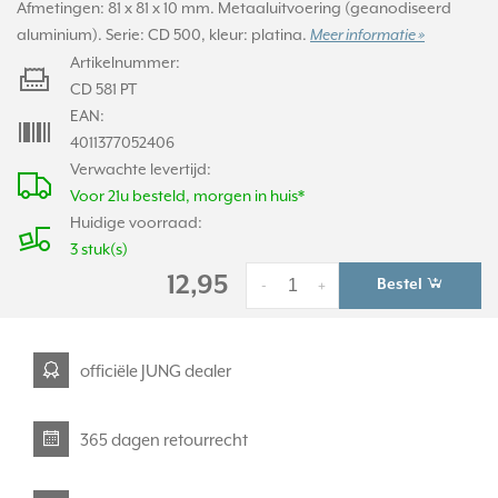
Afmetingen: 81 x 81 x 10 mm. Metaaluitvoering (geanodiseerd
aluminium). Serie: CD 500, kleur: platina.
Meer informatie »
Artikelnummer:
CD 581 PT
EAN:
4011377052406
Verwachte levertijd:
Voor 21u besteld, morgen in huis*
Huidige voorraad:
3 stuk(s)
12,95
Bestel
-
+
officiële JUNG dealer
365 dagen retourrecht