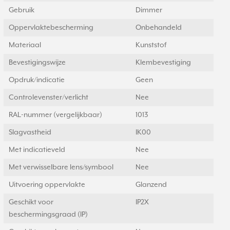
Gebruik
Dimmer
Oppervlaktebescherming
Onbehandeld
Materiaal
Kunststof
Bevestigingswijze
Klembevestiging
Opdruk/indicatie
Geen
Controlevenster/verlicht
Nee
RAL-nummer (vergelijkbaar)
1013
Slagvastheid
IK00
Met indicatieveld
Nee
Met verwisselbare lens/symbool
Nee
Uitvoering oppervlakte
Glanzend
Geschikt voor
IP2X
beschermingsgraad (IP)