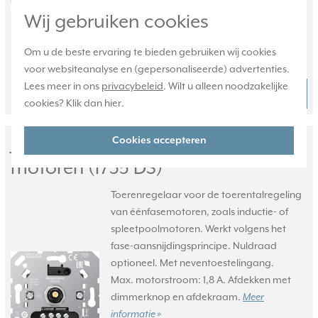
Verwachte levertijd:
Wij gebruiken cookies
Voor 21u besteld, morgen in huis*
Huidige voorraad:
Om u de beste ervaring te bieden gebruiken wij cookies
29 stuk(s)
voor websiteanalyse en (gepersonaliseerde) advertenties.
Lees meer in ons
privacybeleid
. Wilt u alleen noodzakelijke
50,95
Bestel
-
+
cookies? Klik dan
hier
.
JUNG toerentalregelaar voor 1-fase
Cookies accepteren
motoren (1735 DS)
Toerenregelaar voor de toerentalregeling
van éénfasemotoren, zoals inductie- of
spleetpoolmotoren. Werkt volgens het
fase-aansnijdingsprincipe. Nuldraad
optioneel. Met neventoestelingang.
Max. motorstroom: 1,8 A. Afdekken met
dimmerknop en afdekraam.
Meer
informatie »