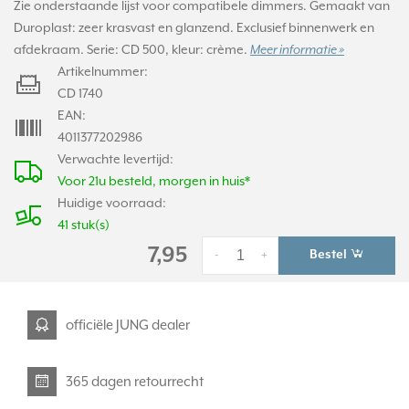
Zie onderstaande lijst voor compatibele dimmers. Gemaakt van
Duroplast: zeer krasvast en glanzend. Exclusief binnenwerk en
afdekraam. Serie: CD 500, kleur: crème.
Meer informatie »
Artikelnummer:
CD 1740
EAN:
4011377202986
Verwachte levertijd:
Voor 21u besteld, morgen in huis*
Huidige voorraad:
41 stuk(s)
7,95
Bestel
-
+
officiële JUNG dealer
365 dagen retourrecht