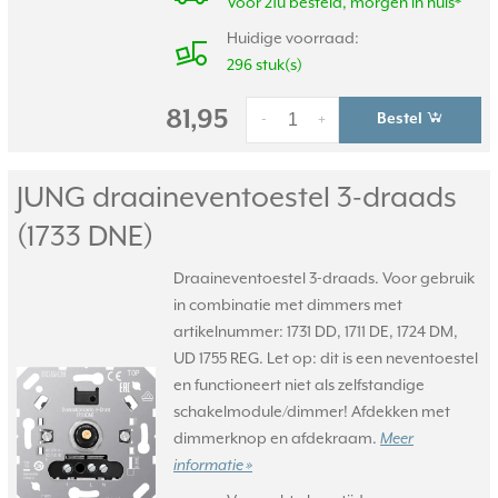
Voor 21u besteld, morgen in huis*
Huidige voorraad:
296 stuk(s)
81,95
Bestel
-
+
JUNG draaineventoestel 3-draads
(1733 DNE)
Draaineventoestel 3-draads. Voor gebruik
in combinatie met dimmers met
artikelnummer: 1731 DD, 1711 DE, 1724 DM,
UD 1755 REG. Let op: dit is een neventoestel
en functioneert niet als zelfstandige
schakelmodule/dimmer! Afdekken met
dimmerknop en afdekraam.
Meer
informatie »