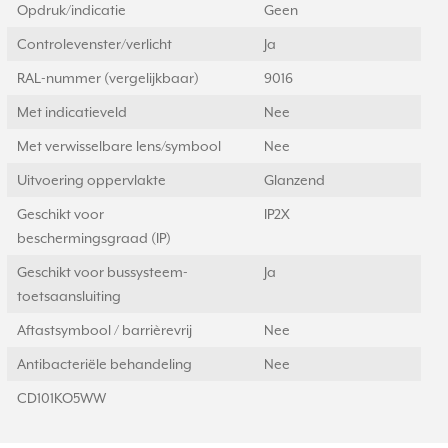
Opdruk/indicatie
Geen
Controlevenster/verlicht
Ja
RAL-nummer (vergelijkbaar)
9016
Met indicatieveld
Nee
Met verwisselbare lens/symbool
Nee
Uitvoering oppervlakte
Glanzend
Geschikt voor
IP2X
beschermingsgraad (IP)
Geschikt voor bussysteem-
Ja
toetsaansluiting
Aftastsymbool / barrièrevrij
Nee
Antibacteriële behandeling
Nee
CD101KO5WW