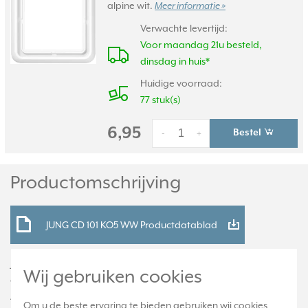
alpine wit.
Meer informatie »
Verwachte levertijd:
Voor maandag 21u besteld,
dinsdag in huis*
Huidige voorraad:
77 stuk(s)
6,95
Bestel
-
+
Productomschrijving
JUNG CD 101 KO5 WW Productdatablad
Jung enkelvoudige schakelwip met controlevenster voor HOME
Wij gebruiken cookies
draadloze schakelaar. Duroplast.
Alleen geschikt voor de Jung HOME draadloze schakelaar 1-
Om u de beste ervaring te bieden gebruiken wij cookies