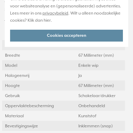
voudig (BT LS CD 1001) en voor KNX taster 1-voudig (LS CD 10711
voor websiteanalyse en (gepersonaliseerde) advertenties.
ST, LS CD 10911 ST), niet geschikt voor gewone schakelaars.
Lees meer in ons
privacybeleid
. Wilt u alleen noodzakelijke
cookies? Klik dan
hier
.
Technische specificaties
Specificatie
Waarde
Cookies accepteren
Kleur
Wit
Breedte
67 Millimeter (mm)
Model
Enkele wip
Halogeenvrij
Ja
Hoogte
67 Millimeter (mm)
Gebruik
Schakelaar/drukker
Oppervlaktebescherming
Onbehandeld
Materiaal
Kunststof
Bevestigingswijze
Inklemmen (snap)