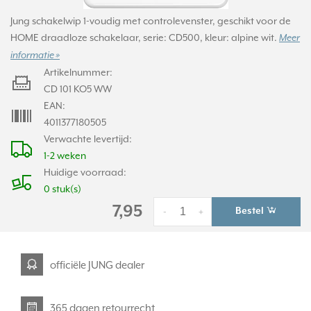
Jung schakelwip 1-voudig met controlevenster, geschikt voor de
HOME draadloze schakelaar, serie: CD500, kleur: alpine wit.
Meer
informatie »
Artikelnummer:
CD 101 KO5 WW
EAN:
4011377180505
Verwachte levertijd:
1-2 weken
Huidige voorraad:
0 stuk(s)
7,95
Bestel
-
+
officiële JUNG dealer
365 dagen retourrecht