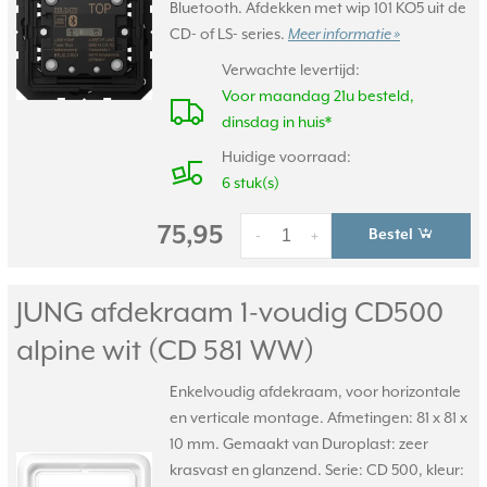
Bluetooth. Afdekken met wip 101 KO5 uit de
CD- of LS- series.
Meer informatie »
Verwachte levertijd:
Voor maandag 21u besteld,
dinsdag in huis*
Huidige voorraad:
6 stuk(s)
75,95
Bestel
-
+
JUNG afdekraam 1-voudig CD500
alpine wit (CD 581 WW)
Enkelvoudig afdekraam, voor horizontale
en verticale montage. Afmetingen: 81 x 81 x
10 mm. Gemaakt van Duroplast: zeer
krasvast en glanzend. Serie: CD 500, kleur: