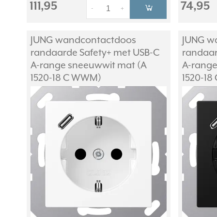
111,95
74,95
-
+
JUNG wandcontactdoos
JUNG w
randaarde Safety+ met USB-C
randaar
A-range sneeuwwit mat (A
A-range
1520-18 C WWM)
1520-18