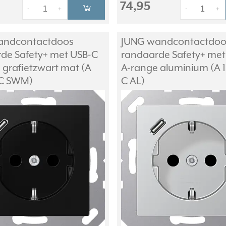
74,95
-
+
-
+
andcontactdoos
JUNG wandcontactdoo
de Safety+ met USB-C
randaarde Safety+ met
 grafietzwart mat (A
A-range aluminium (A 1
 C SWM)
C AL)