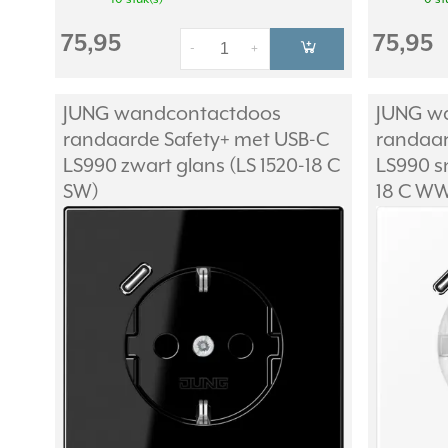
75,95
75,95
-
+
JUNG wandcontactdoos
JUNG w
randaarde Safety+ met USB-C
randaar
LS990 zwart glans (LS 1520-18 C
LS990 s
SW)
18 C W