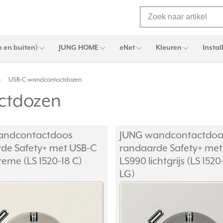
 en buiten)
JUNG HOME
eNet
Kleuren
Instal
USB-C wandcontactdozen
ctdozen
andcontactdoos
JUNG wandcontactdoo
de Safety+ met USB-C
randaarde Safety+ met
reme (LS 1520-18 C)
LS990 lichtgrijs (LS 1520
LG)