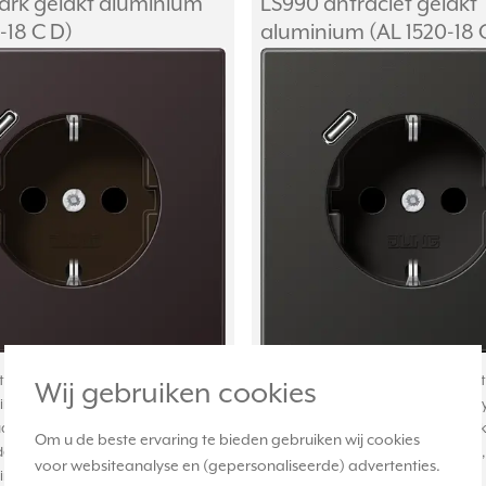
ark gelakt aluminium
LS990 antraciet gelakt
-18 C D)
aluminium (AL 1520-18 
 met randaarde, Safety+
Stopcontact met randaarde, Safet
Wij gebruiken cookies
liging) en USB-poort type C*.
(kinderbeveiliging) en USB-poort t
ansluiten met insteekklemmen.
Bedrading aansluiten met instee
Om u de beste ervaring te bieden gebruiken wij cookies
dekraam. Serie: LS 990, kleur: dark
Exclusief afdekraam. Serie: LS 990,
voor websiteanalyse en (gepersonaliseerde) advertenties.
inium (metaaluitvoering).
Meer
antraciet gelakt aluminium