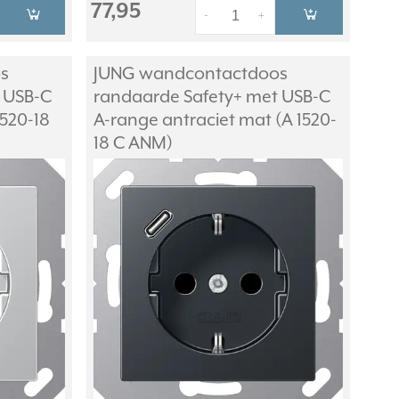
77,95
-
+
s
JUNG wandcontactdoos
 USB-C
randaarde Safety+ met USB-C
520-18
A-range antraciet mat (A 1520-
18 C ANM)