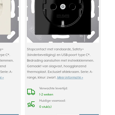
y+
Stopcontact met randaarde, Safety+
ype C*.
(kinderbeveiliging) en USB-poort type C*.
kklemmen.
Bedrading aansluiten met insteekklemmen.
zend
Gemaakt van slagvast, hoogglanzend
Serie: A-
thermoplast. Exclusief afdekraam. Serie: A-
e »
range, kleur: zwart.
Meer informatie »
Verwachte levertijd:
1-2 weken
Huidige voorraad:
0 stuk(s)