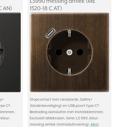
LS990 messing antiek (ME
C AN)
1520-18 C AT)
y+
Stopcontact met randaarde, Safety+
ype C*.
(kinderbeveiliging) en USB-poort type C*.
kklemmen.
Bedrading aansluiten met insteekklemmen.
 kleur:
Exclusief afdekraam. Serie: LS 990, kleur:
messing antiek (metaaluitvoering).
Meer