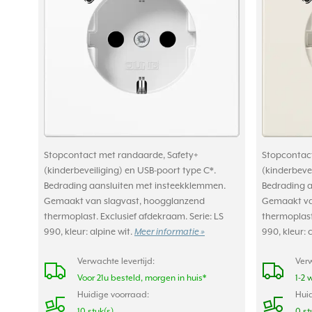
Stopcontact met randaarde, Safety+
Stopcontact
(kinderbeveiliging) en USB-poort type C*.
(kinderbevei
Bedrading aansluiten met insteekklemmen.
Bedrading a
Gemaakt van slagvast, hoogglanzend
Gemaakt va
thermoplast. Exclusief afdekraam. Serie: LS
thermoplast.
990, kleur: alpine wit.
Meer informatie »
990, kleur:
Verwachte levertijd:
Verw
Voor 21u besteld, morgen in huis*
1-2 
Huidige voorraad:
Huid
10 stuk(s)
0 st