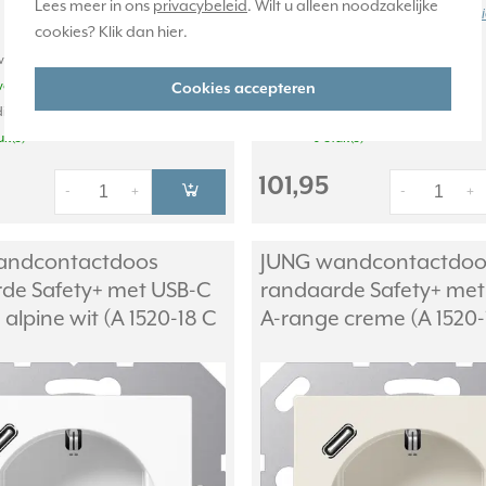
Lees meer in ons
privacybeleid
. Wilt u alleen noodzakelijke
(metaaluitvoering).
Meer informati
cookies? Klik dan
hier
.
achte levertijd:
Verwachte levertijd:
weken
1-2 weken
Cookies accepteren
ige voorraad:
Huidige voorraad:
uk(s)
0 stuk(s)
101,95
-
+
-
+
andcontactdoos
JUNG wandcontactdoo
de Safety+ met USB-C
randaarde Safety+ met
alpine wit (A 1520-18 C
A-range creme (A 1520-