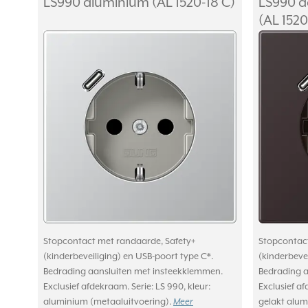
LS990 aluminium (AL 1520-18 C)
LS990 d
(AL 1520
Stopcontact met randaarde, Safety+
Stopcontact
(kinderbeveiliging) en USB-poort type C*.
(kinderbevei
Bedrading aansluiten met insteekklemmen.
Bedrading a
Exclusief afdekraam. Serie: LS 990, kleur:
Exclusief af
aluminium (metaaluitvoering).
Meer
gelakt alum