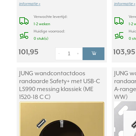
informatie »
informatie »
Verwachte levertijd:
Verw
1-2 weken
1-2 
Huidige voorraad:
Huid
0 stuk(s)
0 st
101,95
103,95
-
+
JUNG wandcontactdoos
JUNG w
randaarde Safety+ met USB-C
randaar
LS990 messing klassiek (ME
A-range 
1520-18 C C)
WW)