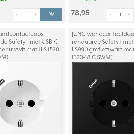
78,95
-
+
-
+
andcontactdoos
JUNG wandcontactdoo
de Safety+ met USB-C
randaarde Safety+ met
neeuwwit mat (LS 1520-
LS990 grafietzwart mat
WM)
1520-18 C SWM)