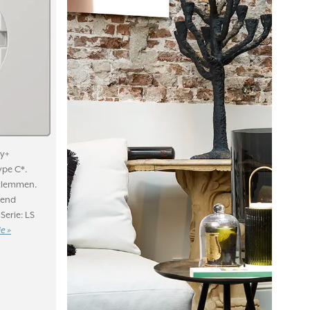
y+
ype C*.
kklemmen.
zend
Serie: LS
e »