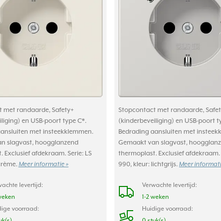
 met randaarde, Safety+
Stopcontact met randaarde, Safet
liging) en USB-poort type C*.
(kinderbeveiliging) en USB-poort t
ansluiten met insteekklemmen.
Bedrading aansluiten met instee
n slagvast, hoogglanzend
Gemaakt van slagvast, hoogglan
 Exclusief afdekraam. Serie: LS
thermoplast. Exclusief afdekraam. 
 crème.
Meer informatie »
990, kleur: lichtgrijs.
Meer informati
achte levertijd:
Verwachte levertijd:
weken
1-2 weken
ige voorraad:
Huidige voorraad:
uk(s)
0 stuk(s)