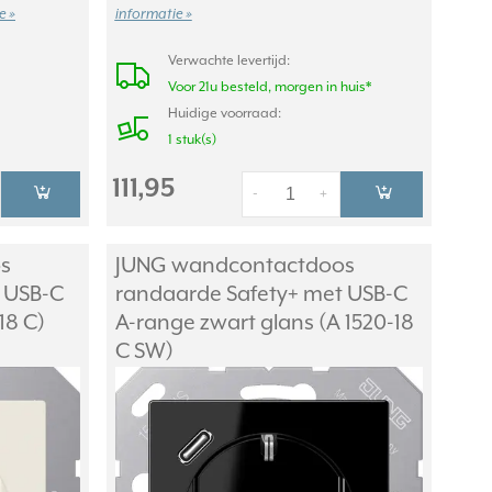
e »
informatie »
Verwachte levertijd:
Voor 21u besteld, morgen in huis*
Huidige voorraad:
1 stuk(s)
111,95
-
+
s
JUNG wandcontactdoos
 USB-C
randaarde Safety+ met USB-C
18 C)
A-range zwart glans (A 1520-18
C SW)