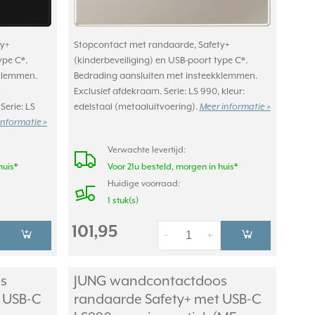
y+
Stopcontact met randaarde, Safety+
ype C*.
(kinderbeveiliging) en USB-poort type C*.
kklemmen.
Bedrading aansluiten met insteekklemmen.
t
Exclusief afdekraam. Serie: LS 990, kleur:
Serie: LS
edelstaal (metaaluitvoering).
Meer informatie »
informatie »
Verwachte levertijd:
huis*
Voor 21u besteld, morgen in huis*
Huidige voorraad:
1 stuk(s)
101,95
-
+
s
JUNG wandcontactdoos
 USB-C
randaarde Safety+ met USB-C