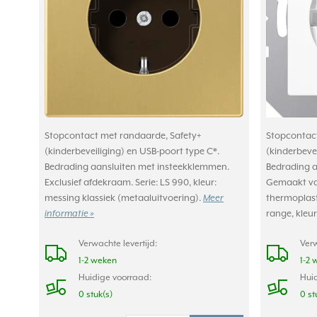
Stopcontact met randaarde, Safety+
Stopcontact
(kinderbeveiliging) en USB-poort type C*.
(kinderbevei
Bedrading aansluiten met insteekklemmen.
Bedrading a
Exclusief afdekraam. Serie: LS 990, kleur:
Gemaakt va
messing klassiek (metaaluitvoering).
Meer
thermoplast.
informatie »
range, kleur
Verwachte levertijd:
Verw
1-2 weken
1-2 
Huidige voorraad:
Huid
0 stuk(s)
0 st