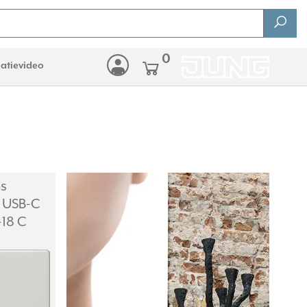
0
latievideo
s
 USB-C
-18 C