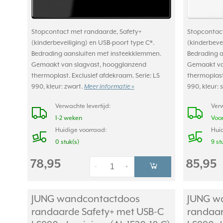
Stopcontact met randaarde, Safety+
Stopcontact
(kinderbeveiliging) en USB-poort type C*.
(kinderbevei
Bedrading aansluiten met insteekklemmen.
Bedrading a
Gemaakt van slagvast, hoogglanzend
Gemaakt van
thermoplast. Exclusief afdekraam. Serie: LS
thermoplast.
990, kleur: zwart.
Meer informatie »
990, kleur:
Verwachte levertijd:
Verw
1-2 weken
Voor
Huidige voorraad:
Huid
0 stuk(s)
9 st
78,95
85,95
-
+
JUNG wandcontactdoos
JUNG w
randaarde Safety+ met USB-C
randaar