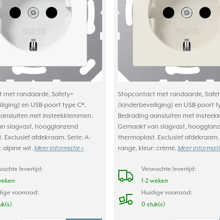
 met randaarde, Safety+
Stopcontact met randaarde, Safet
liging) en USB-poort type C*.
(kinderbeveiliging) en USB-poort t
ansluiten met insteekklemmen.
Bedrading aansluiten met instee
n slagvast, hoogglanzend
Gemaakt van slagvast, hoogglan
 Exclusief afdekraam. Serie: A-
thermoplast. Exclusief afdekraam. 
: alpine wit.
Meer informatie »
range, kleur: crème.
Meer informati
achte levertijd:
Verwachte levertijd:
weken
1-2 weken
ige voorraad:
Huidige voorraad:
uk(s)
0 stuk(s)