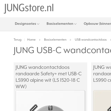
Designseries
Basiselementen
Opbouw (binnen
Terug
Home
Basiselementen
USB wandcontactdoos
|
JUNG USB-C wandconta
JUNG wandcontactdoos
JUNG w
randaarde Safety+ met USB-C
randaar
LS990 alpine wit (LS 1520-18 C
LS990 c
WW)