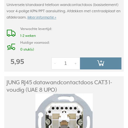
Universele/standaard telefoon wandcontactdoos (basiselement)
voor 4-polige KPN/PPT aansluiting. Afdekken met centraalplaat en
afdekraam.
Meer informatie »
Verwachte levertijd:
1-2 weken
Huidige voorraad:
0 stuk(s)
5,95
-
+
JUNG RJ45 datawandcontactdoos CAT3 1-
voudig (UAE 8 UPO)