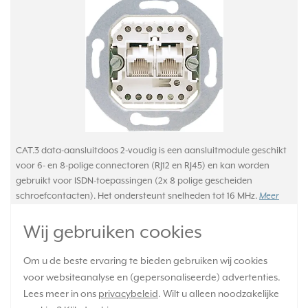
CAT.3 data-aansluitdoos 2-voudig is een aansluitmodule geschikt
voor 6- en 8-polige connectoren (RJ12 en RJ45) en kan worden
gebruikt voor ISDN-toepassingen (2x 8 polige gescheiden
schroefcontacten). Het ondersteunt snelheden tot 16 MHz.
Meer
informatie »
Wij gebruiken cookies
Verwachte levertijd:
1-2 weken
Om u de beste ervaring te bieden gebruiken wij cookies
Huidige voorraad:
voor websiteanalyse en (gepersonaliseerde) advertenties.
0 stuk(s)
Lees meer in ons
privacybeleid
. Wilt u alleen noodzakelijke