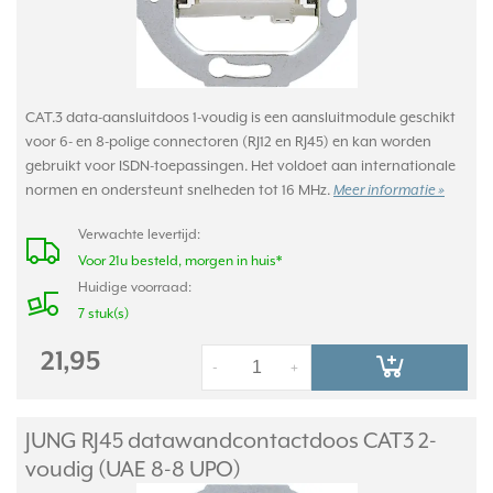
CAT.3 data-aansluitdoos 1-voudig is een aansluitmodule geschikt
voor 6- en 8-polige connectoren (RJ12 en RJ45) en kan worden
gebruikt voor ISDN-toepassingen. Het voldoet aan internationale
normen en ondersteunt snelheden tot 16 MHz.
Meer informatie »
Verwachte levertijd:
Voor 21u besteld, morgen in huis*
Huidige voorraad:
7 stuk(s)
21,95
-
+
JUNG RJ45 datawandcontactdoos CAT3 2-
voudig (UAE 8-8 UPO)