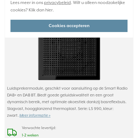
Lees meer in ons
privacybeleid
. Wilt u alleen noodzakelijke
JUNG luidspreker module LS990 zwart (LSM
cookies? Klik dan
hier
.
LS 4 SW)
Cookies accepteren
Luidsprekermodule, geschikt voor aansluiting op de Smart Radio
DAB+ en DAB BT. Biedt goede geluidskwaliteit en een groot
dynamisch bereik, met optimale akoestiek dankzij basreflexbuis.
Slagvast, hoogglanzend thermoplast. Serie: LS 990, kleur:
zwart.
Meer informatie »
Verwachte levertijd:
1-2 weken