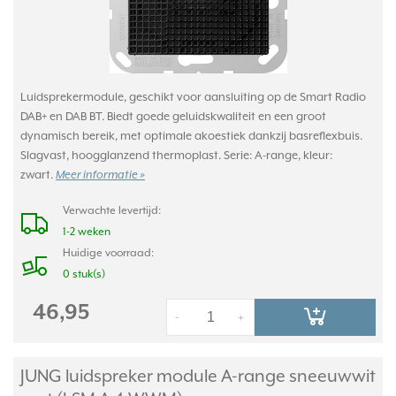
Luidsprekermodule, geschikt voor aansluiting op de Smart Radio
DAB+ en DAB BT. Biedt goede geluidskwaliteit en een groot
dynamisch bereik, met optimale akoestiek dankzij basreflexbuis.
Slagvast, hoogglanzend thermoplast. Serie: A-range, kleur:
zwart.
Meer informatie »
Verwachte levertijd:
1-2 weken
Huidige voorraad:
0 stuk(s)
46,95
-
+
JUNG luidspreker module A-range sneeuwwit