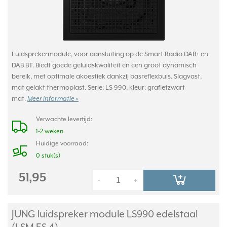
Luidsprekermodule, voor aansluiting op de Smart Radio DAB+ en
DAB BT. Biedt goede geluidskwaliteit en een groot dynamisch
bereik, met optimale akoestiek dankzij basreflexbuis. Slagvast,
mat gelakt thermoplast. Serie: LS 990, kleur: grafietzwart
mat.
Meer informatie »
Verwachte levertijd:
1-2 weken
Huidige voorraad:
0 stuk(s)
51,95
-
+
JUNG luidspreker module LS990 edelstaal