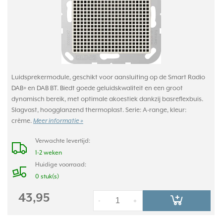
Luidsprekermodule, geschikt voor aansluiting op de Smart Radio
DAB+ en DAB BT. Biedt goede geluidskwaliteit en een groot
dynamisch bereik, met optimale akoestiek dankzij basreflexbuis.
Slagvast, hoogglanzend thermoplast. Serie: A-range, kleur:
crème.
Meer informatie »
Verwachte levertijd:
1-2 weken
Huidige voorraad:
0 stuk(s)
43,95
-
+