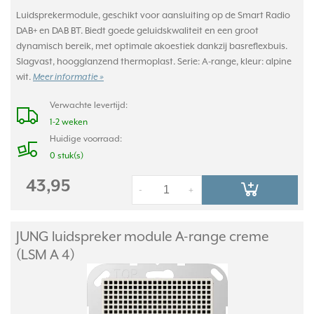
Luidsprekermodule, geschikt voor aansluiting op de Smart Radio
DAB+ en DAB BT. Biedt goede geluidskwaliteit en een groot
dynamisch bereik, met optimale akoestiek dankzij basreflexbuis.
Slagvast, hoogglanzend thermoplast. Serie: A-range, kleur: alpine
wit.
Meer informatie »
Verwachte levertijd:
1-2 weken
Huidige voorraad:
0 stuk(s)
43,95
-
+
JUNG luidspreker module A-range creme
(LSM A 4)