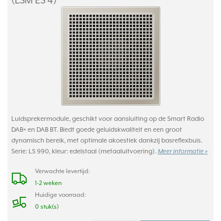
(LSM ES 4)
Luidsprekermodule, geschikt voor aansluiting op de Smart Radio
DAB+ en DAB BT. Biedt goede geluidskwaliteit en een groot
dynamisch bereik, met optimale akoestiek dankzij basreflexbuis.
Serie: LS 990, kleur: edelstaal (metaaluitvoering).
Meer informatie »
Verwachte levertijd:
1-2 weken
Huidige voorraad:
0 stuk(s)