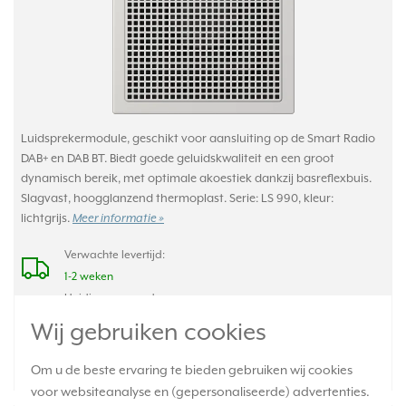
Luidsprekermodule, geschikt voor aansluiting op de Smart Radio
DAB+ en DAB BT. Biedt goede geluidskwaliteit en een groot
dynamisch bereik, met optimale akoestiek dankzij basreflexbuis.
Slagvast, hoogglanzend thermoplast. Serie: LS 990, kleur:
lichtgrijs.
Meer informatie »
Verwachte levertijd:
1-2 weken
Huidige voorraad:
0 stuk(s)
Wij gebruiken cookies
55,95
-
+
Om u de beste ervaring te bieden gebruiken wij cookies
voor websiteanalyse en (gepersonaliseerde) advertenties.