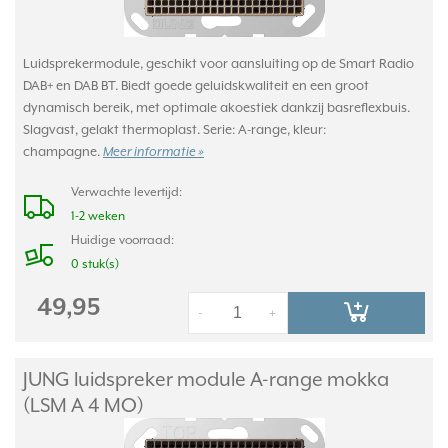
Luidsprekermodule, geschikt voor aansluiting op de Smart Radio
DAB+ en DAB BT. Biedt goede geluidskwaliteit en een groot
dynamisch bereik, met optimale akoestiek dankzij basreflexbuis.
Slagvast, gelakt thermoplast. Serie: A-range, kleur:
champagne.
Meer informatie »
Verwachte levertijd:
1-2 weken
Huidige voorraad:
0 stuk(s)
49,95
-
+
JUNG luidspreker module A-range mokka
(LSM A 4 MO)