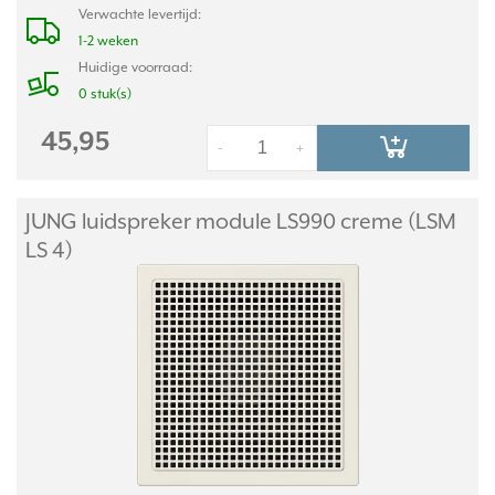
Verwachte levertijd:
1-2 weken
Huidige voorraad:
0 stuk(s)
45,95
-
+
JUNG luidspreker module LS990 creme (LSM
LS 4)