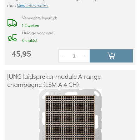
mat.
Meer informatie »
Verwachte levertijd:
1-2 weken
Huidige voorraad:
0 stuk(s)
45,95
-
+
JUNG luidspreker module A-range
champagne (LSM A 4 CH)