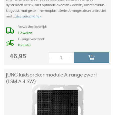
dynamisch bereik, met optimale akoestiek dankzij basreflexbuis.
Slagvast, mat gelakt thermoplast. Serie: A-range, kleur: antraciet
mat...
Meer informatie »
Verwachte levertijd:
1-2 weken
Huidige voorraad:
0 stuk(s)
46,95
-
+
JUNG luidspreker module A-range zwart
(LSM A 4 SW)