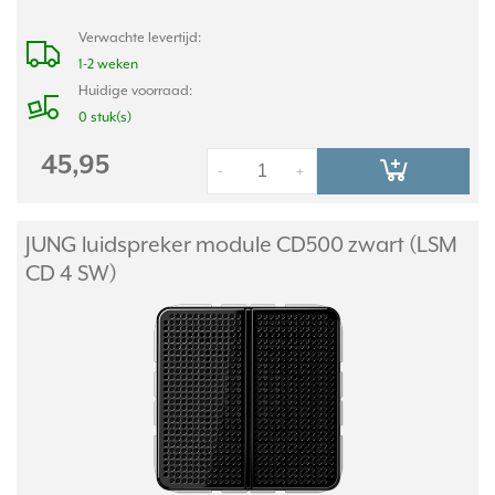
Verwachte levertijd:
1-2 weken
Huidige voorraad:
0 stuk(s)
45,95
-
+
JUNG luidspreker module CD500 zwart (LSM
CD 4 SW)