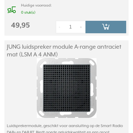
Huidige voorraad:
0 stuk(s)
49,95
-
+
JUNG luidspreker module A-range antraciet
mat (LSM A 4 ANM)
Luidsprekermodule, geschikt voor aansluiting op de Smart Radio
DAB+ en DAB BT. Biedt goede geluidskwaliteit en een groot