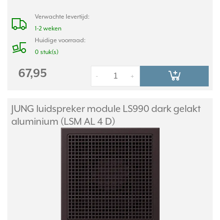
Verwachte levertijd:
1-2 weken
Huidige voorraad:
0 stuk(s)
67,95
-
+
JUNG luidspreker module LS990 dark gelakt
aluminium (LSM AL 4 D)