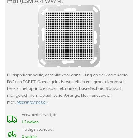
mat (LSM A 4 WWM)
Luidsprekermodule, geschikt voor aansluiting op de Smart Radio
DAB+ en DAB BT. Goede geluidskwaliteit en een groot dynamisch
bereik, met optimale akoestiek dankzij basreflexbuis. Slagvast,
mat gelakt thermoplast. Serie: A-range, kleur: sneeuwwit
mat.
Meer informatie »
Verwachte levertijd:
1-2 weken
Huidige voorraad:
0 stuk(s)