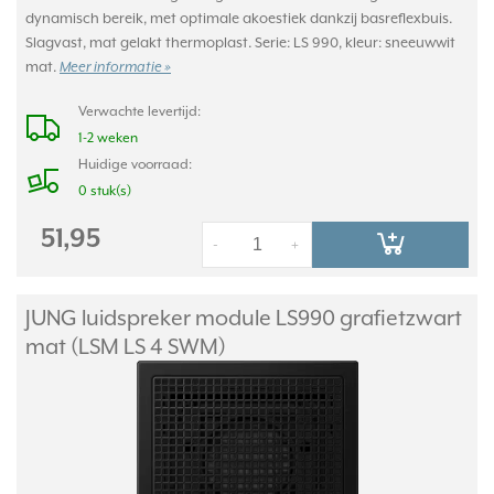
dynamisch bereik, met optimale akoestiek dankzij basreflexbuis.
Slagvast, mat gelakt thermoplast. Serie: LS 990, kleur: sneeuwwit
mat.
Meer informatie »
Verwachte levertijd:
1-2 weken
Huidige voorraad:
0 stuk(s)
51,95
-
+
JUNG luidspreker module LS990 grafietzwart
mat (LSM LS 4 SWM)