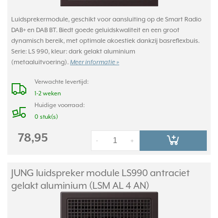
Luidsprekermodule, geschikt voor aansluiting op de Smart Radio
DAB+ en DAB BT. Biedt goede geluidskwaliteit en een groot
dynamisch bereik, met optimale akoestiek dankzij basreflexbuis.
Serie: LS 990, kleur: dark gelakt aluminium
(metaaluitvoering).
Meer informatie »
Verwachte levertijd:
1-2 weken
Huidige voorraad:
0 stuk(s)
78,95
-
+
JUNG luidspreker module LS990 antraciet
gelakt aluminium (LSM AL 4 AN)