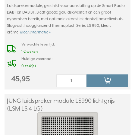
Luidsprekermodule, geschikt voor aansluiting op de Smart Radio
DAB+ en DAB BT. Biedt goede geluidskwaliteit en een groot
dynamisch bereik, met optimale akoestiek dankzij basreflexbuis.
Slagvast, hoogglanzend thermoplast. Serie: LS 990, kleur:
crème.
Meer informatie »
Verwachte levertijd:
1-2 weken
Huidige voorraad:
0 stuk(s)
45,95
-
+
JUNG luidspreker module LS990 lichtgrijs
(LSM LS 4 LG)