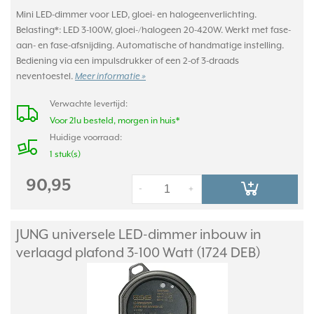
Mini LED-dimmer voor LED, gloei- en halogeenverlichting.
Belasting*: LED 3-100W, gloei-/halogeen 20-420W. Werkt met fase-
aan- en fase-afsnijding. Automatische of handmatige instelling.
Bediening via een impulsdrukker of een 2-of 3-draads
neventoestel.
Meer informatie »
Verwachte levertijd:
Voor 21u besteld, morgen in huis*
Huidige voorraad:
1 stuk(s)
90,95
-
+
JUNG universele LED-dimmer inbouw in
verlaagd plafond 3-100 Watt (1724 DEB)