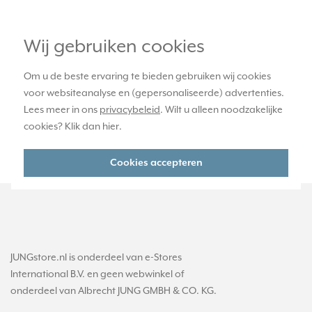
officiële JUNG dealer
Wij gebruiken cookies
365 dagen retourrecht
Om u de beste ervaring te bieden gebruiken wij cookies
voor websiteanalyse en (gepersonaliseerde) advertenties.
Lees meer in ons
privacybeleid
. Wilt u alleen noodzakelijke
veilig kopen met kopersbescherming
cookies? Klik dan
hier
.
voor 21u besteld, morgen in huis*
Cookies accepteren
JUNGstore.nl is onderdeel van e-Stores
International B.V. en geen webwinkel of
onderdeel van Albrecht JUNG GMBH & CO. KG.