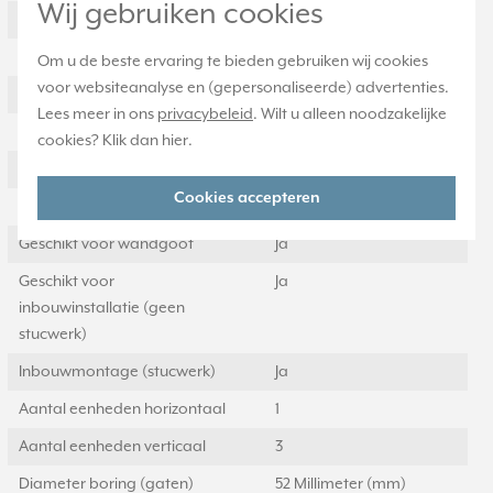
Wij gebruiken cookies
RAL-nummer (vergelijkbaar)
9005
Slagvastheid
IK00
Om u de beste ervaring te bieden gebruiken wij cookies
voor websiteanalyse en (gepersonaliseerde) advertenties.
Beschermingsgraad (IP)
IP2X
Lees meer in ons
privacybeleid
. Wilt u alleen noodzakelijke
Geschikt voor vloerpot
Nee
cookies? Klik dan
hier
.
Transparant
Nee
Cookies accepteren
Uitvoering oppervlakte
Mat
Geschikt voor wandgoot
Ja
Geschikt voor
Ja
inbouwinstallatie (geen
stucwerk)
Inbouwmontage (stucwerk)
Ja
Aantal eenheden horizontaal
1
Aantal eenheden verticaal
3
Diameter boring (gaten)
52 Millimeter (mm)