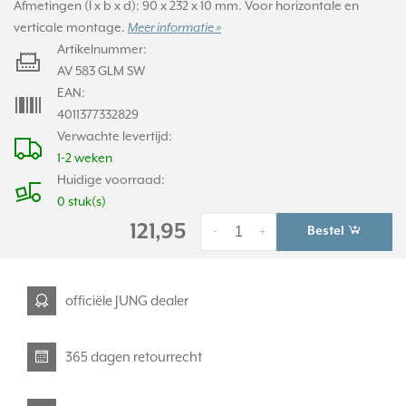
Afmetingen (l x b x d): 90 x 232 x 10 mm. Voor horizontale en
verticale montage.
Meer informatie »
Artikelnummer:
AV 583 GLM SW
EAN:
4011377332829
Verwachte levertijd:
1-2 weken
Huidige voorraad:
0 stuk(s)
121,95
Bestel
-
+
officiële JUNG dealer
365 dagen retourrecht