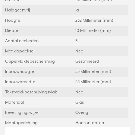
Breedte
90 Millimeter (mm)
Halogeenvrij
Ja
Hoogte
232 Millimeter (mm)
Diepte
10 Millimeter (mm)
Aantal eenheden
3
Met klapdeksel
Nee
Oppervlaktebescherming
Gesatineerd
Inbouwhoogte
55 Millimeter (mm)
Inbouwbreedte
55 Millimeter (mm)
Tekstveld/beschrijvingsvlak
Nee
Materiaal
Glas
Bevestigingswijze
Overig
Montagerichting
Horizontaal en
verticaal