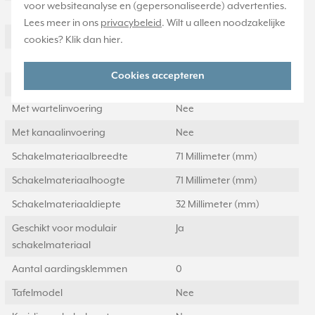
voor websiteanalyse en (gepersonaliseerde) advertenties.
Beschermingsgraad (IP)
IP2X
Lees meer in ons
privacybeleid
. Wilt u alleen noodzakelijke
Achterinvoer
Ja
cookies? Klik dan
hier
.
Transparant
Nee
Cookies accepteren
Uitvoering oppervlakte
Glanzend
Met wartelinvoering
Nee
Met kanaalinvoering
Nee
Schakelmateriaalbreedte
71 Millimeter (mm)
Schakelmateriaalhoogte
71 Millimeter (mm)
Schakelmateriaaldiepte
32 Millimeter (mm)
Geschikt voor modulair
Ja
schakelmateriaal
Aantal aardingsklemmen
0
Tafelmodel
Nee