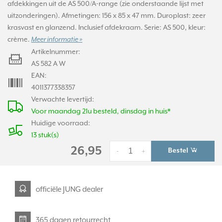
afdekkingen uit de AS 500/A-range (zie onderstaande lijst met
uitzonderingen). Afmetingen: 156 x 85 x 47 mm. Duroplast: zeer
krasvast en glanzend. Inclusief afdekraam. Serie: AS 500, kleur:
crème.
Meer informatie »
Artikelnummer:
AS 582 A W
EAN:
4011377338357
Verwachte levertijd:
Voor maandag 21u besteld, dinsdag in huis*
Huidige voorraad:
13 stuk(s)
26,95
Bestel
-
+
officiële JUNG dealer
365 dagen retourrecht