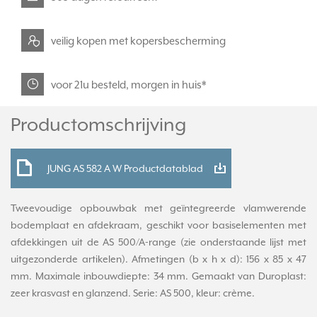
veilig kopen met kopersbescherming
voor 21u besteld, morgen in huis*
Productomschrijving
JUNG AS 582 A W Productdatablad
Tweevoudige opbouwbak met geïntegreerde vlamwerende
bodemplaat en afdekraam, geschikt voor basiselementen met
afdekkingen uit de AS 500/A-range (zie onderstaande lijst met
uitgezonderde artikelen). Afmetingen (b x h x d): 156 x 85 x 47
mm. Maximale inbouwdiepte: 34 mm. Gemaakt van Duroplast:
zeer krasvast en glanzend. Serie: AS 500, kleur: crème.