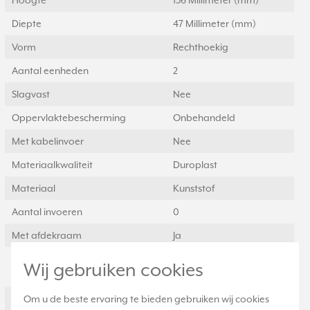
Hoogte
156 Millimeter (mm)
Diepte
47 Millimeter (mm)
Vorm
Rechthoekig
Aantal eenheden
2
Slagvast
Nee
Oppervlaktebescherming
Onbehandeld
Met kabelinvoer
Nee
Materiaalkwaliteit
Duroplast
Materiaal
Kunststof
Aantal invoeren
0
Met afdekraam
Ja
Montagerichting
Horizontaal en
Wij gebruiken cookies
verticaal
Om u de beste ervaring te bieden gebruiken wij cookies
RAL-nummer (vergelijkbaar)
1013