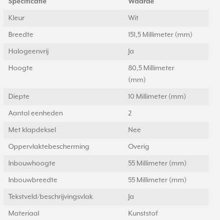
Specificatie
Waarde
Kleur
Wit
Breedte
151,5 Millimeter (mm)
Halogeenvrij
Ja
Hoogte
80,5 Millimeter
(mm)
Diepte
10 Millimeter (mm)
Aantal eenheden
2
Met klapdeksel
Nee
Oppervlaktebescherming
Overig
Inbouwhoogte
55 Millimeter (mm)
Inbouwbreedte
55 Millimeter (mm)
Tekstveld/beschrijvingsvlak
Ja
Materiaal
Kunststof