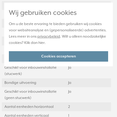
Bevestigingswijze
Overig
Wij gebruiken cookies
Montagerichting
Horizontaal
RAL-nummer (vergelijkbaar)
9016
Om u de beste ervaring te bieden gebruiken wij cookies
voor websiteanalyse en (gepersonaliseerde) advertenties.
Beschermingsgraad (IP)
IP21
Lees meer in ons
privacybeleid
. Wilt u alleen noodzakelijke
Transparant
Nee
cookies? Klik dan
hier
.
Uitvoering oppervlakte
Glanzend
Cookies accepteren
Geschikt voor wandgoot
Ja
Geschikt voor inbouwinstallatie
Ja
(stucwerk)
Bondige uitvoering
Ja
Geschikt voor inbouwinstallatie
Ja
(geen stucwerk)
Aantal eenheden horizontaal
2
Aantal eenheden verticaal
1