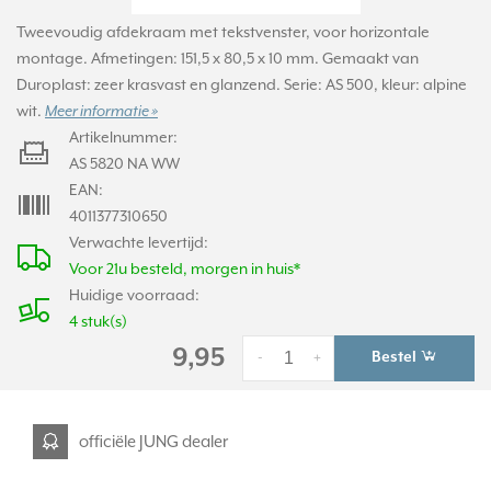
Tweevoudig afdekraam met tekstvenster, voor horizontale
montage. Afmetingen: 151,5 x 80,5 x 10 mm. Gemaakt van
Duroplast: zeer krasvast en glanzend. Serie: AS 500, kleur: alpine
wit.
Meer informatie »
Artikelnummer:
AS 5820 NA WW
EAN:
4011377310650
Verwachte levertijd:
Voor 21u besteld, morgen in huis*
Huidige voorraad:
4 stuk(s)
9,95
Bestel
-
+
officiële JUNG dealer