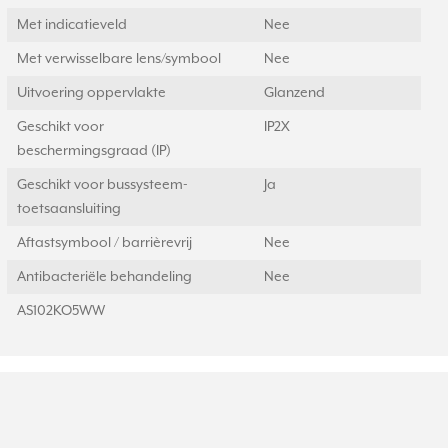
Met indicatieveld
Nee
Met verwisselbare lens/symbool
Nee
Uitvoering oppervlakte
Glanzend
Geschikt voor
IP2X
beschermingsgraad (IP)
Geschikt voor bussysteem-
Ja
toetsaansluiting
Aftastsymbool / barrièrevrij
Nee
Antibacteriële behandeling
Nee
AS102KO5WW