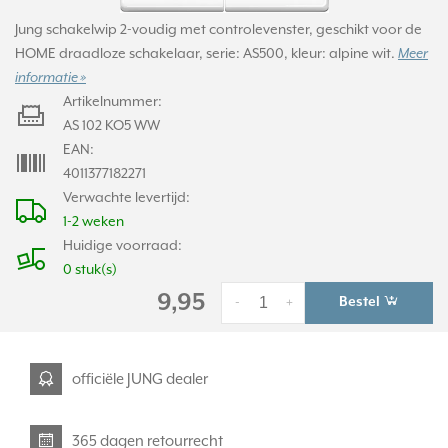
Jung schakelwip 2-voudig met controlevenster, geschikt voor de
HOME draadloze schakelaar, serie: AS500, kleur: alpine wit.
Meer
informatie »
Artikelnummer:
AS 102 KO5 WW
EAN:
4011377182271
Verwachte levertijd:
1-2 weken
Huidige voorraad:
0 stuk(s)
9,95
Bestel
-
+
officiële JUNG dealer
365 dagen retourrecht