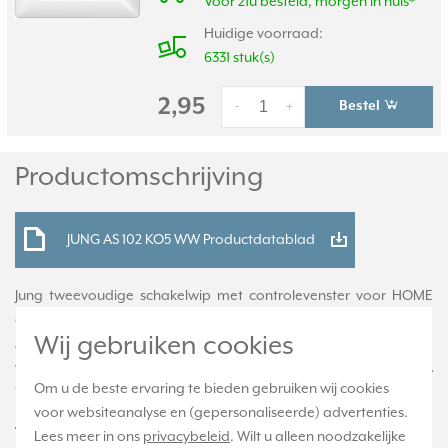
Voor 21u besteld, morgen in huis*
Huidige voorraad:
6331 stuk(s)
2,95
Bestel
-
+
Productomschrijving
JUNG AS 102 KO5 WW Productdatablad
Jung tweevoudige schakelwip met controlevenster voor HOME
draadloze schakelaar. Duroplast.
Wij gebruiken cookies
Alleen geschikt voor de Jung HOME draadloze schakelaar 2-
voudig (BT A 1002) en voor KNX taster 2-voudig (A 10721 ST, A
Om u de beste ervaring te bieden gebruiken wij cookies
10921 ST), niet geschikt voor gewone schakelaars.
voor websiteanalyse en (gepersonaliseerde) advertenties.
Technische specificaties
Lees meer in ons
privacybeleid
. Wilt u alleen noodzakelijke