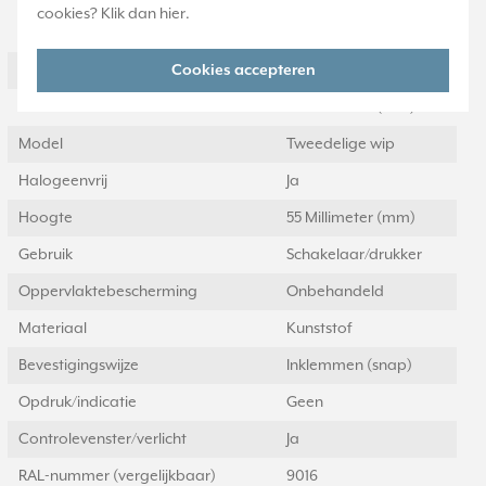
cookies? Klik dan
hier
.
Specificatie
Waarde
Cookies accepteren
Kleur
Wit
Breedte
55 Millimeter (mm)
Model
Tweedelige wip
Halogeenvrij
Ja
Hoogte
55 Millimeter (mm)
Gebruik
Schakelaar/drukker
Oppervlaktebescherming
Onbehandeld
Materiaal
Kunststof
Bevestigingswijze
Inklemmen (snap)
Opdruk/indicatie
Geen
Controlevenster/verlicht
Ja
RAL-nummer (vergelijkbaar)
9016