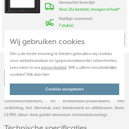
Verwachte levertijd:
Voor 21u besteld, morgen in huis*
Huidige voorraad:
7 stuk(s)
20,95
Bestel
Wij gebruiken cookies
-
+
Om u de beste ervaring te bieden gebruiken wij cookies
Productomschrijving
voor websiteanalyse en (gepersonaliseerde) advertenties.
Lees meer in ons
privacybeleid
. Wilt u alleen noodzakelijke
cookies? Klik dan
hier
.
JUNG AL 2990 KO5 T D Productdatablad
Cookies accepteren
Schakelwip met sleutelsymbool en controlevenster, geschikt voor
controleschakelaars, en schakelaars/pulsdrukkers met
verlichting. Incl. klemstuk, excl. binnenwerk en afdekraam. Serie:
LS 990, kleur: dark gelakt aluminium (metaaluitvoering).
Technische specificaties