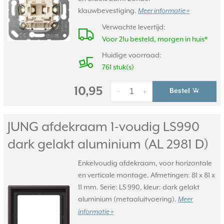
klauwbevestiging.
Meer informatie »
Verwachte levertijd:
Voor 21u besteld, morgen in huis*
Huidige voorraad:
761 stuk(s)
10,95
Bestel
-
+
JUNG afdekraam 1-voudig LS990
dark gelakt aluminium (AL 2981 D)
Enkelvoudig afdekraam, voor horizontale
en verticale montage. Afmetingen: 81 x 81 x
11 mm. Serie: LS 990, kleur: dark gelakt
aluminium (metaaluitvoering).
Meer
informatie »