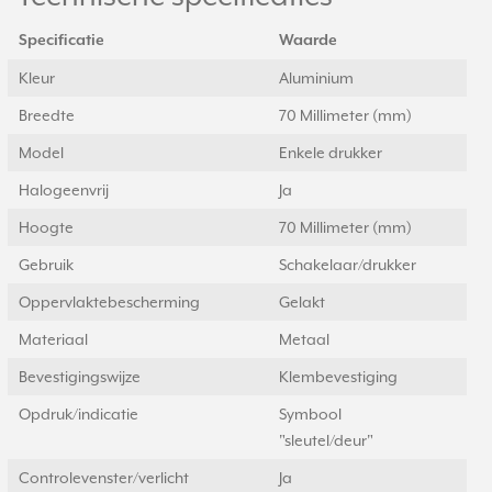
Specificatie
Waarde
Kleur
Aluminium
Breedte
70 Millimeter (mm)
Model
Enkele drukker
Halogeenvrij
Ja
Hoogte
70 Millimeter (mm)
Gebruik
Schakelaar/drukker
Oppervlaktebescherming
Gelakt
Materiaal
Metaal
Bevestigingswijze
Klembevestiging
Opdruk/indicatie
Symbool
"sleutel/deur"
Controlevenster/verlicht
Ja