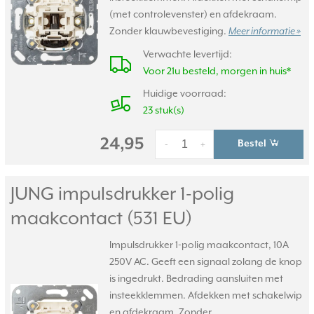
(met controlevenster) en afdekraam.
Zonder klauwbevestiging.
Meer informatie »
Verwachte levertijd:
Voor 21u besteld, morgen in huis*
Huidige voorraad:
23 stuk(s)
24,95
Bestel
-
+
JUNG impulsdrukker 1-polig
maakcontact (531 EU)
Impulsdrukker 1-polig maakcontact, 10A
250V AC. Geeft een signaal zolang de knop
is ingedrukt. Bedrading aansluiten met
insteekklemmen. Afdekken met schakelwip
en afdekraam. Zonder