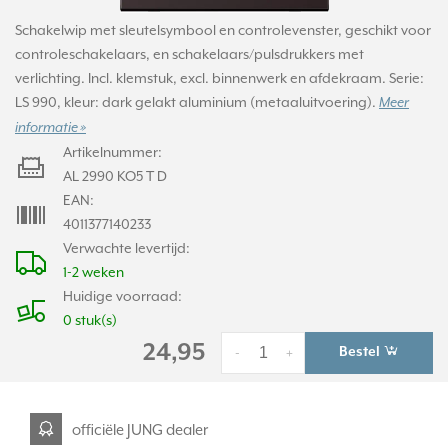
Schakelwip met sleutelsymbool en controlevenster, geschikt voor
controleschakelaars, en schakelaars/pulsdrukkers met
verlichting. Incl. klemstuk, excl. binnenwerk en afdekraam. Serie:
LS 990, kleur: dark gelakt aluminium (metaaluitvoering).
Meer
informatie »
Artikelnummer:
AL 2990 KO5 T D
EAN:
4011377140233
Verwachte levertijd:
1-2 weken
Huidige voorraad:
0 stuk(s)
24,95
Bestel
-
+
officiële JUNG dealer