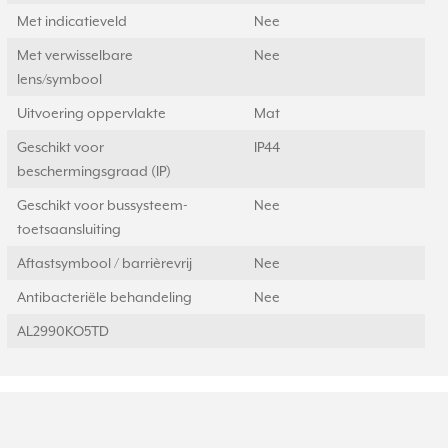
Met indicatieveld
Nee
Met verwisselbare
Nee
lens/symbool
Uitvoering oppervlakte
Mat
Geschikt voor
IP44
beschermingsgraad (IP)
Geschikt voor bussysteem-
Nee
toetsaansluiting
Aftastsymbool / barrièrevrij
Nee
Antibacteriële behandeling
Nee
AL2990KO5TD