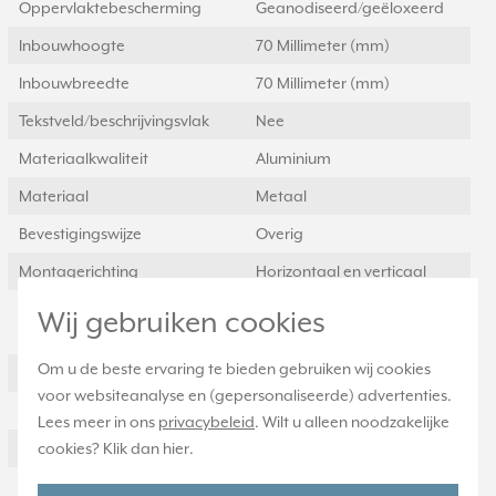
Oppervlaktebescherming
Geanodiseerd/geëloxeerd
Inbouwhoogte
70 Millimeter (mm)
Inbouwbreedte
70 Millimeter (mm)
Tekstveld/beschrijvingsvlak
Nee
Materiaalkwaliteit
Aluminium
Materiaal
Metaal
Bevestigingswijze
Overig
Montagerichting
Horizontaal en verticaal
RAL-nummer
9006
Wij gebruiken cookies
(vergelijkbaar)
Om u de beste ervaring te bieden gebruiken wij cookies
Slagvastheid
IK00
voor websiteanalyse en (gepersonaliseerde) advertenties.
Beschermingsgraad (IP)
IP21
Lees meer in ons
privacybeleid
. Wilt u alleen noodzakelijke
Geschikt voor vloerpot
cookies? Klik dan
hier
.
Nee
Transparant
Nee