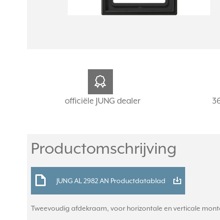
officiële JUNG dealer
3
Productomschrijving
JUNG AL 2982 AN Productdatablad
Tweevoudig afdekraam, voor horizontale en verticale montage