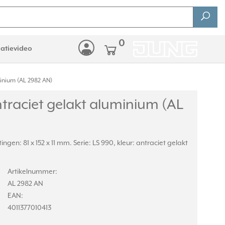
0
latievideo
inium (AL 2982 AN)
raciet gelakt aluminium (AL
n: 81 x 152 x 11 mm. Serie: LS 990, kleur: antraciet gelakt
Artikelnummer:
AL 2982 AN
EAN:
4011377010413