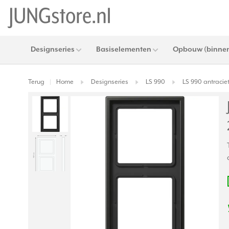
Designseries
Basiselementen
Opbouw (binnen
Terug
Home
Designseries
LS 990
LS 990 antracie
|