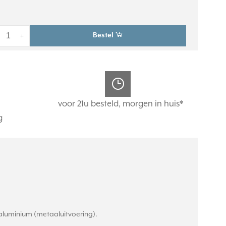
Bestel
+
voor 21u besteld, morgen in huis*
g
 aluminium (metaaluitvoering).