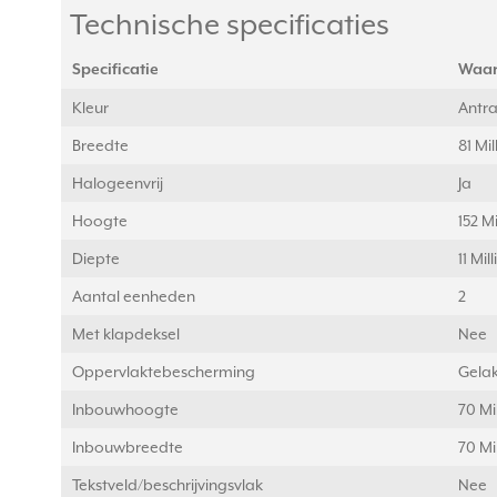
Technische specificaties
Specificatie
Waa
Kleur
Antra
Breedte
81 Mi
Halogeenvrij
Ja
Hoogte
152 M
Diepte
11 Mi
Aantal eenheden
2
Met klapdeksel
Nee
Oppervlaktebescherming
Gelak
Inbouwhoogte
70 Mi
Inbouwbreedte
70 Mi
Tekstveld/beschrijvingsvlak
Nee