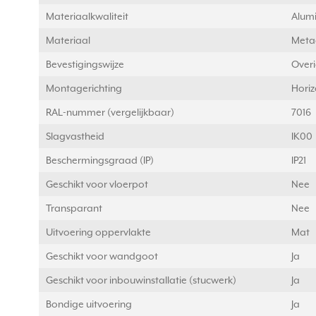
Materiaalkwaliteit
Alum
Materiaal
Meta
Bevestigingswijze
Over
Montagerichting
Horiz
RAL-nummer (vergelijkbaar)
7016
Slagvastheid
IK00
Beschermingsgraad (IP)
IP21
Geschikt voor vloerpot
Nee
Transparant
Nee
Uitvoering oppervlakte
Mat
Geschikt voor wandgoot
Ja
Geschikt voor inbouwinstallatie (stucwerk)
Ja
Bondige uitvoering
Ja