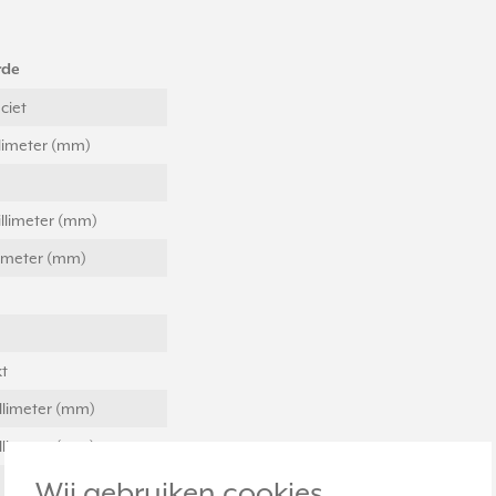
rde
ciet
llimeter (mm)
illimeter (mm)
llimeter (mm)
t
llimeter (mm)
llimeter (mm)
Wij gebruiken cookies