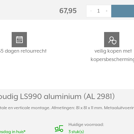
67,95
-
+
65 dagen retourrecht
veilig kopen met
kopersbeschermin
udig LS990 aluminium (AL 2981)
le en verticale montage. Afmetingen: 81 x 81 x 11 mm. Metaaluitvoerin
Huidige voorraad:
sdag in huis*
3 stuk(s)