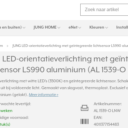
 en buiten)
JUNG HOME
eNet
Kleuren
Instal
um
JUNG LED-orientatieverlichting met geïntegreerde lichtsensor LS990 al
LED-orientatieverlichting met geïn
tsensor LS990 aluminium (AL 1539-
verlichting met witte LED's (3500K) en geïntegreerde lichtsensor. Schak
uit bij voldoende licht. Gemaakt van slagvast, thermoplast. Exclusief 
minium (gelakt).
Meer informatie »
rwachte levertijd:
Artikelnummer:
2 weken
AL 1539-O LNW
idige voorraad:
EAN:
stuk(s)
4011377154483