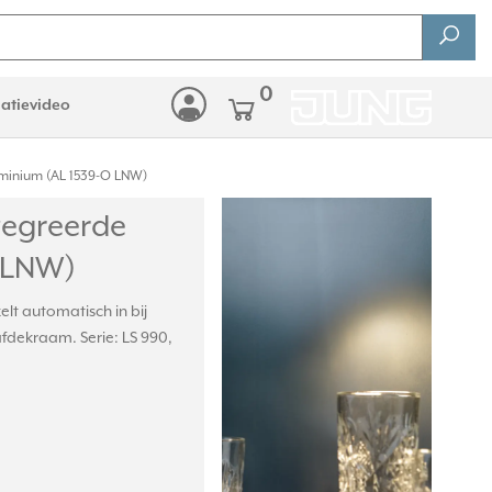
0
latievideo
uminium (AL 1539-O LNW)
tegreerde
O LNW)
elt automatisch in bij
afdekraam. Serie: LS 990,