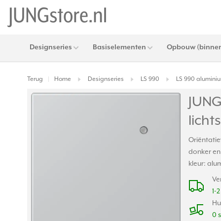
Designseries
Basiselementen
Opbouw (binnen
Terug
Home
Designseries
LS 990
LS 990 alumini
|
JUNG 
lich
Oriëntatie
donker en 
kleur: alu
Ve
1-
Hu
0 