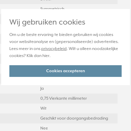
Symmetrisch
Kunststof transparant
Wij gebruiken cookies
230 Volt
Om u de beste ervaring te bieden gebruiken wij cookies
IP20
voor websiteanalyse en (gepersonaliseerde) advertenties.
Lees meer in ons
privacybeleid
. Wilt u alleen noodzakelijke
Ja
cookies? Klik dan
hier
.
1
Ja
Cookies accepteren
Nee
Ja
0,75 Vierkante millimeter
Wit
Geschikt voor doorgangsbedrading
Nee