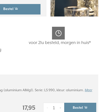
Bestel
voor 21u besteld, morgen in huis*
g
g (aluminium AlMg1). Serie: LS 990, kleur: aluminium.
Meer
17,95
Bestel
-
+