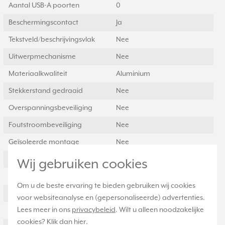
Aantal USB-A poorten
0
Beschermingscontact
Ja
Tekstveld/beschrijvingsvlak
Nee
Uitwerpmechanisme
Nee
Materiaalkwaliteit
Aluminium
Stekkerstand gedraaid
Nee
Overspanningsbeveiliging
Nee
Foutstroombeveiliging
Nee
Geïsoleerde montage
Nee
Materiaal
Metaal
Wij gebruiken cookies
Bevestigingswijze
Bevestiging met schroef
Om u de beste ervaring te bieden gebruiken wij cookies
Opdruk/indicatie
Geen
voor websiteanalyse en (gepersonaliseerde) advertenties.
Lees meer in ons
privacybeleid
. Wilt u alleen noodzakelijke
Montagerichting
Verticaal
cookies? Klik dan
hier
.