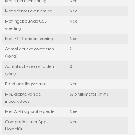
Met functieverlichting
Nee
Met oriëntatieverlichting
Nee
Met ingebouwde USB
Nee
voeding
Met IFTTT ondersteuning
Nee
Aantal actieve contacten
2
(rond)
Aantal actieve contacten
0
(vlak)
Rond aardingscontact
Nee
Min. diepte van de
37,5 Millimeter (mm)
inbouwdoos
Met Wi-Fi signaal repeater
Nee
Compatible met Apple
Nee
HomeKit