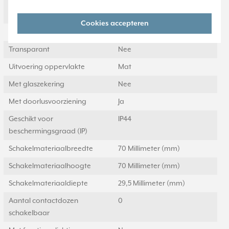
RAL-nummer
7016
(vergelijkbaar)
Cookies accepteren
Meeschakelende nul
Nee
Transparant
Nee
Uitvoering oppervlakte
Mat
Met glaszekering
Nee
Met doorlusvoorziening
Ja
Geschikt voor
IP44
beschermingsgraad (IP)
Schakelmateriaalbreedte
70 Millimeter (mm)
Schakelmateriaalhoogte
70 Millimeter (mm)
Schakelmateriaaldiepte
29,5 Millimeter (mm)
Aantal contactdozen
0
schakelbaar