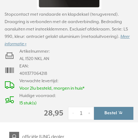
Stopcontact met randaarde en klapdeksel (terugverend).
Draagring is verbonden met de aardverbinding. Bedrading
aansluiten met insteekklemmen. Exclusief afdekraam. Serie: LS
990, kleur: antraciet gelakt aluminium (metaaluitvoering).
Meer
informatie »
Artikelnummer:
AL 1520 NKL AN
EAN:
4011377064218
Verwachte levertijd:
Voor 21u besteld, morgen in huis*
Huidige voorraad:
15 stuk(s)
28,95
Bestel
-
+
officiële JUNG dealer