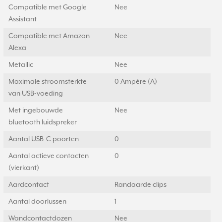
Compatible met Google
Nee
Assistant
Compatible met Amazon
Nee
Alexa
Metallic
Nee
Maximale stroomsterkte
0 Ampère (A)
van USB-voeding
Met ingebouwde
Nee
bluetooth luidspreker
Aantal USB-C poorten
0
Aantal actieve contacten
0
(vierkant)
Aardcontact
Randaarde clips
Aantal doorlussen
1
Wandcontactdozen
Nee