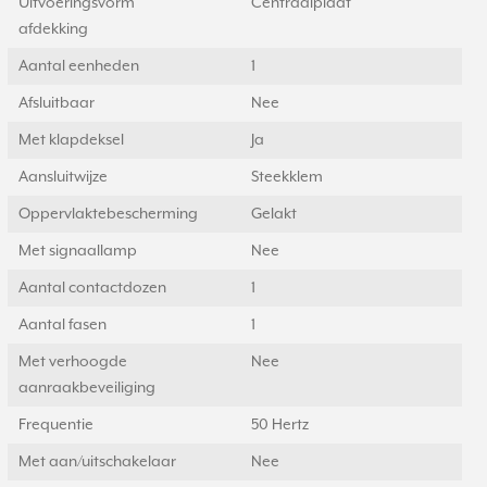
Uitvoeringsvorm
Centraalplaat
afdekking
Aantal eenheden
1
Afsluitbaar
Nee
Met klapdeksel
Ja
Aansluitwijze
Steekklem
Oppervlaktebescherming
Gelakt
Met signaallamp
Nee
Aantal contactdozen
1
Aantal fasen
1
Met verhoogde
Nee
aanraakbeveiliging
Frequentie
50 Hertz
Met aan/uitschakelaar
Nee