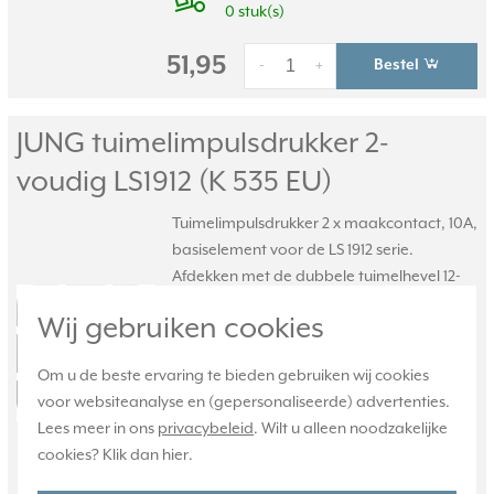
0 stuk(s)
51,95
Bestel
-
+
JUNG tuimelimpulsdrukker 2-
voudig LS1912 (K 535 EU)
Tuimelimpulsdrukker 2 x maakcontact, 10A,
basiselement voor de LS 1912 serie.
Afdekken met de dubbele tuimelhevel 12-
5/12-250/12-25. Let op, extra diepe
Wij gebruiken cookies
inbouwdoos (min. 50 mm) gebruiken.
Meer
informatie »
Om u de beste ervaring te bieden gebruiken wij cookies
Verwachte levertijd:
voor websiteanalyse en (gepersonaliseerde) advertenties.
1-2 weken
Lees meer in ons
privacybeleid
. Wilt u alleen noodzakelijke
Huidige voorraad:
cookies? Klik dan
hier
.
0 stuk(s)