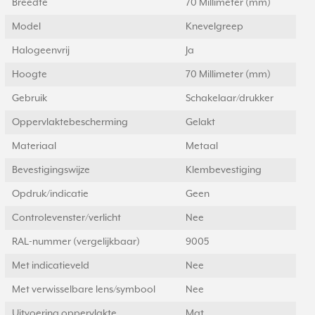
Breedte
70 Millimeter (mm)
Model
Knevelgreep
Halogeenvrij
Ja
Hoogte
70 Millimeter (mm)
Gebruik
Schakelaar/drukker
Oppervlaktebescherming
Gelakt
Materiaal
Metaal
Bevestigingswijze
Klembevestiging
Opdruk/indicatie
Geen
Controlevenster/verlicht
Nee
RAL-nummer (vergelijkbaar)
9005
Met indicatieveld
Nee
Met verwisselbare lens/symbool
Nee
Uitvoering oppervlakte
Mat