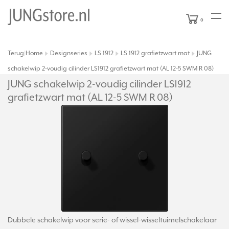
0
Terug
Home
Designseries
LS 1912
LS 1912 grafietzwart mat
JUNG
|
schakelwip 2-voudig cilinder LS1912 grafietzwart mat (AL 12-5 SWM R 08)
JUNG schakelwip 2-voudig cilinder LS1912
grafietzwart mat (AL 12-5 SWM R 08)
Dubbele schakelwip voor serie- of wissel-wisseltuimelschakelaar