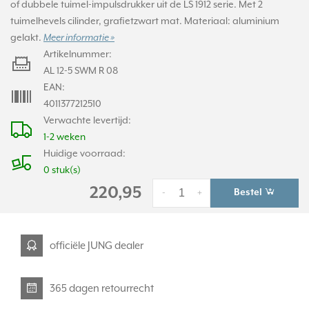
of dubbele tuimel-impulsdrukker uit de LS 1912 serie. Met 2
tuimelhevels cilinder, grafietzwart mat. Materiaal: aluminium
gelakt.
Meer informatie »
Artikelnummer:
AL 12-5 SWM R 08
EAN:
4011377212510
Verwachte levertijd:
1-2 weken
Huidige voorraad:
0 stuk(s)
220,95
Bestel
-
+
officiële JUNG dealer
365 dagen retourrecht