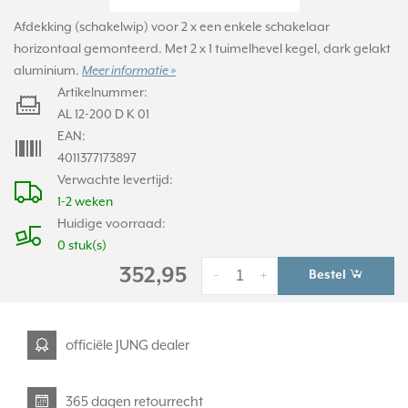
Afdekking (schakelwip) voor 2 x een enkele schakelaar
horizontaal gemonteerd. Met 2 x 1 tuimelhevel kegel, dark gelakt
aluminium.
Meer informatie »
Artikelnummer:
AL 12-200 D K 01
EAN:
4011377173897
Verwachte levertijd:
1-2 weken
Huidige voorraad:
0 stuk(s)
352,95
Bestel
-
+
officiële JUNG dealer
365 dagen retourrecht