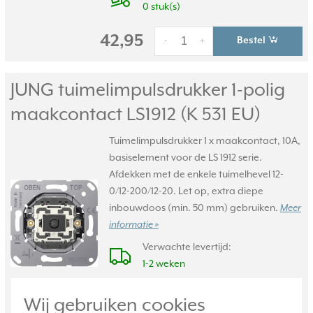
0 stuk(s)
42,95
Bestel
-
+
JUNG tuimelimpulsdrukker 1-polig
maakcontact LS1912 (K 531 EU)
Tuimelimpulsdrukker 1 x maakcontact, 10A,
basiselement voor de LS 1912 serie.
Afdekken met de enkele tuimelhevel 12-
0/12-200/12-20. Let op, extra diepe
inbouwdoos (min. 50 mm) gebruiken.
Meer
informatie »
Verwachte levertijd:
1-2 weken
Huidige voorraad:
Wij gebruiken cookies
0 stuk(s)