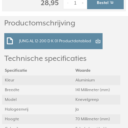
28,95
Bestel
-
+
Productomschrijving
JUNG AL 12-200 D K 01 Productdatablad
Technische specificaties
Specificatie
Waarde
Kleur
Aluminium
Breedte
141 Millimeter (mm)
Model
Knevelgreep
Halogeenvrij
Ja
Hoogte
70 Millimeter (mm)