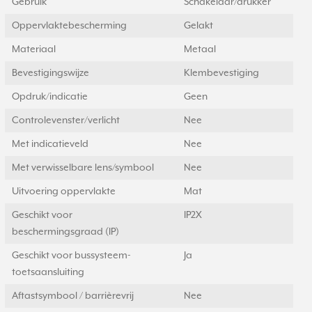
Gebruik
Schakelaar/drukker
Oppervlaktebescherming
Gelakt
Materiaal
Metaal
Bevestigingswijze
Klembevestiging
Opdruk/indicatie
Geen
Controlevenster/verlicht
Nee
Met indicatieveld
Nee
Met verwisselbare lens/symbool
Nee
Uitvoering oppervlakte
Mat
Geschikt voor
IP2X
beschermingsgraad (IP)
Geschikt voor bussysteem-
Ja
toetsaansluiting
Aftastsymbool / barrièrevrij
Nee