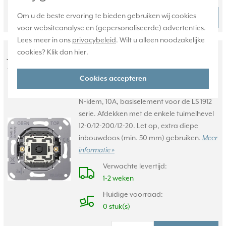
27,95
Om u de beste ervaring te bieden gebruiken wij cookies
Bestel
-
+
voor websiteanalyse en (gepersonaliseerde) advertenties.
Lees meer in ons
privacybeleid
. Wilt u alleen noodzakelijke
JUNG tuimelimpulsdrukker 1-polig
cookies? Klik dan
hier
.
wisselcontact LS1912 (K 533 EU)
Cookies accepteren
Tuimelimpulsdrukker 1 x wisselcontact met
N-klem, 10A, basiselement voor de LS 1912
serie. Afdekken met de enkele tuimelhevel
12-0/12-200/12-20. Let op, extra diepe
inbouwdoos (min. 50 mm) gebruiken.
Meer
informatie »
Verwachte levertijd:
1-2 weken
Huidige voorraad:
0 stuk(s)