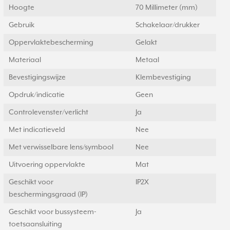
Hoogte
70 Millimeter (mm)
Gebruik
Schakelaar/drukker
Oppervlaktebescherming
Gelakt
Materiaal
Metaal
Bevestigingswijze
Klembevestiging
Opdruk/indicatie
Geen
Controlevenster/verlicht
Ja
Met indicatieveld
Nee
Met verwisselbare lens/symbool
Nee
Uitvoering oppervlakte
Mat
Geschikt voor
IP2X
beschermingsgraad (IP)
Geschikt voor bussysteem-
Ja
toetsaansluiting