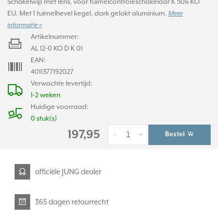
Schakelwip met lens, voor tuimelcontroleschakelaar K 506 KO
EU. Met 1 tuimelhevel kegel, dark gelakt aluminium.
Meer
informatie »
Artikelnummer:
AL 12-0 KO D K 01
EAN:
4011377192027
Verwachte levertijd:
1-2 weken
Huidige voorraad:
0 stuk(s)
197,95
Bestel
-
+
officiële JUNG dealer
365 dagen retourrecht