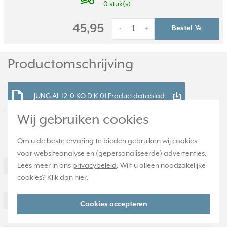
0 stuk(s)
45,95
Bestel
-
+
Productomschrijving
JUNG AL 12-0 KO D K 01 Productdatablad
Wij gebruiken cookies
Technische specificaties
Om u de beste ervaring te bieden gebruiken wij cookies
Specificatie
Waarde
voor websiteanalyse en (gepersonaliseerde) advertenties.
Lees meer in ons
privacybeleid
. Wilt u alleen noodzakelijke
Kleur
Aluminium
cookies? Klik dan
hier
.
Breedte
70 Millimeter (mm)
Model
Knevelgreep
Cookies accepteren
Halogeenvrij
Ja