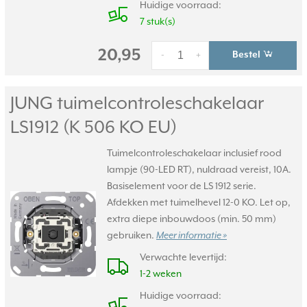
Huidige voorraad:
7 stuk(s)
20,95
Bestel
-
+
JUNG tuimelcontroleschakelaar
LS1912 (K 506 KO EU)
Tuimelcontroleschakelaar inclusief rood
lampje (90-LED RT), nuldraad vereist, 10A.
Basiselement voor de LS 1912 serie.
Afdekken met tuimelhevel 12-0 KO. Let op,
extra diepe inbouwdoos (min. 50 mm)
gebruiken.
Meer informatie »
Verwachte levertijd:
1-2 weken
Huidige voorraad: