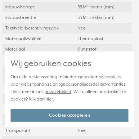
Inbouwhoogte
55 Millimeter (mm)
Inbouwbreedte
55 Millimeter (mm)
Tekstveld/beschrijvingsvlak
Nee
Materiaalkwaliteit
Thermoplast
Materiaal
Kunststof
Bevestigingswijze
Overig
Wij gebruiken cookies
Montagerichting
Horizontaal en
Om u de beste ervaring te bieden gebruiken wij cookies
verticaal
voor websiteanalyse en (gepersonaliseerde) advertenties.
RAL-nummer (vergelijkbaar)
7016
Lees meer in ons
privacybeleid
. Wilt u alleen noodzakelijke
Slagvastheid
IK00
cookies? Klik dan
hier
.
Beschermingsgraad (IP)
IP2X
Cookies accepteren
Geschikt voor vloerpot
Nee
Transparant
Nee