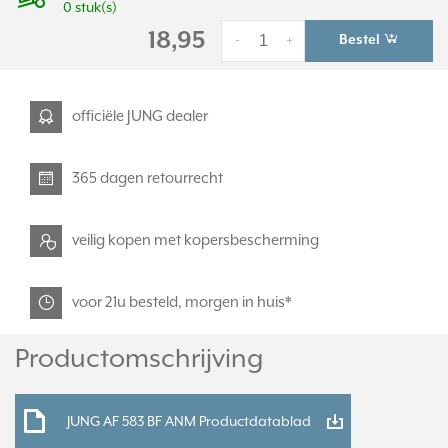
0 stuk(s)
18,95
Bestel
-
+
officiële JUNG dealer
365 dagen retourrecht
veilig kopen met kopersbescherming
voor 21u besteld, morgen in huis*
Productomschrijving
JUNG AF 583 BF ANM Productdatablad