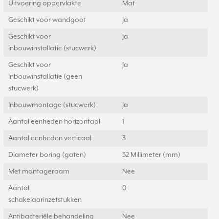
Uitvoering oppervlakte
Mat
Geschikt voor wandgoot
Ja
Geschikt voor
Ja
inbouwinstallatie (stucwerk)
Geschikt voor
Ja
inbouwinstallatie (geen
stucwerk)
Inbouwmontage (stucwerk)
Ja
Aantal eenheden horizontaal
1
Aantal eenheden verticaal
3
Diameter boring (gaten)
52 Millimeter (mm)
Met montageraam
Nee
Aantal
0
schakelaarinzetstukken
Antibacteriële behandeling
Nee