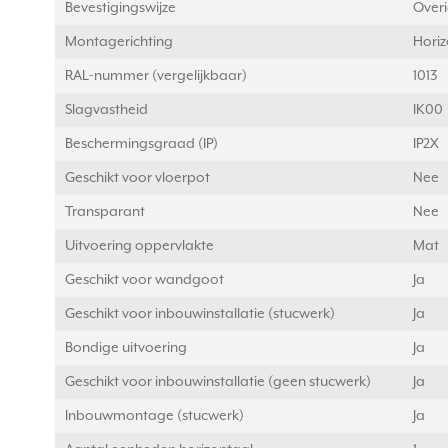
Bevestigingswijze
Over
Montagerichting
Horiz
RAL-nummer (vergelijkbaar)
1013
Slagvastheid
IK00
Beschermingsgraad (IP)
IP2X
Geschikt voor vloerpot
Nee
Transparant
Nee
Uitvoering oppervlakte
Mat
Geschikt voor wandgoot
Ja
Geschikt voor inbouwinstallatie (stucwerk)
Ja
Bondige uitvoering
Ja
Geschikt voor inbouwinstallatie (geen stucwerk)
Ja
Inbouwmontage (stucwerk)
Ja