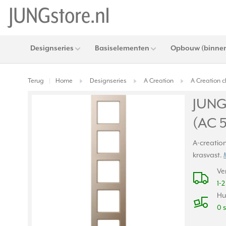
Designseries
Basiselementen
Opbouw (binnen
Terug
Home
Designseries
A Creation
A Creation
|
JUNG
(AC 
A-creatio
krasvast.
Ve
1-
Hu
0 