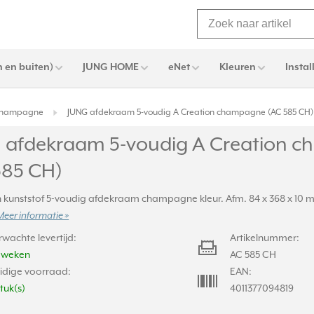
 en buiten)
JUNG HOME
eNet
Kleuren
Instal
 champagne
JUNG afdekraam 5-voudig A Creation champagne (AC 585 CH)
 afdekraam 5-voudig A Creation 
585 CH)
n kunststof 5-voudig afdekraam champagne kleur. Afm. 84 x 368 x 10 m
Meer informatie »
rwachte levertijd:
Artikelnummer:
2 weken
AC 585 CH
idige voorraad:
EAN:
stuk(s)
4011377094819