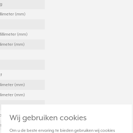
ig
llimeter (mm)
illimeter (mm)
llimeter (mm)
t
llimeter (mm)
llimeter (mm)
plast
Wij gebruiken cookies
stof
Om u de beste ervaring te bieden gebruiken wij cookies