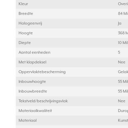
Kleur
Over
Breedte
84 Mi
Halogeenvrij
Ja
Hoogte
368 M
Diepte
10 Mi
Aantal eenheden
5
Met klapdeksel
Nee
Oppervlaktebescherming
Gelak
Inbouwhoogte
55 Mi
Inbouwbreedte
55 Mi
Tekstveld/beschrijvingsvlak
Nee
Materiaalkwaliteit
Duro
Materiaal
Kunst