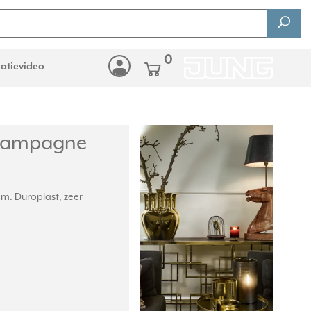
0
latievideo
champagne
m. Duroplast, zeer