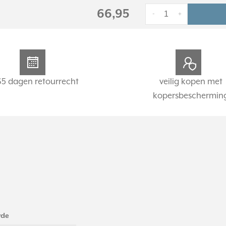
66,95
-
+
65 dagen retourrecht
veilig kopen met
kopersbeschermin
rde