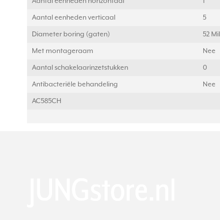
Aantal eenheden horizontaal
1
Aantal eenheden verticaal
5
Diameter boring (gaten)
52 Mi
Met montageraam
Nee
Aantal schakelaarinzetstukken
0
Antibacteriële behandeling
Nee
AC585CH