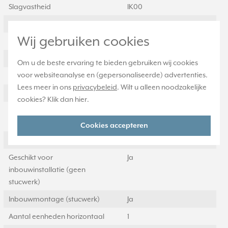
Slagvastheid
IK00
Beschermingsgraad (IP)
IP2X
Wij gebruiken cookies
Geschikt voor vloerpot
Nee
Transparant
Nee
Om u de beste ervaring te bieden gebruiken wij cookies
voor websiteanalyse en (gepersonaliseerde) advertenties.
Uitvoering oppervlakte
Glanzend
Lees meer in ons
privacybeleid
. Wilt u alleen noodzakelijke
Geschikt voor wandgoot
Ja
cookies? Klik dan
hier
.
Geschikt voor
Ja
inbouwinstallatie (stucwerk)
Cookies accepteren
Bondige uitvoering
Ja
Geschikt voor
Ja
inbouwinstallatie (geen
stucwerk)
Inbouwmontage (stucwerk)
Ja
Aantal eenheden horizontaal
1