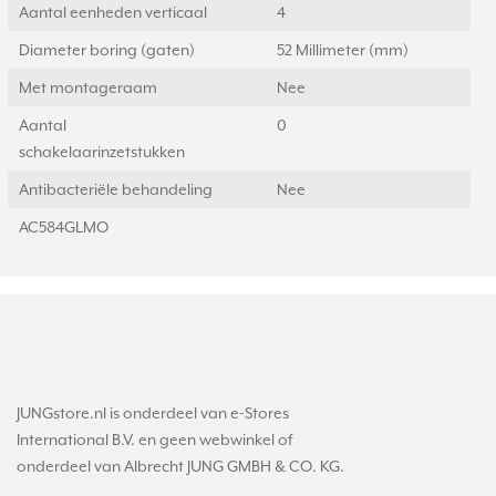
Aantal eenheden verticaal
4
Diameter boring (gaten)
52 Millimeter (mm)
Met montageraam
Nee
Aantal
0
schakelaarinzetstukken
Antibacteriële behandeling
Nee
AC584GLMO
JUNGstore.nl is onderdeel van e-Stores
International B.V. en geen webwinkel of
onderdeel van Albrecht JUNG GMBH & CO. KG.