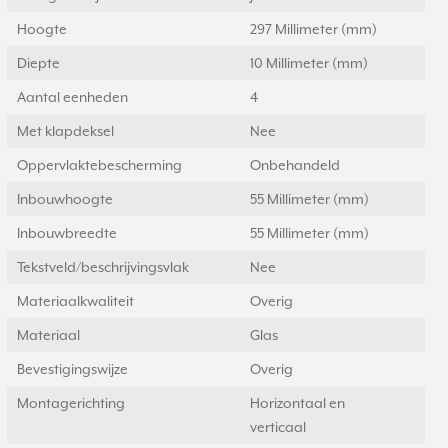
Hoogte
297 Millimeter (mm)
Diepte
10 Millimeter (mm)
Aantal eenheden
4
Met klapdeksel
Nee
Oppervlaktebescherming
Onbehandeld
Inbouwhoogte
55 Millimeter (mm)
Inbouwbreedte
55 Millimeter (mm)
Tekstveld/beschrijvingsvlak
Nee
Materiaalkwaliteit
Overig
Materiaal
Glas
Bevestigingswijze
Overig
Montagerichting
Horizontaal en
verticaal