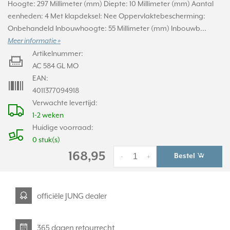
Hoogte: 297 Millimeter (mm) Diepte: 10 Millimeter (mm) Aantal
eenheden: 4 Met klapdeksel: Nee Oppervlaktebescherming:
Onbehandeld Inbouwhoogte: 55 Millimeter (mm) Inbouwb...
Meer informatie »
Artikelnummer:
AC 584 GL MO
EAN:
4011377094918
Verwachte levertijd:
1-2 weken
Huidige voorraad:
0 stuk(s)
168,95
Bestel
-
+
officiële JUNG dealer
365 dagen retourrecht