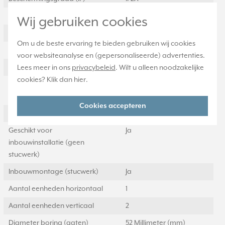
Geschikt voor vloerpot
Nee
Wij gebruiken cookies
Transparant
Nee
Om u de beste ervaring te bieden gebruiken wij cookies
Uitvoering oppervlakte
Glanzend
voor websiteanalyse en (gepersonaliseerde) advertenties.
Geschikt voor wandgoot
Ja
Lees meer in ons
privacybeleid
. Wilt u alleen noodzakelijke
cookies? Klik dan
hier
.
Geschikt voor
Ja
inbouwinstallatie (stucwerk)
Cookies accepteren
Bondige uitvoering
Ja
Geschikt voor
Ja
inbouwinstallatie (geen
stucwerk)
Inbouwmontage (stucwerk)
Ja
Aantal eenheden horizontaal
1
Aantal eenheden verticaal
2
Diameter boring (gaten)
52 Millimeter (mm)