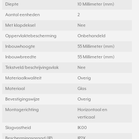
Diepte
10 Millimeter (mm)
Aantal eenheden
2
Met klapdeksel
Nee
Oppervlaktebescherming
Onbehandeld
Inbouwhoogte
55 Millimeter (mm)
Inbouwbreedte
55 Millimeter (mm)
Tekstveld/beschrijvingsvlak
Nee
Materiaalkwaliteit
Overig
Materiaal
Glas
Bevestigingswijze
Overig
Montagerichting
Horizontaal en
verticaal
Slagvastheid
IK00
Beschermingsgraad (IP)
IP2X